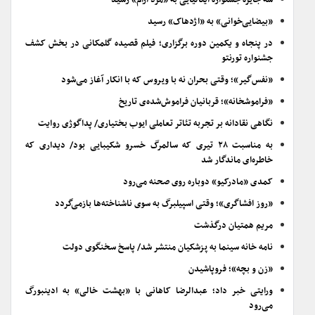
سه جایزه جشنواره ایتالیایی به «مرد آرام» رسید
«بیضایی‌خوانی» به «اژدهاک» رسید
در پنجاه و یکمین دوره برگزاری؛ فیلم قصیده گلمکانی در بخش کشف
جشنواره تورنتو
«نفس‌گیر»؛ وقتی بحران نه با ویروس که با انکار آغاز می‌شود
«فراموشخانه»؛ قربانیان فراموش‌شده‌ی تاریخ
نگاهی نقادانه بر تجربه تئاتر تعاملی ایوب بختیاری/ پداگوژی روایت
به مناسبت ۲۸ تیری که سالمرگ خسرو شکیبایی بود/ دیداری که
خاطره‌ای ماندگار شد
کمدی «مادرکیو» دوباره روی صحنه می‌رود
«روز افشاگری»؛ وقتی اسپیلبرگ به سوی ناشناخته‌ها بازمی‌گردد
مریم همتیان درگذشت
نامه خانه سینما به پزشکیان منتشر شد/ پاسخ سخنگوی دولت
«زن و بچه»؛ فروپاشیدن
ورایتی خبر داد؛ عبدالرضا کاهانی با «بهشت خالی» به ادینبورگ
می‌رود