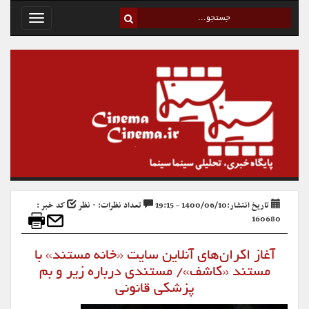
Toggle
avigation
تاریخ انتشار:1400/06/10 - 19:15
تعداد نظرات: ۰ نظر
کد خبر :
160680
آغاز اکران‌های آنلاین سایت «خانه مستند» با
مستند «کاشف»/ مستندی درباره زیر و بم
پزشکی قانونی