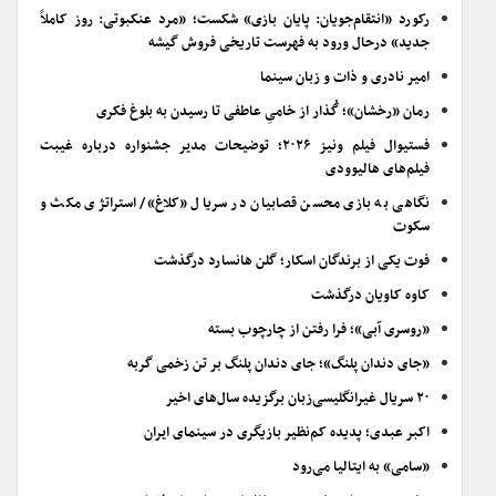
رکورد «انتقام‌جویان: پایان بازی» شکست؛ «مرد عنکبوتی: روز کاملاً
جدید» درحال ورود به فهرست تاریخی فروش گیشه
امیر نادری و ذات و زبان سینما
رمان «رخشان»؛ گُذار از خامیِ عاطفی تا رسیدن به بلوغ فکری
فستیوال فیلم ونیز ۲۰۲۶؛ توضیحات مدیر جشنواره درباره غیبت
فیلم‌های هالیوودی
نگاهی به بازی محسن قصابیان در سریال «کلاغ»/ استراتژی مکث و
سکوت
فوت یکی از برندگان اسکار؛ گلن هانسارد درگذشت
کاوه کاویان درگذشت
«روسری آبی»؛ فرا رفتن از چارچوب بسته
«جای دندان پلنگ»؛ جای دندان پلنگ بر تن زخمی گربه
۲۰ سریال غیرانگلیسی‌زبان برگزیده سال‌های اخیر
اکبر عبدی؛ پدیده کم‌نظیر بازیگری در سینمای ایران
«سامی» به ایتالیا می‌رود