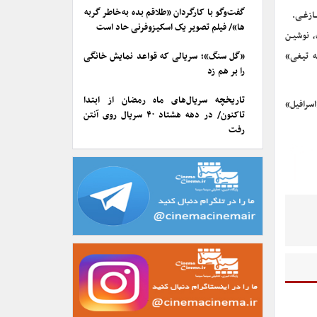
گفت‌وگو با کارگردان «طلاقم بده به خاطر گربه
ـازغـی.
ها»/ فیلم تصویر یک اسکیزوفرنی حاد است
، نوشیـن
ه تیغی»
«گل سنگ»؛ سریالی که قواعد نمایش خانگی
را بر هم زد
تاریخچه سریال‌های ماه رمضان از ابتدا
اسرافیل»
تاکنون/ در دهه هشتاد ۴۰ سریال روی آنتن
رفت