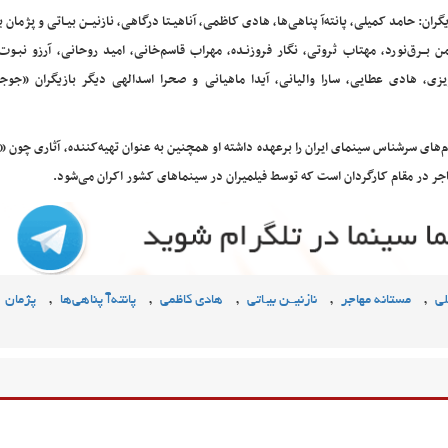
گران: حامد کمیلی، پانته‌آ پناهی‌ها، هادی کاظمی، آناهیـتا درگاهی، نازنیــن بیـاتی و پژمان ب
ن بــرق‌نورد، مهتاب ثروتی، نگار فروزنـده، مهراب قاسم‌خانی، امید روحانی، آرزو نبـوت
یزی، هادی عطایی، سارا والیانی، آیدا ماهیانی و صحرا اسدالهی دیگر بازیگران «جوج
م‌های سرشناس سینمای ایران را برعهده داشته او همچنین به عنوان تهیه‌کننده، آثاری چون «
اجر در مقام کارگردان است که توسط فیلمیران در سینماهای کشور اکران می‌شود.
,
,
,
,
,
لی
مستانه مهاجر
نازنیــن بیـاتی
هادی کاظمی
پانته‌آ پناهی‌ها
پژمان