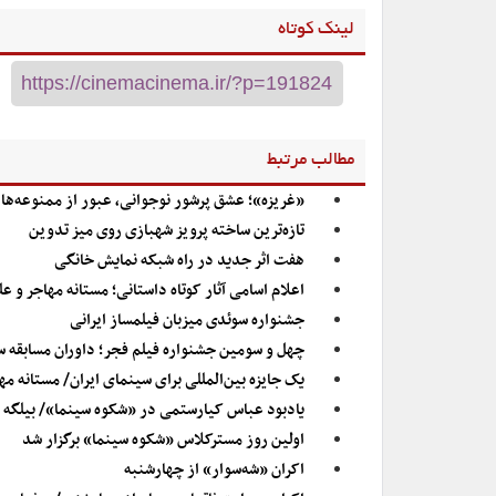
لینک کوتاه
مطالب مرتبط
«غریزه»؛ عشق پرشور نوجوانی، عبور از ممنوعه‌ها
تازه‌ترین ساخته پرویز شهبازی روی میز تدوین
هفت اثر جدید در راه شبکه نمایش خانگی
اعلام اسامی آثار کوتاه داستانی؛ مستانه مهاجر و
جشنواره سوئدی میزبان فیلمساز ایرانی
چهل و سومین جشنواره فیلم فجر؛ داوران مسابقه س
یک جایزه بین‌المللی برای سینمای ایران/ مستانه مه
یادبود عباس کیارستمی در «شکوه سینما»/ بیلگه ج
اولین روز مسترکلاس «شکوه سینما» برگزار شد
اکران «شه‌سوار» از چهارشنبه