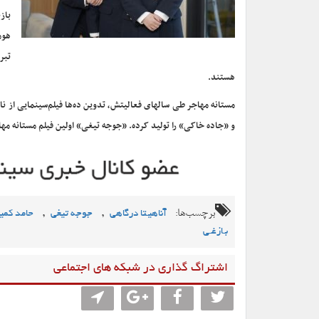
بازی
هوم
تبر
هستند.
مستانه مهاجر طی سالهای فعالیتش، تدوین ده‌ها فیلم‌سینمایی از نا
و «جاده خاکی» را تولید کرده. «جوجه تیغی» اولین فیلم مستانه مه
برچسب‌ها:
,
,
آناهیـتا درگاهی
جوجه تیغی
حامد کمی
بـازغـی
اشتراگ گذاری در شبکه های اجتماعی