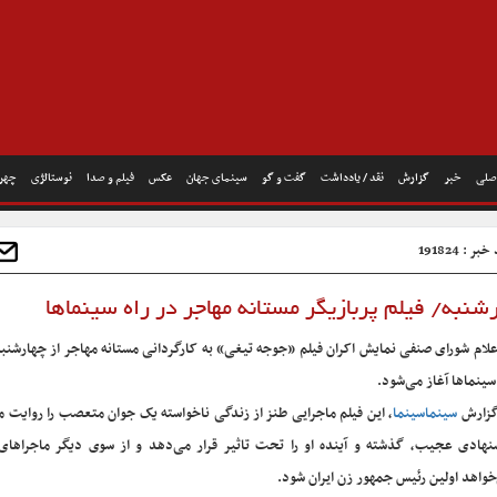
صلی
خبر
گزارش
نقد / یادداشت
گفت و گو
سینمای جهان
عکس
فیلم و صدا
نوستالژی
چهره
ر : 191824
رشنبه/ فیلم پربازیگر مستانه مهاجر در راه سینماها
سینماها آغاز می‌شود.
گزارش
سینماسینما
، این فیلم ماجرایی طنز از زندگی ناخواسته یک جوان متعصب‌ را روایت م
نهادی عجیب، گذشته و آینده‌‌ او را تحت تاثیر قرار می‌دهد و از سوی دیگر ماجراهای
خواهد اولین رئیس جمهور زن ایران شود.