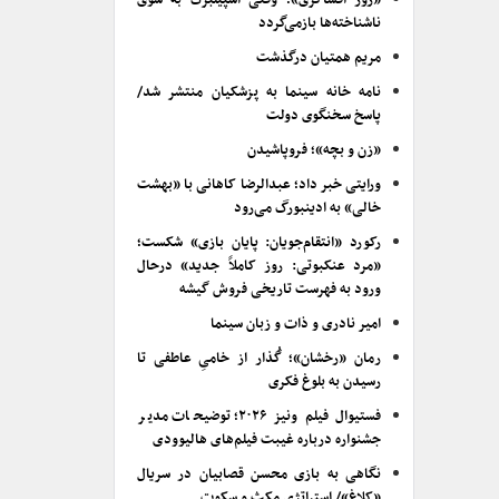
«روز افشاگری»؛ وقتی اسپیلبرگ به سوی
ناشناخته‌ها بازمی‌گردد
مریم همتیان درگذشت
نامه خانه سینما به پزشکیان منتشر شد/
پاسخ سخنگوی دولت
«زن و بچه»؛ فروپاشیدن
ورایتی خبر داد؛ عبدالرضا کاهانی با «بهشت
خالی» به ادینبورگ می‌رود
رکورد «انتقام‌جویان: پایان بازی» شکست؛
«مرد عنکبوتی: روز کاملاً جدید» درحال
ورود به فهرست تاریخی فروش گیشه
امیر نادری و ذات و زبان سینما
رمان «رخشان»؛ گُذار از خامیِ عاطفی تا
رسیدن به بلوغ فکری
فستیوال فیلم ونیز ۲۰۲۶؛ توضیحات مدیر
جشنواره درباره غیبت فیلم‌های هالیوودی
نگاهی به بازی محسن قصابیان در سریال
«کلاغ»/ استراتژی مکث و سکوت