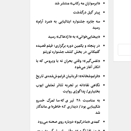
«ابرسواران مه رکاب» منتشر شد
پیتر گیل درگذشت
سه جایزه جشنواره ایتالیایی به «مرد آرام»
رسید
«بیضایی‌خوانی» به «اژدهاک» رسید
در پنجاه و یکمین دوره برگزاری؛ فیلم قصیده
گلمکانی در بخش کشف جشنواره تورنتو
«نفس‌گیر»؛ وقتی بحران نه با ویروس که با
انکار آغاز می‌شود
«فراموشخانه»؛ قربانیان فراموش‌شده‌ی تاریخ
نگاهی نقادانه بر تجربه تئاتر تعاملی ایوب
بختیاری/ پداگوژی روایت
به مناسبت ۲۸ تیری که سالمرگ خسرو
شکیبایی بود/ دیداری که خاطره‌ای ماندگار
شد
کمدی «مادرکیو» دوباره روی صحنه می‌رود