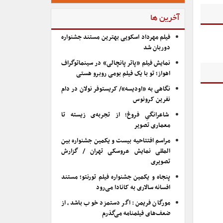
آخرین ها
فیلم مهرداد اسکویی بهترین مستند جشنواره
دوربان شد
نمایش فیلم «پاتر پانچالی» در سینماتوگراف
اهواز؛ تو با یک فیلم بومی روبرو هستی
نگاهی به «اودیسه»/ کریستوفر نولان در دام
نفرین کرونوس
شاعرانگیِ فروغ؛ از تجربه‌ی زیسته تا
معماری تصویر
مراسم افتتاحیه بیست و یکمین جشنواره بین
المللی نمایش عروسکی تهران / گزارش
تصویری
پنجاه و یکمین جشنواره فیلم تورنتو؛ مستند
افسانه سالاری به کانادا می‌رود
مورگان فریمن: اگر دستمزد خوب باشد، از
ضعف‌های فیلمنامه می‌گذرم