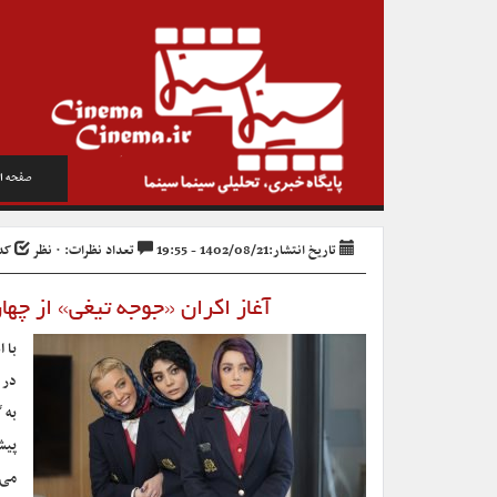
صفحه ا
تاریخ انتشار:1402/08/21 - 19:55
تعداد نظرات: ۰ نظر
کد خب
آغاز اکران «جوجه تیغی» از چها
در 
به 
پیش
می‌