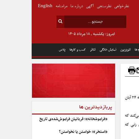
نظرخواهی
نظرسنجی
آگهی
درباره ما
مرامنامه
English
امروز: یکشنبه , ۱۸ مرداد ۱۴۰۵
 ها
تلویزیون
نمایش خانگی
تئاتر
کسب و کارها
پلاس
با اعلام شورای صنفی نمایش اکران فیلم «جوجه تیغی» به کارگردانی مستانه مهاجر از چهارشنبه ۲۴ آبان
پربازدیدترین ها
ی‌کند که
«فراموشخانه»؛ قربانیان فراموش‌شده‌ی تاریخ
 زنی که
«استخر»؛ خواستن یا نخواستن؟