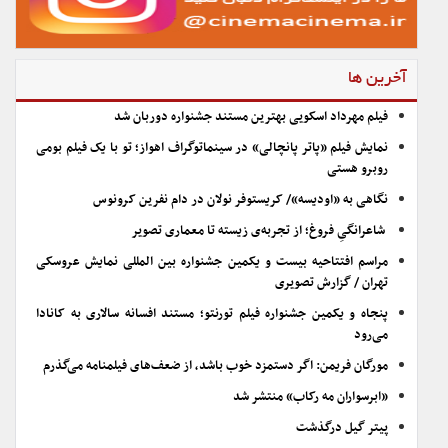
آخرین ها
فیلم مهرداد اسکویی بهترین مستند جشنواره دوربان شد
نمایش فیلم «پاتر پانچالی» در سینماتوگراف اهواز؛ تو با یک فیلم بومی
روبرو هستی
نگاهی به «اودیسه»/ کریستوفر نولان در دام نفرین کرونوس
شاعرانگیِ فروغ؛ از تجربه‌ی زیسته تا معماری تصویر
مراسم افتتاحیه بیست و یکمین جشنواره بین المللی نمایش عروسکی
تهران / گزارش تصویری
پنجاه و یکمین جشنواره فیلم تورنتو؛ مستند افسانه سالاری به کانادا
می‌رود
مورگان فریمن: اگر دستمزد خوب باشد، از ضعف‌های فیلمنامه می‌گذرم
«ابرسواران مه رکاب» منتشر شد
پیتر گیل درگذشت