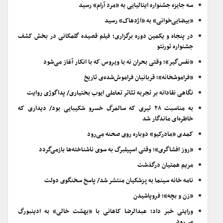
سه جایزه جشنواره ایتالیایی به «مرد آرام» رسید
«بیضایی‌خوانی» به «اژدهاک» رسید
در پنجاه و یکمین دوره برگزاری؛ فیلم قصیده گلمکانی در بخش کشف
جشنواره تورنتو
«نفس‌گیر»؛ وقتی بحران نه با ویروس که با انکار آغاز می‌شود
«فراموشخانه»؛ قربانیان فراموش‌شده‌ی تاریخ
نگاهی نقادانه بر تجربه تئاتر تعاملی ایوب بختیاری/ پداگوژی روایت
به مناسبت ۲۸ تیری که سالمرگ خسرو شکیبایی بود/ دیداری که
خاطره‌ای ماندگار شد
کمدی «مادرکیو» دوباره روی صحنه می‌رود
«روز افشاگری»؛ وقتی اسپیلبرگ به سوی ناشناخته‌ها بازمی‌گردد
مریم همتیان درگذشت
نامه خانه سینما به پزشکیان منتشر شد/ پاسخ سخنگوی دولت
«زن و بچه»؛ فروپاشیدن
ورایتی خبر داد؛ عبدالرضا کاهانی با «بهشت خالی» به ادینبورگ
می‌رود