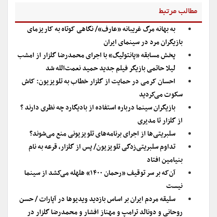
مطالب مرتبط
به بهانه مرگ غریبانه «عارف»/ نگاهی کوتاه به کاریزمای
بازیگران مرد در سینمای ایران
پخش مسابقه «پانتولیگ» با اجرای محمدرضا گلزار از امشب
لیلا حاتمی بازیگر فیلم جدید حمید نعمت‌الله شد
احسان کرمی در حمایت از گلزار خطاب به تلویزیون: کاش
سکوت می‌کردید
بازیگران سینما درباره استفاده از بادیگارد چه نظری دارند ؟
از گلزار تا مدیری
سلبریتی‌ها از اجرای برنامه‌های تلویزیونی منع می‌شوند؟
تداوم سلبریتی‌زدگی تلویزیون/ پس از گلزار، قرعه به نام
بنیامین افتاد
آن‌که بر سر توقیف «رحمان ۱۴۰۰» هلهله می‌کشد از سینما
نیست
سلیقه مردم ایران بر اساس بازدید ویدیو‏ها در آپارات / حسن
روحانی و دونالد ترامپ و مهناز افشار و محمدرضا گلزار در