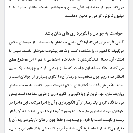
نمی‌کند چون او به اندازه کافی مطرح و سرشناس هست. داشتن حدود ۶٫۵
میلیون فالوئر، گواهی بر همین ادعاست.
حواست به جوانان و الگوبرداری ‌های شان باشد
گاهی افراد برای این‌که آمادگی بدنی خودشان را بسنجند، از خودشان عکس
می‌گیرند تا تغییرات را مشاهده کنند و شاهد پیشرفت بدن‌شان باشند. سپس با
انتشار آن، دنبال کنندگان‌شان در شبکه‌های اجتماعی را هم از این موضوع مطلع
می کنند. حالا مسئله این جاست که ما از بعضی افراد و چهره‌ها، یک سری
انتظارات داریم چون شخصیت و رفتار آن‌ها الگوی بسیاری از جوانان است و
نباید تاثیر هر رفتار یا گفتارشان را کم اهمیت تصور کنند. به عقیده بیشتر
روان‌شناسان، مهم ترین نوع یادگیری و الگوبرداری از طریق مشاهده است یعنی
فرد با نگاه کردن یک رفتار از آن الگوبرداری و آن را اجرا می‌کند. این ماجرا در
جوانان، نمود بیشتری دارد چراکه معمولا آن‌ها توجه نمی کنند که آن رفتار
زشت و ناپسند است یا خوب و پسندیده و فقط چون از فلان بازیگر سر زده، آن را
تکرار می‌کنند. از لحاظ فرهنگی، باید بپذیریم که بعضی رفتارهای این چنینی،