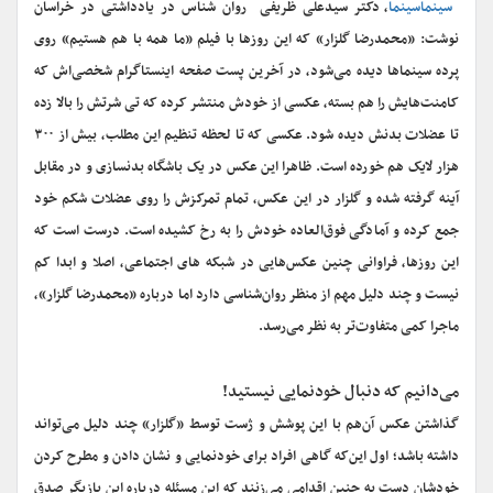
سینماسینما
، دکتر سیدعلی ظریفی روان شناس در یادداشتی در خراسان
نوشت: «محمدرضا گلزار» که این روزها با فیلم «ما همه با هم هستیم» روی
پرده سینماها دیده می‌شود، در آخرین پست صفحه اینستاگرام شخصی‌اش که
کامنت‌هایش را هم بسته، عکسی از خودش منتشر کرده که تی شرتش را بالا زده
تا عضلات بدنش دیده شود. عکسی که تا لحظه تنظیم این مطلب، بیش از ۳۰۰
هزار لایک هم خورده است. ظاهرا این عکس در یک باشگاه بدنسازی و در مقابل
آینه گرفته شده و گلزار در این عکس، تمام تمرکزش را روی عضلات شکم خود
جمع کرده و آمادگی فوق‌العاده خودش را به رخ کشیده است. درست است که
این روزها، فراوانی چنین عکس‌هایی در شبکه های اجتماعی، اصلا و ابدا کم
نیست و چند دلیل مهم از منظر روان‌شناسی دارد اما درباره «محمدرضا گلزار»،
ماجرا کمی متفاوت‌تر به نظر می‌رسد.
می‌دانیم که دنبال خودنمایی نیستید!
گذاشتن عکس آن‌هم با این پوشش و ژست توسط «گلزار» چند دلیل می‌تواند
داشته باشد؛ اول این‌که گاهی افراد برای خودنمایی و نشان دادن و مطرح کردن
خودشان دست به چنین اقدامی می‌زنند که این مسئله درباره این بازیگر صدق