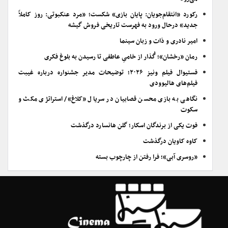
رکورد «انتقام‌جویان: پایان بازی» شکست؛ «مرد عنکبوتی: روز کاملاً
جدید» درحال ورود به فهرست تاریخی فروش گیشه
امیر نادری و ذات و زبان سینما
رمان «رخشان»؛ گُذار از خامیِ عاطفی تا رسیدن به بلوغ فکری
فستیوال فیلم ونیز ۲۰۲۶؛ توضیحات مدیر جشنواره درباره غیبت
فیلم‌های هالیوودی
نگاهی به بازی محسن قصابیان در سریال «کلاغ»/ استراتژی مکث و
سکوت
فوت یکی از برندگان اسکار؛ گلن هانسارد درگذشت
کاوه کاویان درگذشت
«روسری آبی»؛ فرا رفتن از چارچوب بسته