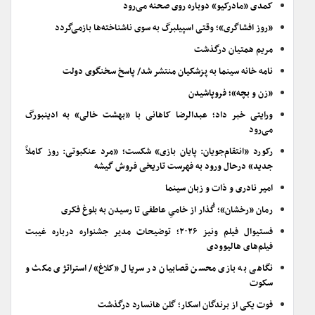
کمدی «مادرکیو» دوباره روی صحنه می‌رود
«روز افشاگری»؛ وقتی اسپیلبرگ به سوی ناشناخته‌ها بازمی‌گردد
مریم همتیان درگذشت
نامه خانه سینما به پزشکیان منتشر شد/ پاسخ سخنگوی دولت
«زن و بچه»؛ فروپاشیدن
ورایتی خبر داد؛ عبدالرضا کاهانی با «بهشت خالی» به ادینبورگ
می‌رود
رکورد «انتقام‌جویان: پایان بازی» شکست؛ «مرد عنکبوتی: روز کاملاً
جدید» درحال ورود به فهرست تاریخی فروش گیشه
امیر نادری و ذات و زبان سینما
رمان «رخشان»؛ گُذار از خامیِ عاطفی تا رسیدن به بلوغ فکری
فستیوال فیلم ونیز ۲۰۲۶؛ توضیحات مدیر جشنواره درباره غیبت
فیلم‌های هالیوودی
نگاهی به بازی محسن قصابیان در سریال «کلاغ»/ استراتژی مکث و
سکوت
فوت یکی از برندگان اسکار؛ گلن هانسارد درگذشت