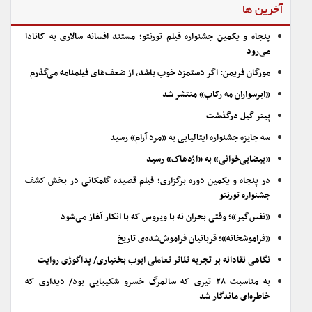
آخرین ها
پنجاه و یکمین جشنواره فیلم تورنتو؛ مستند افسانه سالاری به کانادا
می‌رود
مورگان فریمن: اگر دستمزد خوب باشد، از ضعف‌های فیلمنامه می‌گذرم
«ابرسواران مه رکاب» منتشر شد
پیتر گیل درگذشت
سه جایزه جشنواره ایتالیایی به «مرد آرام» رسید
«بیضایی‌خوانی» به «اژدهاک» رسید
در پنجاه و یکمین دوره برگزاری؛ فیلم قصیده گلمکانی در بخش کشف
جشنواره تورنتو
«نفس‌گیر»؛ وقتی بحران نه با ویروس که با انکار آغاز می‌شود
«فراموشخانه»؛ قربانیان فراموش‌شده‌ی تاریخ
نگاهی نقادانه بر تجربه تئاتر تعاملی ایوب بختیاری/ پداگوژی روایت
به مناسبت ۲۸ تیری که سالمرگ خسرو شکیبایی بود/ دیداری که
خاطره‌ای ماندگار شد