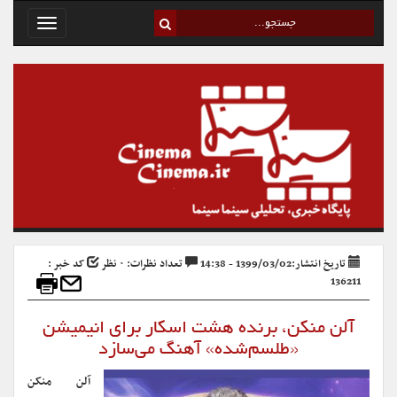
Toggle
avigation
تاریخ انتشار:1399/03/02 - 14:38
تعداد نظرات: ۰ نظر
کد خبر :
136211
آلن منکن، برنده هشت اسکار برای انیمیشن
«طلسم‌شده» آهنگ می‌سازد
آلن منکن