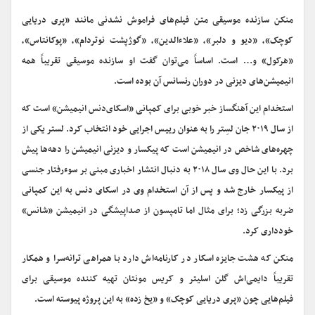
منکن سازنده موسیقی متن فیلم‌های فراموش نشدنی مانند «پری دریایی
کوچک»، «دیو و دلبر»، «علاء‌الدین»، «گوژپشت نوتردام»، «پوکانتاس»،
«هرکول» و… است. اساساً می‌توان گفت او سازنده موسیقی تقریباً همه
انیمیشن‌های دیزنی در دوران رنسانس آن بوده است.
استخدام این آهنگساز خبر خوبی برای کمپانی «اسکای‌دنس انیمیشن» است که
از سال ۲۰۱۹ جان لسِتر را به عنوان رییس اجرایی خود انتخاب کرد. لستر یکی از
چهره‌های شاخص در انیمیشن است که پیکسار و دیزنی انیمیشن را دهه‌ها پیش
برد. با این حال وی سال ۲۰۱۸ به دنبال انتشار اخباری مبنی بر سوء‌رفتار جنسی
از پیکسار خارج شد و پس از آن استخدام وی در اسکای دنس به این کمپانی
ضربه بزرگی زد؛ برای مثال اما تامپسون از صداپیشگی در انیمیشن «شانس»
خودداری کرد.
منکن که هشت جایزه اسکار در کارنامه‌اش دارد با همراهی ترانه‌سرا و همکار
تقریباً دایمی‌اش گلن اسلیتر و کریس مونتان تهیه کننده موسیقی برای
فیلم‌هایی چون «پری دریایی کوچک» و «یخ زده» به این پروژه پیوسته است.