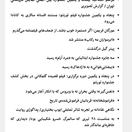
مراسم افتتاحیه بیست و یکمین جشنواره بین المللی نمایش عروسکی
تهران / گزارش تصویری
پنجاه و یکمین جشنواره فیلم تورنتو؛ مستند افسانه سالاری به کانادا
می‌رود
مورگان فریمن: اگر دستمزد خوب باشد، از ضعف‌های فیلمنامه می‌گذرم
«ابرسواران مه رکاب» منتشر شد
پیتر گیل درگذشت
سه جایزه جشنواره ایتالیایی به «مرد آرام» رسید
«بیضایی‌خوانی» به «اژدهاک» رسید
در پنجاه و یکمین دوره برگزاری؛ فیلم قصیده گلمکانی در بخش کشف
جشنواره تورنتو
«نفس‌گیر»؛ وقتی بحران نه با ویروس که با انکار آغاز می‌شود
«فراموشخانه»؛ قربانیان فراموش‌شده‌ی تاریخ
نگاهی نقادانه بر تجربه تئاتر تعاملی ایوب بختیاری/ پداگوژی روایت
به مناسبت ۲۸ تیری که سالمرگ خسرو شکیبایی بود/ دیداری که
خاطره‌ای ماندگار شد