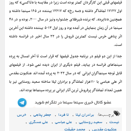
فیلمهای قبلی این کارگردان کمتر بوده است زیرا در مقایسه با «تاکسی» که روز
اول ۱۷۱۲۷ تماشاگر داشته و «سه رخ» که ۱۲۶۱۷ بیننده در ۱۶۵ سینما داشته و
همچنین «دایره»، که برنده شیرطلای جشنواره ونیز در سال ۲۰۰۰، بوده و در ۴۸
سینما در آن زمان بنمایش در آمده بود و روز اول ۵۰۱۳ بیننده داشته این آخرین
اثر پناهی خرس نیست کمترین فروش را در ۲۲ سال اخیر در فرانسه داشته
است.
جدا از این دو فیلم در برنامه جدول فیلمها که قرار است تا آخر امسال به پرده
سینماهای فرانسه در بیاید، فیلم دیگری از ایران دیده نمی شود. از فیلمهای
قابل توجه سینماگران ایرانی که در سال ۲۰۲۲ به پرده آمده اند عنکبوت مقدس
اثر علی عباسی با ۱۱۰هزار تماشاگر و برادران لیلا ساخته سعید روستایی نیز با
همین تعداد تماشاگر پرفروش ترین آثار ایرانی بر پرده سینماها بوده اند.
برچسب‌ها:
,
,
,
برادران لیلا
تا فردا
جعفر پناهی
خرس
,
,
,
,
نیست
سعید روستایی
علی عباسی
علی عسگری
,
عنکبوت مقدس
محمد حقیقت