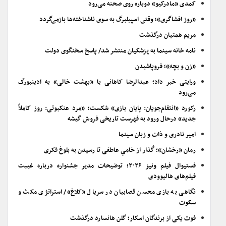
کمدی «مادرکیو» دوباره روی صحنه می‌رود
«روز افشاگری»؛ وقتی اسپیلبرگ به سوی ناشناخته‌ها بازمی‌گردد
مریم همتیان درگذشت
نامه خانه سینما به پزشکیان منتشر شد/ پاسخ سخنگوی دولت
«زن و بچه»؛ فروپاشیدن
ورایتی خبر داد؛ عبدالرضا کاهانی با «بهشت خالی» به ادینبورگ
می‌رود
رکورد «انتقام‌جویان: پایان بازی» شکست؛ «مرد عنکبوتی: روز کاملاً
جدید» درحال ورود به فهرست تاریخی فروش گیشه
امیر نادری و ذات و زبان سینما
رمان «رخشان»؛ گُذار از خامیِ عاطفی تا رسیدن به بلوغ فکری
فستیوال فیلم ونیز ۲۰۲۶؛ توضیحات مدیر جشنواره درباره غیبت
فیلم‌های هالیوودی
نگاهی به بازی محسن قصابیان در سریال «کلاغ»/ استراتژی مکث و
سکوت
فوت یکی از برندگان اسکار؛ گلن هانسارد درگذشت