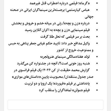
«گرما»؛ فیلمی درباره اضطراب قتل غیرعمد
عباس کیارستمی؛ برجسته‌ترین سینماگران ایرانی در صحنه
جهانی
درباره «زن و بچه»/ زنی در میانه خشم و خروش و بخشش
فیلم سینمایی «زن و بچه» به اکران آنلاین رسید
بحث بر سر فیلمی که نخل طلا گرفت
وکیل مدافع خبر داد: تایید حکم غیابی جعفر پناهی به حبس
و ممنوعیت خروج از کشور
تولد هفتادسالگی سینمای هنروتجربه
شنبه روز خوبی است؟/ آنچه در جشنواره کن می‌گذرد
گزارش محمد حقیقت از کن ۲۰۲۶؛ یک فیلم فرانسوی در
صدر جدول منتقدان/ محبوبیت پایینِ «داستان‌های موازی»
یادداشتی بر فیلم «فیورد»؛ یک اروپا و دو تربیت
فیلم «مولن» تماشاگران را منقلب کرد