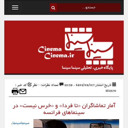
Toggle
avigation
تاریخ انتشار:1401/09/07 - 22:59
تعداد نظرات: ۰ نظر
کد خبر :
182570
آمار تماشاگران «تا فردا» و «خرس نیست» در
سینماهای فرانسه
سینماسینما
،