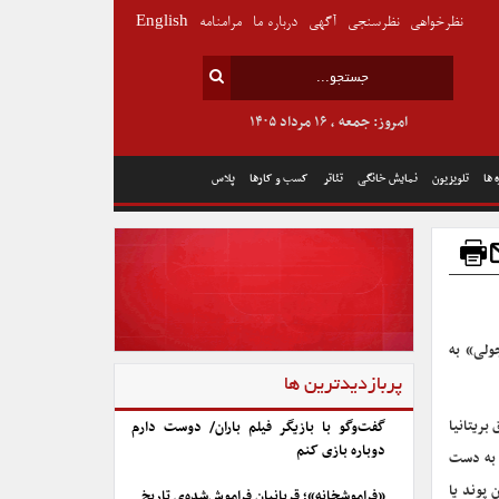
نظرخواهی
نظرسنجی
آگهی
درباره ما
مرامنامه
English
امروز: جمعه , ۱۶ مرداد ۱۴۰۵
 ها
تلویزیون
نمایش خانگی
تئاتر
کسب و کارها
پلاس
ولی» به
پربازدیدترین ها
بریتانیا
گفت‌وگو با بازیگر فیلم باران/ دوست دارم
دوباره بازی کنم
 به دست
رسیده بود، در حراجی کریستیز به قیمت ۸.۳ میلیون پوند یا
«فراموشخانه»؛ قربانیان فراموش‌شده‌ی تاریخ