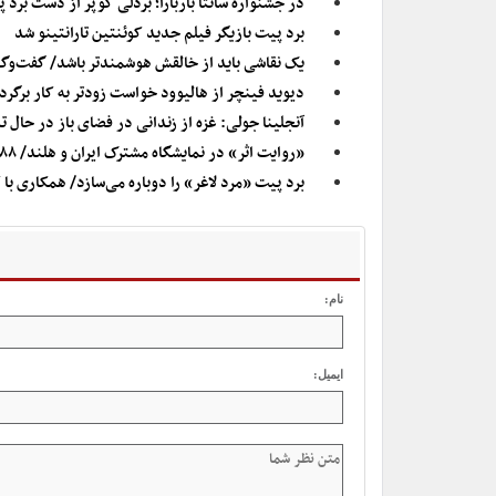
در جشنواره سانتا باربارا؛ بردلی کوپر از دست برد 
برد پیت بازیگر فیلم جدید کوئنتین تارانتینو شد
یک نقاشی باید از خالقش هوشمندتر باشد/ گفت‌وگو 
دیوید فینچر از هالیوود خواست زودتر به کار برگرد
آنجلینا جولی: غزه از زندانی در فضای باز در حا
«روایت اثر» در نمایشگاه مشترک ایران و هلند/ ۸۸ اثر در فضای مجازی نمایش داده می‌شود
برد پیت «مرد لاغر» را دوباره می‌سازد/ همکاری با 
نام:
ایمیل: