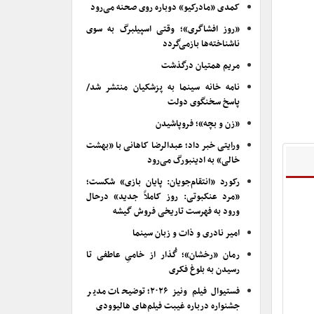
کمدی «مادرکیو» دوباره روی صحنه می‌رود
«روز افشاگری»؛ وقتی اسپیلبرگ به سوی
ناشناخته‌ها بازمی‌گردد
مریم همتیان درگذشت
نامه خانه سینما به پزشکیان منتشر شد/
پاسخ سخنگوی دولت
«زن و بچه»؛ فروپاشیدن
ورایتی خبر داد؛ عبدالرضا کاهانی با «بهشت
خالی» به ادینبورگ می‌رود
رکورد «انتقام‌جویان: پایان بازی» شکست؛
«مرد عنکبوتی: روز کاملاً جدید» درحال
ورود به فهرست تاریخی فروش گیشه
امیر نادری و ذات و زبان سینما
رمان «رخشان»؛ گُذار از خامیِ عاطفی تا
رسیدن به بلوغ فکری
فستیوال فیلم ونیز ۲۰۲۶؛ توضیحات مدیر
جشنواره درباره غیبت فیلم‌های هالیوودی