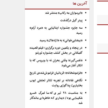
آخرین ها
«ابرسواران مه رکاب» منتشر شد
پیتر گیل درگذشت
سه جایزه جشنواره ایتالیایی به «مرد آرام»
رسید
«بیضایی‌خوانی» به «اژدهاک» رسید
در پنجاه و یکمین دوره برگزاری؛ فیلم قصیده
گلمکانی در بخش کشف جشنواره تورنتو
«نفس‌گیر»؛ وقتی بحران نه با ویروس که با
انکار آغاز می‌شود
«فراموشخانه»؛ قربانیان فراموش‌شده‌ی تاریخ
نگاهی نقادانه بر تجربه تئاتر تعاملی ایوب
بختیاری/ پداگوژی روایت
به مناسبت ۲۸ تیری که سالمرگ خسرو
شکیبایی بود/ دیداری که خاطره‌ای ماندگار
شد