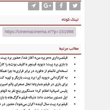
لینک کوتاه
مطالب مرتبط
فیلمبرداری «جزیره من» آغاز شد/ حضور برد پیت 
با بازی برد پیت؛ دیوید فینچر «کلیف بوث» را کار
نسخه‌ای ناتمام از «فورد در برابر فراری»؛ چرا همک
به کارگردانی دیوید آیر؛ برد پیت، بازیگر و تهیه 
برای بازی در فیلم «ماریا»؛ نخل صحرای پالم اسپرین
پلیس اسپانیا اعلام کرد؛ دستگیری پنج نفر به اتها
اپل دستور ساخت داد؛ دنباله فیلم «گرگ‌ها» با با
فیلم برد پیت سال آینده اکران می‌شود/ حضور در دن