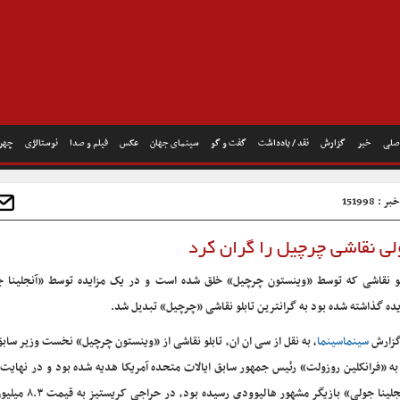
صلی
خبر
گزارش
نقد / یادداشت
گفت و گو
سینمای جهان
عکس
فیلم و صدا
نوستالژی
چهره
: 151998
ولی نقاشی چرچیل را گران کرد
لو نقاشی که توسط «وینستون چرچیل» خلق شده است و در یک مزایده توسط «آنجلینا ج
یده گذاشته شده بود به گرانترین تابلو نقاشی «چرچیل» تبدیل شد.
گزارش
سینماسینما
، به نقل از سی ان ان، تابلو نقاشی از «وینستون چرچیل» نخست وزیر سابق 
به «فرانکلین روزولت» رئیس جمهور سابق ایالات متحده آمریکا هدیه شده بود و در نهایت
«آنجلینا جولی» بازیگر مشهور هالیوودی 