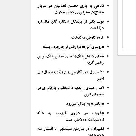
نگاهی به بازی محسن قصابیان در سریال
«کلاغ»/ استراتژی مکث و سکوت
فوت یکی از برندگان اسکار؛ گلن هانسارد
درگذشت
کاوه کاویان درگذشت
«روسری آبی»؛ فرا رفتن از چارچوب بسته
«جای دندان پلنگ»؛ جای دندان پلنگ بر تن
زخمی گربه
۲۰ سریال غیرانگلیسی‌زبان برگزیده سال‌های
اخیر
اکبر عبدی؛ پدیده کم‌نظیر بازیگری در
سینمای ایران
«سامی» به ایتالیا می‌رود
«غروب در دیاری غریب» به خانه
اردیبهشت اودلاجان رسید
تغییرات در سازمان سینمایی با انتشار سه
حکم جدید