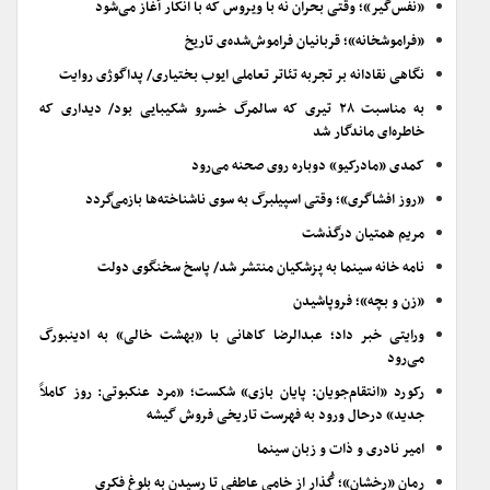
«نفس‌گیر»؛ وقتی بحران نه با ویروس که با انکار آغاز می‌شود
«فراموشخانه»؛ قربانیان فراموش‌شده‌ی تاریخ
نگاهی نقادانه بر تجربه تئاتر تعاملی ایوب بختیاری/ پداگوژی روایت
به مناسبت ۲۸ تیری که سالمرگ خسرو شکیبایی بود/ دیداری که
خاطره‌ای ماندگار شد
کمدی «مادرکیو» دوباره روی صحنه می‌رود
«روز افشاگری»؛ وقتی اسپیلبرگ به سوی ناشناخته‌ها بازمی‌گردد
مریم همتیان درگذشت
نامه خانه سینما به پزشکیان منتشر شد/ پاسخ سخنگوی دولت
«زن و بچه»؛ فروپاشیدن
ورایتی خبر داد؛ عبدالرضا کاهانی با «بهشت خالی» به ادینبورگ
می‌رود
رکورد «انتقام‌جویان: پایان بازی» شکست؛ «مرد عنکبوتی: روز کاملاً
جدید» درحال ورود به فهرست تاریخی فروش گیشه
امیر نادری و ذات و زبان سینما
رمان «رخشان»؛ گُذار از خامیِ عاطفی تا رسیدن به بلوغ فکری