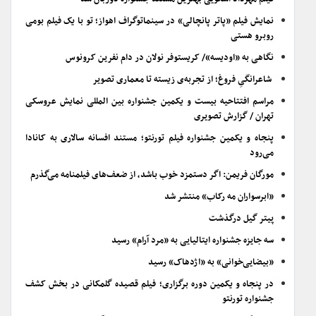
نمایش فیلم «پاتر پانچالی» در سینماتوگراف اهواز؛ تو با یک فیلم بومی
روبرو هستی
نگاهی به «اودیسه»/ کریستوفر نولان در دام نفرین کرونوس
شاعرانگیِ فروغ؛ از تجربه‌ی زیسته تا معماری تصویر
مراسم افتتاحیه بیست و یکمین جشنواره بین المللی نمایش عروسکی
تهران / گزارش تصویری
پنجاه و یکمین جشنواره فیلم تورنتو؛ مستند افسانه سالاری به کانادا
می‌رود
مورگان فریمن: اگر دستمزد خوب باشد، از ضعف‌های فیلمنامه می‌گذرم
«ابرسواران مه رکاب» منتشر شد
پیتر گیل درگذشت
سه جایزه جشنواره ایتالیایی به «مرد آرام» رسید
«بیضایی‌خوانی» به «اژدهاک» رسید
در پنجاه و یکمین دوره برگزاری؛ فیلم قصیده گلمکانی در بخش کشف
جشنواره تورنتو