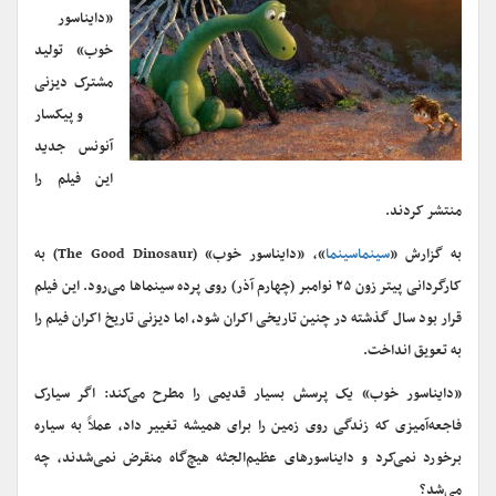
«دایناسور
خوب» تولید
مشترک دیزنی
و پیکسار
آنونس جدید
این فیلم را
منتشر کردند.
به گزارش «
سینماسینما
»، «دایناسور خوب» (The Good Dinosaur) به
کارگردانی پیتر زون ۲۵ نوامبر (چهارم آذر) روی پرده سینماها می‌رود. این فیلم
قرار بود سال گذشته در چنین تاریخی اکران شود، اما دیزنی تاریخ اکران فیلم را
به تعویق انداخت.
«دایناسور خوب» یک پرسش بسیار قدیمی را مطرح می‌کند: اگر سیارک
فاجعه‌آمیزی که زندگی روی زمین را برای همیشه تغییر داد، عملاً به سیاره
برخورد نمی‌کرد و دایناسورهای عظیم‌الجثه هیچ‌گاه منقرض نمی‌شدند، چه
می‌شد؟