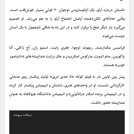
داستان درباره آرلو، یک آپاتوساروس نوجوان ۷۰ فوتیِ بسیار خوش‌قلب است.
وقتی حادثه‌ای تکان‌دهنده آرامش اجتماع آرلو را به هم می‌زند، او تصمیم
می‌گیرد بار دیگر صلح را برقرار کند و در این راه به شکلی نامعمول با یک انسان
دوست می‌شود.
فرانسس مکدارمند، ریموند اوچوا، جفری رایت، استیو زان، آج باکلی، آنا
پاکویین، سام الیوت، مارکوس اسکریبنر و جک برایت صداپیشه‌های «دایناسور
خوب» هستند.
پیتر زون اولین بار با فیلم کوتاه «تا حدی ابری» تولید پیکسار روی صندلی
کارگردانی نشست. او در واحدهای هنری، داستان و انیمیشن پیکسار کار کرده
و در انیمیشن برنده اسکار «راتاتویی» و انیمیشن «دانشگاه هیولاها» به عنوان
صداپیشه حضور داشت.
نمایشگر
دریافت پرونده
ویدیو