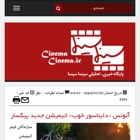
Toggle
avigation
تاریخ انتشار:1394/07/15 - 04:07
تعداد نظرات: ۰ نظر
کد خبر :
4292
آنونس «دایناسور خوب» انیمیشن جدید پیکسار
سازندگان فیلم
انیمیشن