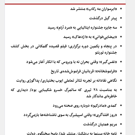
«ابرسواران مه رکاب» منتشر شد
پیتر گیل درگذشت
سه جایزه جشنواره ایتالیایی به «مرد آرام» رسید
«بیضایی‌خوانی» به «اژدهاک» رسید
در پنجاه و یکمین دوره برگزاری؛ فیلم قصیده گلمکانی در بخش کشف
جشنواره تورنتو
«نفس‌گیر»؛ وقتی بحران نه با ویروس که با انکار آغاز می‌شود
«فراموشخانه»؛ قربانیان فراموش‌شده‌ی تاریخ
نگاهی نقادانه بر تجربه تئاتر تعاملی ایوب بختیاری/ پداگوژی روایت
به مناسبت ۲۸ تیری که سالمرگ خسرو شکیبایی بود/ دیداری که
خاطره‌ای ماندگار شد
کمدی «مادرکیو» دوباره روی صحنه می‌رود
«روز افشاگری»؛ وقتی اسپیلبرگ به سوی ناشناخته‌ها بازمی‌گردد
مریم همتیان درگذشت
نامه خانه سینما به پزشکیان منتشر شد/ پاسخ سخنگوی دولت