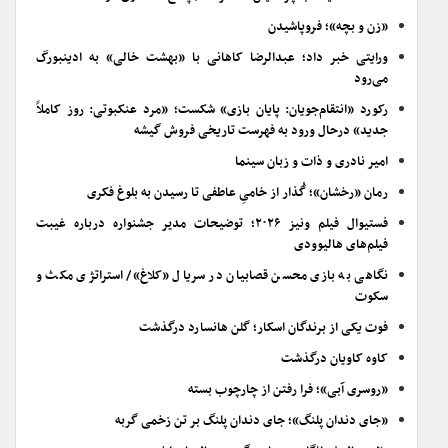
«زن و بچه»؛ فروپاشیدن
ورایتی خبر داد؛ عبدالرضا کاهانی با «بهشت خالی» به ادینبورگ
می‌رود
رکورد «انتقام‌جویان: پایان بازی» شکست؛ «مرد عنکبوتی: روز کاملاً
جدید» درحال ورود به فهرست تاریخی فروش گیشه
امیر نادری و ذات و زبان سینما
رمان «رخشان»؛ گُذار از خامیِ عاطفی تا رسیدن به بلوغ فکری
فستیوال فیلم ونیز ۲۰۲۶؛ توضیحات مدیر جشنواره درباره غیبت
فیلم‌های هالیوودی
نگاهی به بازی محسن قصابیان در سریال «کلاغ»/ استراتژی مکث و
سکوت
فوت یکی از برندگان اسکار؛ گلن هانسارد درگذشت
کاوه کاویان درگذشت
«روسری آبی»؛ فرا رفتن از چارچوب بسته
«جای دندان پلنگ»؛ جای دندان پلنگ بر تن زخمی گربه