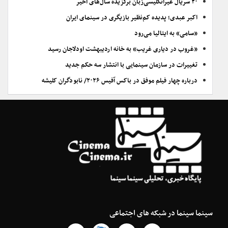
۲۰ سریال غیرانگلیسی‌زبان برگزیده سال‌های اخیر
اکبر عبدی؛ پدیده کم‌نظیر بازیگری در سینمای ایران
«سامی» به ایتالیا می‌رود
«غروب در دیاری غریب» به خانه اردیبهشت اودلاجان رسید
تغییرات در سازمان سینمایی با انتشار سه حکم جدید
درباره چهار فیلم موفق در باکس آفیس ۲۰۲۶/ نابودگران کلیشه
سینما سینما در شبکه های اجتماعی