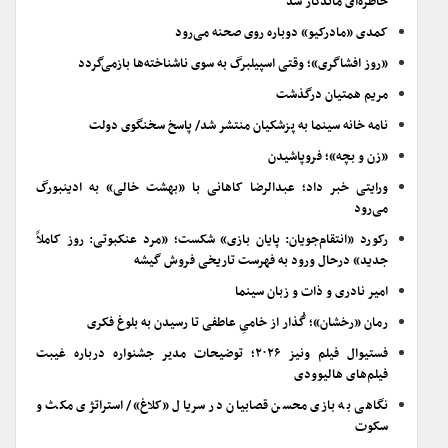
خاطره‌ای ماندگار شد
کمدی «مادرکیو» دوباره روی صحنه می‌رود
«روز افشاگری»؛ وقتی اسپیلبرگ به سوی ناشناخته‌ها بازمی‌گردد
مریم همتیان درگذشت
نامه خانه سینما به پزشکیان منتشر شد/ پاسخ سخنگوی دولت
«زن و بچه»؛ فروپاشیدن
ورایتی خبر داد؛ عبدالرضا کاهانی با «بهشت خالی» به ادینبورگ
می‌رود
رکورد «انتقام‌جویان: پایان بازی» شکست؛ «مرد عنکبوتی: روز کاملاً
جدید» درحال ورود به فهرست تاریخی فروش گیشه
امیر نادری و ذات و زبان سینما
رمان «رخشان»؛ گُذار از خامیِ عاطفی تا رسیدن به بلوغ فکری
فستیوال فیلم ونیز ۲۰۲۶؛ توضیحات مدیر جشنواره درباره غیبت
فیلم‌های هالیوودی
نگاهی به بازی محسن قصابیان در سریال «کلاغ»/ استراتژی مکث و
سکوت