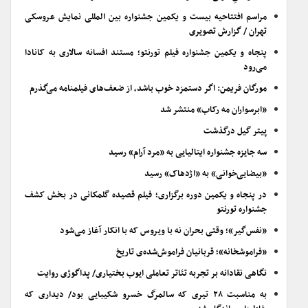
مراسم افتتاحیه بیست و یکمین جشنواره بین المللی نمایش عروسکی
تهران / گزارش تصویری
پنجاه و یکمین جشنواره فیلم تورنتو؛ مستند افسانه سالاری به کانادا
می‌رود
مورگان فریمن: اگر دستمزد خوب باشد، از ضعف‌های فیلمنامه می‌گذرم
«ابرسواران مه رکاب» منتشر شد
پیتر گیل درگذشت
سه جایزه جشنواره ایتالیایی به «مرد آرام» رسید
«بیضایی‌خوانی» به «اژدهاک» رسید
در پنجاه و یکمین دوره برگزاری؛ فیلم قصیده گلمکانی در بخش کشف
جشنواره تورنتو
«نفس‌گیر»؛ وقتی بحران نه با ویروس که با انکار آغاز می‌شود
«فراموشخانه»؛ قربانیان فراموش‌شده‌ی تاریخ
نگاهی نقادانه بر تجربه تئاتر تعاملی ایوب بختیاری/ پداگوژی روایت
به مناسبت ۲۸ تیری که سالمرگ خسرو شکیبایی بود/ دیداری که