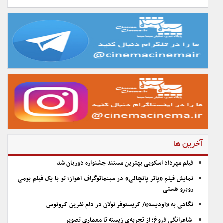
آخرین ها
فیلم مهرداد اسکویی بهترین مستند جشنواره دوربان شد
نمایش فیلم «پاتر پانچالی» در سینماتوگراف اهواز؛ تو با یک فیلم بومی
روبرو هستی
نگاهی به «اودیسه»/ کریستوفر نولان در دام نفرین کرونوس
شاعرانگیِ فروغ؛ از تجربه‌ی زیسته تا معماری تصویر