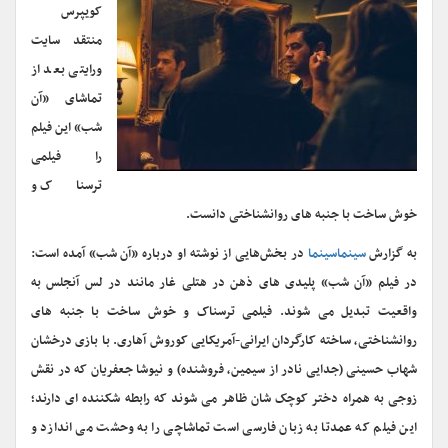
کویپرس
منتقد سایت
ورایتی بعد از
تماشای «آن
شب» این فیلم
را فیلمی
ترسناک و
خوش ساخت با جنبه های روانشناختی دانست.
به گزارش
سینماسینما
در بخش‌هایی از نوشته او درباره «آن شب» آمده است:
در فیلم «آن شب» پلیدی های ذهن در هتلی غار مانند در لس آنجلس به
واقعیت تبدیل می شوند. فیلمی ترسناک و خوش ساخت با جنبه های
روانشناختی، ساخته کارگردان ایرانی-آمریکایی کوروش آهاری. با بازی درخشان
شهاب حسینی (جدایی نادر از سیمین، فروشنده) و نیوشا جعفریان که در نقش
زوجی به همراه دختر کوچک شان ظاهر می شوند که رابطه شکننده ای دارند؛
این فیلم که عمدتا به زبان فارسی است تماشاچی را به وحشت می اندازد و