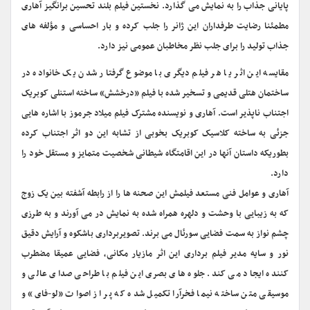
پایانی جذاب را به نمایش می گذارد. نخستین فیلم بلند تحسین برانگیز آهاری
مطمئنا رضایت طرفداران این ژانر را جلب کرده و بار احساسی و مؤلفه های
جذاب تولید را برای جلب نظر مخاطبان عمومی نیز دارد.
مقایسه این اثر یا هر فیلم دیگری با موضوع گرفتار شدن یک خانواده در
ساختمان هتلی قدیمی و تسخیر شده با فیلم «درخشش» ساخته استنلی کوبریک
اجتناب ناپذیر است. آهاری و نویسنده مشترک فیلم میلاد جرموز با اشاره هایی
جزئی به ساخته کلاسیک کوبریک بخوبی از تشابه این دو اثر اجتناب کرده
بطوریکه داستان آنها در این اقامتگاه شیطانی شخصیت متمایز و مستقل خود را
دارد.
آهاری و عوامل فنی مستعد فیلمش این صحنه ها را از رابطه آشفته بین یک زوج
که به زیبایی با وحشت و دلهره همراه شده به نمایش در می آورند و به طرزی
چشم نواز به سمت فضایی سورئال می برند. تصویربرداری باشکوه و آرایش دقیق
نور و سایه مدیر فیلم برداری این اثر مازیار مکانی، فضایی عمیقا مضطرب
کننده ایجاد می کند. جلوه های بصری این فیلم با طراحی صدای عالی و
موسیقی متن ساخته نیما فخرآرا تکمیل شده که پر از اصوات «لو-فای» و