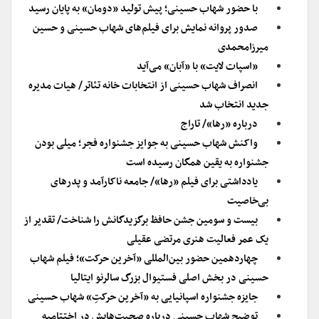
با حضور شهاب حسینی؛ پیش تولید «دومان» به پایان رسید
صدور پروانه نمایش برای فیلم‌های شهاب حسینی و حسین
میرزامحمدی
«اسپات لایت» با «آبان» می‌آید
انصراف شهاب حسینی از انتخابات خانه تئاتر/ هیات مدیره
جدید انتخاب شد
درباره «رها»/ تاراج
واکنش شهاب حسینی به جوایز جشنواره فجر؛ میلی بودن
جشنواره به یقین همگان رسیده است
یادداشتی برای فیلم «رها»/ جامعه ناکارآمد و پدرهای
بی‌خاصیت
بیست و سومین جشن حافظ برگزیدگانش را شناخت/ تقدیر از
یک عمر فعالیت هنری مرتضی عقیلی
چهاردهمین حضور بین‌المللی «آخرین حرکت»؛ فیلم شهاب
حسینی در بخش اصلی فستیوال بزرگ سالرنو ایتالیا
جایزه جشنواره اسپانیایی به «آخرین حرکتِ» شهاب حسینی
توضیح شهاب حسینی درباره صحبت‌هایش در اختتامیه