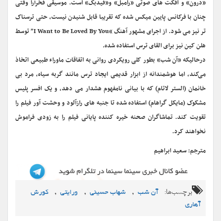
«درون» و افکت های صوتی «رامبل» و«فیدبک» است. موسیقی فخرآرا وقتی
چنان با فرکانس پایین میکس شده که تقریبا قابل شنیدن نیست، حتی ترسناک
تر نیز می شود. از اجرای مشهور آهنگ “I Want to Be Loved By You” توسط
هلن کین نیز برای القای ترس استفاده شده.
درحالیکه «آن شب» بطور کلی رویکردی روانی به اتفاقات ماوراء طبیعی اتخاذ
می‌کند، اما هوشمندانه از ابزار قدیمی ایجاد ترس مانند گربه سیاه، مرد بی
خانمان (الستر لاتام) که با بیانی نامفهوم هشدار می دهد، و یک افسر پلیس
مشکوک (مایکل گراهام) استفاده شده تا جنبه های رازآلود و وحشت آور فیلم را
تقویت کند. تماشاگران صحنه خیره کننده پایانی فیلم را به زودی فراموش
نخواهند کرد.
مترجم: سعید ابراهیم
برچسب‌ها:
,
,
,
آن شب
شهاب حسینی
ورایتی
کورش
آهاری