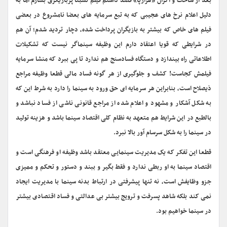
بعد از ساخت و اکران «هزارپا» قصد داشتم فیلم نسبتا پربازیگری بسازم اما به
دلیل اعلام نرخ های عجیبی که به تبع سرمایه های بعضا نامشروع در بعضی
فیلم های خاص که بیشتر به بازیگران پرداخت شده، دچار تردید شدم؛ آن هم
در شرایطی که قویا اعتقاد دارم این وظیفه سینماگر نیست که تشکیلات
اطلاعاتی راه بیندازد و دستگاه فسادسنج هم ندارد تا پی ببرد که منشا سرمایه
فیلمش کجاست! کشف و جلوگیری از هر گونه فساد مالی قطعا وظیفه مراجع
ذیصلاح است، بنابراین هر سرمایه ای حق ورود به سینما را دارد به شرط این که
به شکل آشکار و مشهود و اعلام شده از مراجع قانونی ناشی از فساد نباشد و
بالطبع در این شرایط هم متعهد به نظام کلی اقتصاد سینما باشد و هزینه تولید
در سینما را به شکل سرسام آور بالا نبرد.
قطعا این تفکر که یک مدیریت سینمایی معتقد باشد وظیفه او فرهنگی است و
اقتصاد سینما به او ربطی ندارد و فقط بگیر و ببند و دستور و تحکم و ممیزی
جزو وظایفش است، نه تنها پیشرفتی در ارتباط بدنه سینما با مدیریت ایجاد
نمی کند بلکه شاهد پسرفت و ترویج بیشتر بی عدالتی و فساد اقتصادی بیشتر
در سینما خواهیم بود.