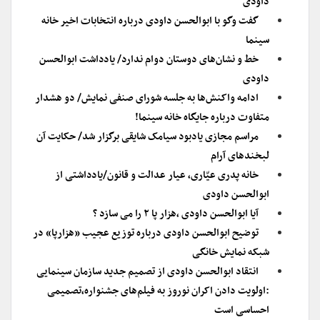
داودی
گفت وگو با ابوالحسن داودی درباره انتخابات اخیر خانه
سینما
خط و نشان‌های دوستان دوام ندارد/ یادداشت ابوالحسن
داودی
ادامه واکنش‌ها به جلسه شورای صنفی نمایش/ دو هشدار
متفاوت درباره جایگاه خانه سینما!
مراسم مجازی یادبود سیامک شایقی برگزار شد/ حکایت آن
لبخندهای آرام
خانه پدری عیّاری، عیار عدالت و قانون/یادداشتی از
ابوالحسن داودی
آیا ابوالحسن داودی ،هزار پا ۲ را می سازد ؟
توضیح ابوالحسن داودی درباره توزیع عجیب «هزارپا» در
شبکه نمایش خانگی
انتقاد ابوالحسن داودی از تصمیم جدید سازمان سینمایی
:اولویت دادن اکران نوروز به فیلم‌های جشنواره،تصمیمی
احساسی است