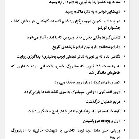
سه جایزه جشنواره ایتالیایی به «مرد آرام» رسید
«بیضایی‌خوانی» به «اژدهاک» رسید
در پنجاه و یکمین دوره برگزاری؛ فیلم قصیده گلمکانی در بخش کشف
جشنواره تورنتو
«نفس‌گیر»؛ وقتی بحران نه با ویروس که با انکار آغاز می‌شود
«فراموشخانه»؛ قربانیان فراموش‌شده‌ی تاریخ
نگاهی نقادانه بر تجربه تئاتر تعاملی ایوب بختیاری/ پداگوژی روایت
به مناسبت ۲۸ تیری که سالمرگ خسرو شکیبایی بود/ دیداری که
خاطره‌ای ماندگار شد
کمدی «مادرکیو» دوباره روی صحنه می‌رود
«روز افشاگری»؛ وقتی اسپیلبرگ به سوی ناشناخته‌ها بازمی‌گردد
مریم همتیان درگذشت
نامه خانه سینما به پزشکیان منتشر شد/ پاسخ سخنگوی دولت
«زن و بچه»؛ فروپاشیدن
ورایتی خبر داد؛ عبدالرضا کاهانی با «بهشت خالی» به ادینبورگ
می‌رود