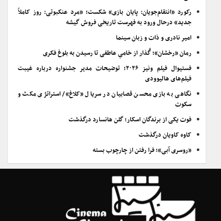
رکورد «انتقام‌جویان: پایان بازی» شکست؛ «مرد عنکبوتی: روز کاملاً
جدید» درحال ورود به فهرست تاریخی فروش گیشه
امیر نادری و ذات و زبان سینما
رمان «رخشان»؛ گُذار از خامیِ عاطفی تا رسیدن به بلوغ فکری
فستیوال فیلم ونیز ۲۰۲۶؛ توضیحات مدیر جشنواره درباره غیبت
فیلم‌های هالیوودی
نگاهی به بازی محسن قصابیان در سریال «کلاغ»/ استراتژی مکث و
سکوت
فوت یکی از برندگان اسکار؛ گلن هانسارد درگذشت
کاوه کاویان درگذشت
«روسری آبی»؛ فرا رفتن از چارچوب بسته