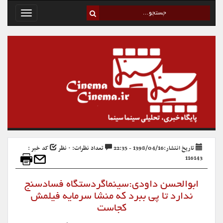
Toggle
avigation
تاریخ انتشار:1398/04/16 - 22:35
تعداد نظرات: ۰ نظر
کد خبر :
116143
ابوالحسن داودی:سینماگردستگاه فسادسنج
ندارد تا پی ببرد که منشا سرمایه فیلمش
کجاست