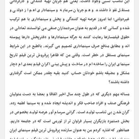
این تناسب نسبی وجود داشت. یعنی هم جریان تهیه کنندگی و کارگردانی
مستقل نفوذ داشتند و هم جریان سرمایه و سینماداری اعم از دولتی و
غیردولتی؛ اما امروز عرصه تهیه کنندگی و پخش و سینماداری با هم ترکیب
شده و کسانی که در قدیم به عنوان سردمداران صنفی می توانستند تعادلی در
حقوق فیلمسازها رعایت کنند به جرگه سینمادارها و دفترپخش دارها پیوسته
اند و مطابق منافع صرف سینماداری تصمیم می گیرند، بالطبع در این شرایط
سینمای مستقل در خطر است. وقتی من که ظاهرا پرفروش ترین فیلم تاریخ
سینمای ایران را ساخته ام در ساخت و پیش بینی اکران فیلم بعدی ام دچار
مشکل و مضیقه باشم خودتان حساب کنید بقیه چقدر ممکن است گرفتاری
داشته باشند؟
مساله مهم دیگری که در طول چند سال اخیر اتفاقا و بعضا به دست متولیان
فرهنگی صنف و افراد صاحب فکر و اندیشه ایجاد شده و به سینما لطمه زده،
گران شدن بی تناسب تولید است. گرانی سرسام آور عرصه تولید بخصوص در
بخش دستمزد بازیگران بسیار فراوان تر از تورمی است که در جامعه داریم.
همانطور که اشاره کردم من به عنوان سازنده پرفروش ترین فیلم سینمای ایران