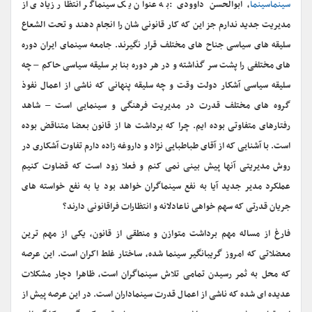
سینماسینما
، ابوالحسن داوودی :
به عنوان یک سینماگر انتظار زیادی از
مدیریت جدید ندارم جز این که کار قانونی شان را انجام دهند و تحت الشعاع
سلیقه های سیاسی جناح های مختلف قرار نگیرند. جامعه سینمای ایران دوره
های مختلفی را پشت سر گذاشته و در هر دوره بنا بر سلیقه سیاسی حاکم – چه
سلیقه سیاسی آشکار دولت وقت و چه سلیقه پنهانی که ناشی از اعمال نفوذ
گروه های مختلف قدرت در مدیریت فرهنگی و سینمایی است – شاهد
رفتارهای متفاوتی بوده ایم. چرا که برداشت ها از قانون بعضا متناقض بوده
است. با آشنایی که از آقای طباطبایی نژاد و داروغه زاده دارم تفاوت آشکاری در
روش مدیریتی آنها پیش بینی نمی کنم و فعلا زود است که قضاوت کنیم
عملکرد مدیر جدید آیا به نفع سینماگران خواهد بود یا به نفع خواسته های
جریان قدرتی که سهم خواهی ناعادلانه و انتظارات فراقانونی دارند؟
فارغ از مساله مهم برداشت متوازن و منطقی از قانون، یکی از مهم ترین
معضلاتی که امروز گریبانگیر سینما شده، ساختار غلط اکران است. این عرصه
که محل به ثمر رسیدن تمامی تلاش سینماگران است، ظاهرا دچار مشکلات
عدیده ای شده که ناشی از اعمال قدرت سینماداران است. در این عرصه پیش از