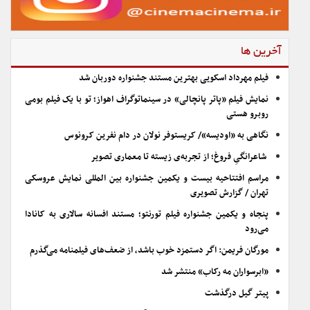
آخرین ها
فیلم مهرداد اسکویی بهترین مستند جشنواره دوربان شد
نمایش فیلم «پاتر پانچالی» در سینماتوگراف اهواز؛ تو با یک فیلم بومی
روبرو هستی
نگاهی به «اودیسه»/ کریستوفر نولان در دام نفرین کرونوس
شاعرانگیِ فروغ؛ از تجربه‌ی زیسته تا معماری تصویر
مراسم افتتاحیه بیست و یکمین جشنواره بین المللی نمایش عروسکی
تهران / گزارش تصویری
پنجاه و یکمین جشنواره فیلم تورنتو؛ مستند افسانه سالاری به کانادا
می‌رود
مورگان فریمن: اگر دستمزد خوب باشد، از ضعف‌های فیلمنامه می‌گذرم
«ابرسواران مه رکاب» منتشر شد
پیتر گیل درگذشت