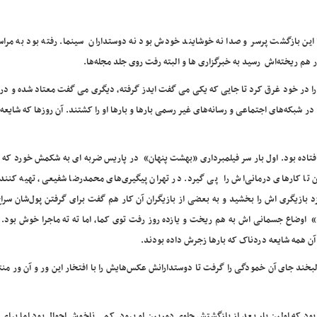
ما این بازگشت پرسر و صدا نه خوشایند خودش بود نه دوستداران سینما. رفته بود به مراس
هم ریخته‌اش رسید به خبرگزاری ها و البته رفت روی جلد مجله‌ها.
 را در خود غرق کرد تا جایی که یکی می گفت ایدز گرفته، دیگری می گفت معتاد شده و در
 شبکه‌های اجتماعی و رسانه‌های غیر رسمی بارها و بارها او را کشتند. آن روزها که شایعه ه
ی افتاده بود. اول بار سر فیلمبرداری «بهشت پنهان» در پاریس ضربه ای به شکمش خورد ک
ن تا کارهای درمانی‌اش را پی گیرد. در تهران پیگیری‌های محمدرضا شفیعی، تهیه کننده
رش کرد تا جایی که ۲۰ میلیون از دستمزد بازیگری اش را بخشید و به بعضی از بازیگران آن کار هم گفت برای گرفتن پول‌شا
د» اوضاع جسمانی اش به هم ریخت و یازده روز رفت توی کما، اما ته ته ماجرا خوش بود.
همه شایعه دردناک که بارها زجرش داده بودند.
بخند جای آن خمودگی را گرفت تا دوستدارانش عکس‌هایش را با افتخار این ور و آن ور من
بود که اولین بار بعد از بازگشتش جلوی دوربین او برود. کمی ناخوش احوال بود اما برای 