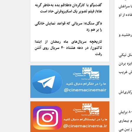
گفت‌وگو با کارگردان «طلاقم بده به خاطر گربه
ها سراغش
ها»/ فیلم تصویر یک اسکیزوفرنی حاد است
ده از او
«گل سنگ»؛ سریالی که قواعد نمایش خانگی
را بر هم زد
درخشید و
تاریخچه سریال‌های ماه رمضان از ابتدا
تاکنون/ در دهه هشتاد ۴۰ سریال روی آنتن
رفت
ثل نیکی
از ۷ سال، نامزد شدن و بعد جایزه بردن
یش غریب
رکاری‌اش
شاید «دست های آلوده» آخرین نقش دوست داشتنی‌اش در سینما بود و آخرین سال دهه طلایی ۷۰ با نقش‌آفرینی ماندگارش در سریال «مسافر» گذشت .دهه ۸۰ برایش
کم کم بیماری
ز بین می