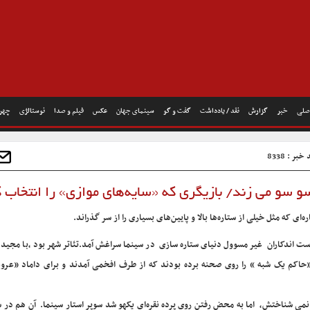
صلی
خبر
گزارش
نقد / یادداشت
گفت و گو
سینمای جهان
عکس
فیلم و صدا
نوستالژی
چهره
بر : 8338
و سو می زند/ بازیگری که «سایه‌های موازی» را انتخاب 
ای که مثل خیلی از ستاره‌ها بالا و پایین‌های بسیاری را از سر گذراند.
ست اندکاران غیر مسوول دنیای ستاره سازی در سینما سراغش آمد.تئاتر شهر بود ،با مجید
ر«حاکم یک شبه » را روی صحنه برده بودند که از طرف افخمی آمدند و برای داماد «عروس
نمی شناختش، اما به محض رفتن روی پرده نقره‌ای یکهو شد سوپر استار سینما. آن هم در 