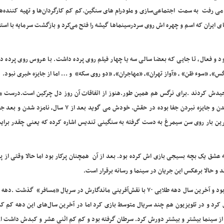
م می رفت به سمت اجتماعی‌سازی و ملودرام های سنگین.کم کم کارگردان‌ها و تهیه کننده‌
 ایران که اسم و چهره اش روی سردرسینماها گیشه را فتح می‌کرد و بازگشت سرمایه با استفا
ود و فعال، تا جایی که بعضا سالی سه یا چهار فیلم روی پرده داشت. با عروس روی پرده 
»، «سوء ظن» ، «آواز تهران»، «مهاجران»، «دو روی سکه» و … اما از جایزه خبری نبود.
دش کردند .برای نرگس هم همین طور.هنوز از اتفاقات آن روز دل چرکین است.درست م
کریمی زوج هنری‌اش در «عروس» فکر می کند سال ها کاندیدا شدن و جایزه نبردن جفا بوده در حقش. خودش می گوید بعد 
خرین بار روی سن سیمرغ به دست گرفته به سنگینی تندیس اشاره کرده که یعنی چقدر برا
 به عشق یک بچه بسیجی بازی اش کرده بود. بعد از آن همچنان پرکار بود اما حالا وقتی از پ
 و حالا برعکس این جریان در سینما و رسانه برقرار است.
و خوب پیش نرفت.از ۸۰ تا ۸۹ کلا در ۶ فیلم بازی کرد و در تلویزیون هم چند سریال متوسط بازی کرد اما در آخرین سال‌های این دهه 
 و از سینما بیشتر و بیشتر دورش کرد. سرطان گرفته بود و کم کم اثنی عشر و کبدش داشت ا