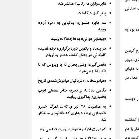
«ابرسواران مه رکاب» منتشر شد
 استانی
پیتر گیل درگذشت
سه جایزه جشنواره ایتالیایی به «مرد آرام»
رسید
ه بود به
«بیضایی‌خوانی» به «اژدهاک» رسید
در پنجاه و یکمین دوره برگزاری؛ فیلم قصیده
وج گرفتن
گلمکانی در بخش کشف جشنواره تورنتو
ای امروز
«نفس‌گیر»؛ وقتی بحران نه با ویروس که با
به دنیای
انکار آغاز می‌شود
همه، در
«فراموشخانه»؛ قربانیان فراموش‌شده‌ی تاریخ
نگاهی نقادانه بر تجربه تئاتر تعاملی ایوب
بختیاری/ پداگوژی روایت
قدر دوست
به مناسبت ۲۸ تیری که سالمرگ خسرو
شکیبایی بود/ دیداری که خاطره‌ای ماندگار
شد
ا گذاشته
ر را هم
کمدی «مادرکیو» دوباره روی صحنه می‌رود
جا کرده بود