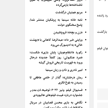
«روز افشاگری»؛ وقتی اسپیلبرگ به سوی
ناشناخته‌ها بازمی‌گردد
مریم همتیان درگذشت
د راننده
نامه خانه سینما به پزشکیان منتشر شد/
پاسخ سخنگوی دولت
 بازگشت
«زن و بچه»؛ فروپاشیدن
ورایتی خبر داد؛ عبدالرضا کاهانی با «بهشت
خالی» به ادینبورگ می‌رود
وان فیلم
رکورد «انتقام‌جویان: پایان بازی» شکست؛
«مرد عنکبوتی: روز کاملاً جدید» درحال
ورود به فهرست تاریخی فروش گیشه
امیر نادری و ذات و زبان سینما
رمان «رخشان»؛ گُذار از خامیِ عاطفی تا
رسیدن به بلوغ فکری
فستیوال فیلم ونیز ۲۰۲۶؛ توضیحات مدیر
جشنواره درباره غیبت فیلم‌های هالیوودی
نگاهی به بازی محسن قصابیان در سریال
«کلاغ»/ استراتژی مکث و سکوت