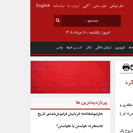
نظرخواهی
نظرسنجی
آگهی
درباره ما
مرامنامه
English
امروز: یکشنبه , ۱۸ مرداد ۱۴۰۵
 ها
تلویزیون
نمایش خانگی
تئاتر
کسب و کارها
پلاس
کرد
پربازدیدترین ها
 مظفری و
» او را
«فراموشخانه»؛ قربانیان فراموش‌شده‌ی تاریخ
«استخر»؛ خواستن یا نخواستن؟
شروع یک