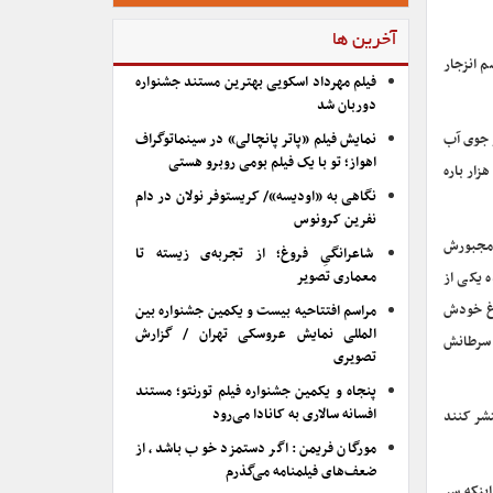
آخرین ها
م انزجار
فیلم مهرداد اسکویی بهترین مستند جشنواره
دوربان شد
 جوی آب
نمایش فیلم «پاتر پانچالی» در سینماتوگراف
اهواز؛ تو با یک فیلم بومی روبرو هستی
زار باره
نگاهی به «اودیسه»/ کریستوفر نولان در دام
نفرین کرونوس
ه مجبورش
شاعرانگیِ فروغ؛ از تجربه‌ی زیسته تا
معماری تصویر
 یکی از
ن سراغ خودش
مراسم افتتاحیه بیست و یکمین جشنواره بین
المللی نمایش عروسکی تهران / گزارش
 سرطانش
تصویری
پنجاه و یکمین جشنواره فیلم تورنتو؛ مستند
افسانه سالاری به کانادا می‌رود
تشر کنند
مورگان فریمن: اگر دستمزد خوب باشد، از
ضعف‌های فیلمنامه می‌گذرم
اینکه سر