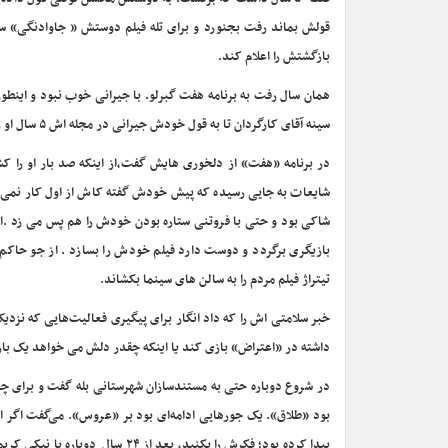
قولش بماند رفت بجنورد و برای تله فیلم دوستش « جاوادنگی» سخ
بازگشتش را اعلام کند.
همان سال رفت به برنامه هفت گبرلو. با جیرانی خوب نبود و اینط
سینه آقای کارگردان تا به قول خودش جیرانی در مجله اش ۵ سال او را بایکوت کند و چیزی از ستاره آن روزهای سینما ننویسد.
در برنامه «هفت» از دلخوری هایش گفت،از اینکه صد بار او را کشت
شایعات به جایی رسیده که پیش خودش گفته کاش از اول کار نمی کرد
شاکی بود و حتی با فروتنی ستاره بودن خودش را هم پس می زد .ا ز
بازیگری برگردد و دوست دارد فیلم خودش را بسازد . از جو حاکم 
تیتراژ فیلم مردم را به سالن های سینما بکشاند.
خبر سلامتی اش را که داد انگار برای پیگیری فعالیت‌هایی که نزد
داشته در «اعتراض» بازی کند یا اینکه چقدر دلش می خواهد یک با
در شروع دوباره حتی به مستندسازان شهرستانی بله گفت و برای چا
بود «طلاق». یک جورهایی ادامه‌ای بود بر «عروس». می‌گفت اگر 
پیدا کرده بود؛ فکرش را بکنید، بع