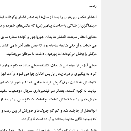
رفت.
انتشار عکس‌، پورعرب را بعد از سال‌ها به صدر اخبار برگرداند ا
سینماگران از هتاکی به ساحت پیامبر (ص) که عکس‌های خموده و در 
مطابق انتظار سرعت انتشار شایعات جورواجور و گزنده ستاره سابق
می خواید و آن یکی شایعه ساخته بود که نفس های آخر را می کشد . در
مرگش را پخش می‌کردند اما پورعرب داشت با سرطان می‌جنگید.
خیلی قبل‌تر از تمام این شایعات کشنده خیلی ساده به دام بیمار
کرد به پیگیری و درمان.در پاریس امکان جراحی نبود و آمد تهرا
کارهایش به شدت نمک‌گی
بیایند نه تهیه کننده. بعدتر سر فیلمبرداری سریال «وضعیت سفی
خوش خیم بود و شکستش داشت . چه شکست دلچسبی بود، بعد از آن 
ابوالفضل از جا بلند شد و کم کم چروک‌های صورتش از بین رفت و ل
که ببینید آقای ستاره ایستاده و آماده است تا برگردد.
فقط ۵۰ سال داشت که برگشت. به دوستش محسن توکلی قول داده 