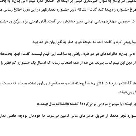
اعیلی در پاسخ به سوال خبرنگاری مبنی بر اینکه آیا احتمال دارد فیلم «بی بدن» به بخ
رغ جشنواره راه پیدا کند گفت: انشالله دبیر جشنواره بعدازظهر در این مورد اطلاع رسانی می
در خصوص عملکرد مجتبی امینی دبیر جشنواره نیز گفت: آقای امینی برای برگزاری جشنوا
یش‌بینی کرد و گفت: انشالله نتیجه دو بر صفر به نفع ایران خواهد بود.
 «بی بدن» خانواده‌های هر دو طرف راضی به ساخت این فیلم نیستند گفت: اینها بحث‌ها
 دین این فیلم لذت ببرند. من هم از همه اصحاب رسانه که امسال یک جشنواره کم نظیر را 
ا گذاشتیم تقریبا در اکثر موارد فروخته شده و به سانس‌های فوق‌العاده رسیده که نسبت ب
ش می‌شوند.
ر اینکه آیا سیمرغ مردمی برمی‌گردد؟ گفت: «انشاالله سال آینده.»
اره فجر عمدتا از طریق حامی‌های مالی تامین می‌شود. ما خودمان بودجه خاصی نداری