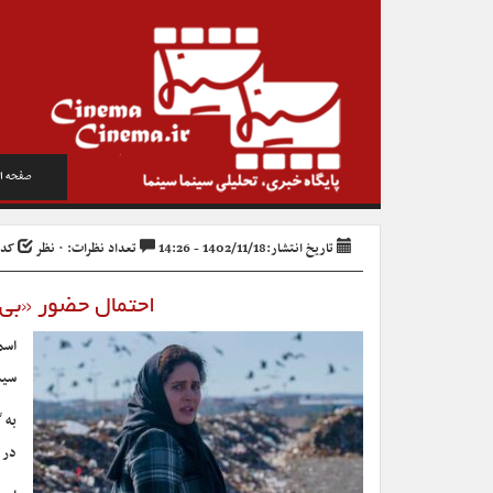
صفحه ا
تاریخ انتشار:1402/11/18 - 14:26
تعداد نظرات: ۰ نظر
کد خبر
احتمال حضور «بی
اسم
سیم
به 
در 