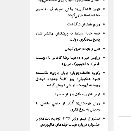
کمدی «مادرکیو» دوباره روی صحنه می‌رود
«روز افشاگری»؛ وقتی اسپیلبرگ به سوی
ناشناخته‌ها بازمی‌گردد
مریم همتیان درگذشت
نامه خانه سینما به پزشکیان منتشر شد/
پاسخ سخنگوی دولت
«زن و بچه»؛ فروپاشیدن
ورایتی خبر داد؛ عبدالرضا کاهانی با «بهشت
خالی» به ادینبورگ می‌رود
رکورد «انتقام‌جویان: پایان بازی» شکست؛
«مرد عنکبوتی: روز کاملاً جدید» درحال
ورود به فهرست تاریخی فروش گیشه
امیر نادری و ذات و زبان سینما
رمان «رخشان»؛ گُذار از خامیِ عاطفی تا
رسیدن به بلوغ فکری
فستیوال فیلم ونیز ۲۰۲۶؛ توضیحات مدیر
جشنواره درباره غیبت فیلم‌های هالیوودی