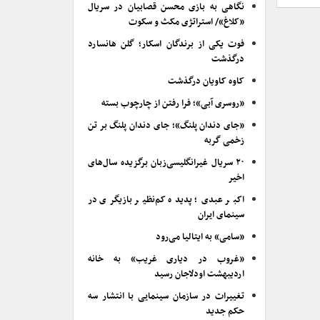
نگاهی به بازی محسن قصابیان در سریال
«کلاغ»/ استراتژی مکث و سکوت
فوت یکی از برندگان اسکار؛ گلن هانسارد
درگذشت
کاوه کاویان درگذشت
«روسری آبی»؛ فرا رفتن از چارچوب بسته
«جای دندان پلنگ»؛ جای دندان پلنگ بر تن
زخمی گربه
۲۰ سریال غیرانگلیسی‌زبان برگزیده سال‌های
اخیر
اکبر عبدی؛ پدیده کم‌نظیر بازیگری در
سینمای ایران
«سامی» به ایتالیا می‌رود
«غروب در دیاری غریب» به خانه
اردیبهشت اودلاجان رسید
تغییرات در سازمان سینمایی با انتشار سه
حکم جدید