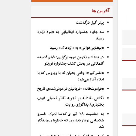
آخرین ها
پیتر گیل درگذشت
سه جایزه جشنواره ایتالیایی به «مرد آرام»
رسید
«بیضایی‌خوانی» به «اژدهاک» رسید
در پنجاه و یکمین دوره برگزاری؛ فیلم قصیده
گلمکانی در بخش کشف جشنواره تورنتو
«نفس‌گیر»؛ وقتی بحران نه با ویروس که با
انکار آغاز می‌شود
«فراموشخانه»؛ قربانیان فراموش‌شده‌ی تاریخ
نگاهی نقادانه بر تجربه تئاتر تعاملی ایوب
بختیاری/ پداگوژی روایت
به مناسبت ۲۸ تیری که سالمرگ خسرو
شکیبایی بود/ دیداری که خاطره‌ای ماندگار
شد