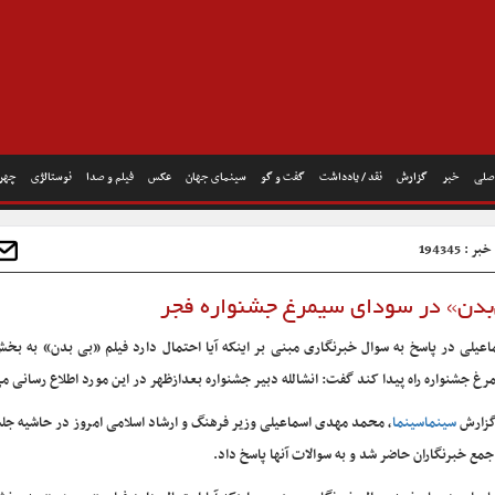
صلی
خبر
گزارش
نقد / یادداشت
گفت و گو
سینمای جهان
عکس
فیلم و صدا
نوستالژی
چهره
 : 194345
‌بدن» در سودای سیمرغ جشنواره فجر
اعیلی در پاسخ به سوال خبرنگاری مبنی بر اینکه آیا احتمال دارد فیلم «بی بدن» به بخ
رغ جشنواره راه پیدا کند گفت: انشالله دبیر جشنواره بعدازظهر در این مورد اطلاع رسانی می
گزارش
سینماسینما
، محمد مهدی اسماعیلی وزیر فرهنگ و ارشاد اسلامی امروز در حاشیه جل
جمع خبرنگاران حاضر شد و به سوالات آنها پاسخ داد.