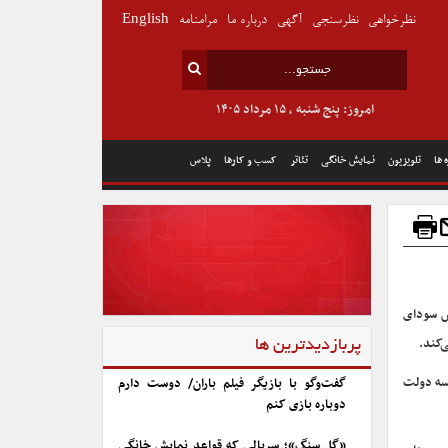
نظرخواهی
نظرسنجی
آگهی
درباره ما
مرامنامه
English
امروز: پنج شنبه , ۱۵ مرداد ۱۴۰۵
 ها
تلویزیون
نمایش خانگی
تئاتر
کسب و کارها
پلاس
ش سودای
‌کند.
پربازدیدترین ها
سه دولت
گفت‌وگو با بازیگر فیلم باران/ دوست دارم
دوباره بازی کنم
«گل سنگ»؛ سریالی که قواعد نمایش خانگی