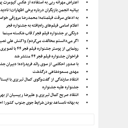
اعتراض مهرانه ربی به استفاده از عکسِ کیومرث پ
بیانیه انجمن بازیگران درباره برخی اظهارات؛ نادی
به ادعای سرقت فیلمنامه؛ محمدرضا مروزقی خواست
اعلام اسامی فیلم‌های راه‌یافته به جشنواره فجر
درنگی بر جشنواره فیلم فجر/ قاب شکسته سینما
اگر می‌دانستم مخالفت می‌کردم/ واکنش علی نصیری
رونمایی از پوستر جشنواره فیلم فجر ۴۴ با تصویری از «شیر سنگی»
فراخوان جشنواره فیلم فجر ۴۴ منتشر شد
با صدور احکامی از سوی رائد فریدزاده؛ دبیران جش
مهدی مسعودشاهی درگذشت
انتقاد سازندگی از گفت‌وگوی کمال تبریزی با ایسن
جشنواره علیه جشنواره
انتقاد صریح کمال تبریزی و علیرضا رییسیان از بهرا
به بهانه نامساعد بودن شرایط جوی جنوب کشور؛ اختتامیه تجلی اراده م