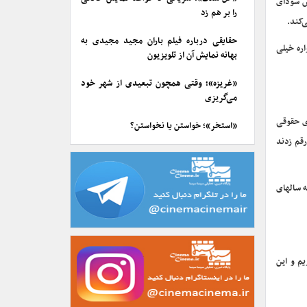
ش سودای
را بر هم زد
‌کند.
حقایقی درباره فیلم باران مجید مجیدی به
ره خیلی
بهانه نمایش آن از تلویزیون
«غریزه»؛ وقتی همچون تبعیدی از شهر خود
می‌گریزی
ی حقوقی
«استخر»؛ خواستن یا نخواستن؟
رقم زدند
ه سالهای
م و این