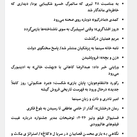
به مناسبت ۲۸ تیری که سالمرگ خسرو شکیبایی بود/ دیداری که
خاطره‌ای ماندگار شد
کمدی «مادرکیو» دوباره روی صحنه می‌رود
«روز افشاگری»؛ وقتی اسپیلبرگ به سوی ناشناخته‌ها بازمی‌گردد
مریم همتیان درگذشت
نامه خانه سینما به پزشکیان منتشر شد/ پاسخ سخنگوی دولت
«زن و بچه»؛ فروپاشیدن
ورایتی خبر داد؛ عبدالرضا کاهانی با «بهشت خالی» به ادینبورگ
می‌رود
رکورد «انتقام‌جویان: پایان بازی» شکست؛ «مرد عنکبوتی: روز کاملاً
جدید» درحال ورود به فهرست تاریخی فروش گیشه
امیر نادری و ذات و زبان سینما
رمان «رخشان»؛ گُذار از خامیِ عاطفی تا رسیدن به بلوغ فکری
فستیوال فیلم ونیز ۲۰۲۶؛ توضیحات مدیر جشنواره درباره غیبت
فیلم‌های هالیوودی
نگاهی به بازی محسن قصابیان در سریال «کلاغ»/ استراتژی مکث و