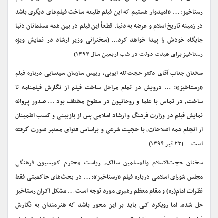
رستاخیز: … «امیدوار هستیم که این فیلم طلیعه ساخت فیلم‌های دیگری باشد
در زمینه تاریخ اسلام و عرضه به دنیا. قطعاً این فیلم در بین همه مسلمانان دنیا
جایگاه خودش را پیدا خواهد کرد… (سخنرانی وزیر ارشاد در نمایش ویژه
رستاخیز برای هیئت دولت در شب اربعین سال ۱۳۹۲)
سخنان جناب آقای دکتر حجت‌الله ایوبی، رییس سازمان سینمایی درباره فیلم
«رستاخیز»: … درویش در تمام مراحل ساخت فیلم از نگارش فیلمنامه تا
ساخت، در تماس با علما و روحانیون در سطوح مختلف بود … صدور پروانه
نمایش فیلم در وزارت فرهنگ و ارشاد اسلامی پس از بازبینی و کسب اطمینان
از انجام همه اصلاحات، با حجیت شرعی و براساس فتوای معتبر صورت گرفته
است… (۲۳ تیر ۱۳۹۴)
سخنان حجت‌الاسلام والمسلمین سالک، ریاست محترم کمیسیون فرهنگی
مجلس شورای اسلامی درباره فیلم «رستاخیز»: … در بحث‌های حاکمیتی فقط
نظرات امام(ره) و مقام معظم رهبری مورد توجه است … مشکل اکران رستاخیز
حل شده، اما رویکرد کلی باید بر این محور باشد که هنرمندان به نگارش