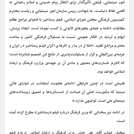
امور سینمایی، فیلمی تأثیرگذار برای انتقال پیام حسینی و اسلام رحمانی به
اقصی نقاط دنیاست. به شهادت رییس سازمان امور سینمایی و ریاست محترم
کمیسیون فرهنگی مجلس شورای اسلامی، فیلم رستاخیز با فتاوای مراجع عظام
مطابقت داشته و همه‌ی مجوزهای قانونی را کسب نموده است. ایجاد پرسش،
ابهام و تردید در افکار عمومی نسبت به مسئولان فرهنگی کشور و ساحت
محترم مراجع تقلید، اختلال در ساز و کارهای اکران فیلم رستاخیز در ایران و
عرصه‌ی بین‌المللی و فرار از مسئولیت‌پذیری، از نتایج این تصمیم شتابزده است؛
که لاجرم خسارت‌های معنوی و مادی آن بر عهده‌ی وزارت فرهنگ و ارشاد
اسلامی خواهد بود.
طبیعی است در چنین شرایطی ادامه‌ی عضویت اینجانب در شوارای عالی
سینما که مأموریت اصلی آن صیانت از دست‌آوردها و تعمیق زیرساخت‌های
سینمای ملی است، توجیهی ندارد.»
در ادامه نیز سخنانی که وزیر فرهنگ درباره فیلم «رستاخیز» مطرح کرده آمده
است:
سخنان جناب آقای علی جنتی وزیر فرهنگ و ارشاد اسلامی درباره فیلم