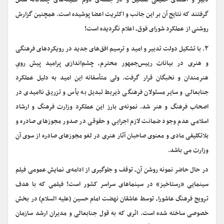
دبیر و اعضای حقیقی تشکیل و در جلسه‌ی دوم کمیته‌های چندگانه شکل
گرفتند که نتایج آن بر این جانب و اکثریت اعضا پوشیده است. همچنین گزارش
روشنی از عملکرد شورای فوق، اعلام نگردیده است!
۲
. با تشکیل دولت تدبیر و امید و ترسیم افق‌های جدید در رویکردهای فرهنگی
و هنری در بیانات رییس‌جمهور محترم، چشم‌اندازی پرامید پیش رویِ
هنرمندان و نخبگان قرار گرفت. ولی متأسفانه این امید به دلیل عملکرد
جنابعالی و سایر مسئولان فرهنگی ذیربط تبدیل به یأس و تزریق ناامیدی در
اصحاب فرهنگ و هنر شد. نمونه‌ی بارز این عملکرد وزارت فرهنگ و ارشاد
اسلامی عدم وجود ضمانت لازم اجرایی و حقوقی در صدور مجوزهای صادره و
بلاتکلیفی مادی و معنوی صاحبان آثار هنری در لغو مجوزهای صادره از سوی آن
وزارت می باشد.
در حال حاضر نمونه روشن آن، توقف و جلوگیری از ادامه‌ی نمایش عمومی فیلم
سینمایی «رستاخیز» در سینماهای سراسر کشور است! فیلمی که با هدف
ترویج فرهنگ عاشورا، توسط عاشقان نهضت امام حسین (علیه السلام) در بخش
خصوصی ساخته شده است. اثری که به قول جنابعالی و مدیران ارشد سازمان