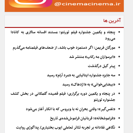
آخرین ها
پنجاه و یکمین جشنواره فیلم تورنتو؛ مستند افسانه سالاری به کانادا
می‌رود
مورگان فریمن: اگر دستمزد خوب باشد، از ضعف‌های فیلمنامه می‌گذرم
«ابرسواران مه رکاب» منتشر شد
پیتر گیل درگذشت
سه جایزه جشنواره ایتالیایی به «مرد آرام» رسید
«بیضایی‌خوانی» به «اژدهاک» رسید
در پنجاه و یکمین دوره برگزاری؛ فیلم قصیده گلمکانی در بخش کشف
جشنواره تورنتو
«نفس‌گیر»؛ وقتی بحران نه با ویروس که با انکار آغاز می‌شود
«فراموشخانه»؛ قربانیان فراموش‌شده‌ی تاریخ
نگاهی نقادانه بر تجربه تئاتر تعاملی ایوب بختیاری/ پداگوژی روایت