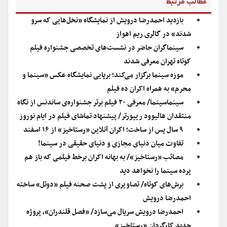
مطالب مرتبط
بازدید احمدرضا درویش از نمایشگاه «نخل‌هایی که سرو
شدند» در گالری ریم اهواز
سینماگران حاضر در نشست‌های تخصصی جشنواره فیلم
کوتاه تهران معرفی شدند
موزه سینما برگزار می‌کند؛ برپایی نمایشگاه عکس «سینما و
محرم» به همراه اکران ده فیلم
سینماسینما/ معرفی ۲۰ فیلم برتر جشنواره‌ی ساندنس از نگاه
منتقدان هالیوود ریپورتر/ پیشنهاد تماشای فیلم در ایام نوروز
۹ سال پس از ساخت؛ اکران آنلاین «رستاخیز» از ۱۶ اسفند
تفاوت میان دنیای مجازی و دنیای حقیقی در سینما!
مصائب «رستاخیز»/ به بهانه اکران برخط فیلمی که باز هم
پرده سینما را نخواهد دید
برش‌های کوتاه/ تصاویری از پشت صحنه فیلم «دوئل» ساخته
احمدرضا درویش
احمدرضا درویش سریال می‌سازد/ «فصل قلندران»، پروژه
جدید کارگردان «رستاخیز»