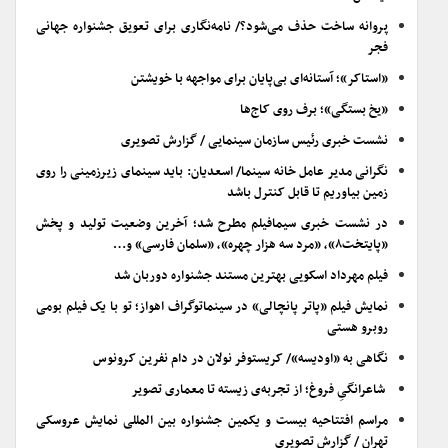
پروانه ساخت حذف می‌شود؟/ نامه‌نگاری برای تعویق جشنواره جهانی
فجر
«استاکر»؛ آستانه‌ای بی‌پایان برای مواجهه با خویشتن
«یخ بستگی»؛ برف روی کاج‌ها
نشست خبری رئیس سازمان سینمایی / گزارش تصویری
نگرانی مدیر عامل خانه سینما/ اسعدیان: باید سینمای زیرزمینی را روی
زمین بیاوریم تا قابل کنترل باشد
در نشست خبری سیمافیلم مطرح شد؛ آخرین وضعیت تولید و پخش
«پایتخت۸»، «مرد سه هزار چهره»، «سلمان فارسی» و…
فیلم مهرداد اسکویی بهترین مستند جشنواره دوربان شد
نمایش فیلم «پاتر پانچالی» در سینماتوگراف اهواز؛ تو با یک فیلم بومی
روبرو هستی
نگاهی به «اودیسه»/ کریستوفر نولان در دام نفرین کرونوس
شاعرانگیِ فروغ؛ از تجربه‌ی زیسته تا معماری تصویر
مراسم افتتاحیه بیست و یکمین جشنواره بین المللی نمایش عروسکی
تهران / گزارش تصویری