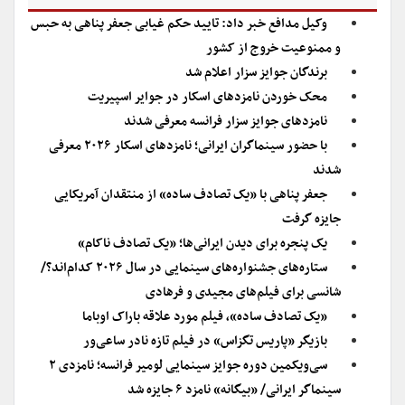
وکیل مدافع خبر داد: تایید حکم غیابی جعفر پناهی به حبس
و ممنوعیت خروج از کشور
برندگان جوایز سزار اعلام شد
محک خوردن نامزدهای اسکار در جوایر اسپیریت
نامزدهای جوایز سزار فرانسه معرفی شدند
با حضور سینماگران ایرانی؛ نامزدهای اسکار ۲۰۲۶ معرفی
شدند
جعفر پناهی با «یک تصادف ساده» از منتقدان آمریکایی
جایزه گرفت
یک پنجره برای دیدن ایرانی‌ها؛ «یک تصادف ناکام»
ستاره‌های جشنواره‌‌های سینمایی در سال ۲۰۲۶ کدام‌اند؟/
شانسی برای فیلم‌های مجیدی و فرهادی
«یک تصادف ساده»، فیلم مورد علاقه باراک اوباما
بازیگر «پاریس تگزاس» در فیلم تازه نادر ساعی‌ور
سی‌ویکمین دوره جوایز سینمایی لومیر فرانسه؛ نامزدی ۲
سینماگر ایرانی/ «بیگانه» نامزد ۶ جایزه شد