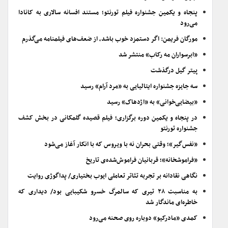
پنجاه و یکمین جشنواره فیلم تورنتو؛ مستند افسانه سالاری به کانادا
می‌رود
مورگان فریمن: اگر دستمزد خوب باشد، از ضعف‌های فیلمنامه می‌گذرم
«ابرسواران مه رکاب» منتشر شد
پیتر گیل درگذشت
سه جایزه جشنواره ایتالیایی به «مرد آرام» رسید
«بیضایی‌خوانی» به «اژدهاک» رسید
در پنجاه و یکمین دوره برگزاری؛ فیلم قصیده گلمکانی در بخش کشف
جشنواره تورنتو
«نفس‌گیر»؛ وقتی بحران نه با ویروس که با انکار آغاز می‌شود
«فراموشخانه»؛ قربانیان فراموش‌شده‌ی تاریخ
نگاهی نقادانه بر تجربه تئاتر تعاملی ایوب بختیاری/ پداگوژی روایت
به مناسبت ۲۸ تیری که سالمرگ خسرو شکیبایی بود/ دیداری که
خاطره‌ای ماندگار شد
کمدی «مادرکیو» دوباره روی صحنه می‌رود