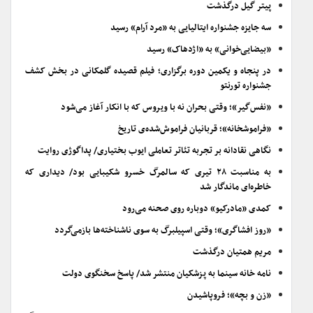
پیتر گیل درگذشت
سه جایزه جشنواره ایتالیایی به «مرد آرام» رسید
«بیضایی‌خوانی» به «اژدهاک» رسید
در پنجاه و یکمین دوره برگزاری؛ فیلم قصیده گلمکانی در بخش کشف
جشنواره تورنتو
«نفس‌گیر»؛ وقتی بحران نه با ویروس که با انکار آغاز می‌شود
«فراموشخانه»؛ قربانیان فراموش‌شده‌ی تاریخ
نگاهی نقادانه بر تجربه تئاتر تعاملی ایوب بختیاری/ پداگوژی روایت
به مناسبت ۲۸ تیری که سالمرگ خسرو شکیبایی بود/ دیداری که
خاطره‌ای ماندگار شد
کمدی «مادرکیو» دوباره روی صحنه می‌رود
«روز افشاگری»؛ وقتی اسپیلبرگ به سوی ناشناخته‌ها بازمی‌گردد
مریم همتیان درگذشت
نامه خانه سینما به پزشکیان منتشر شد/ پاسخ سخنگوی دولت
«زن و بچه»؛ فروپاشیدن