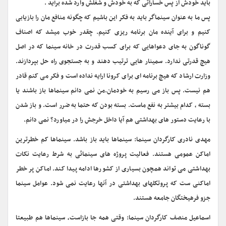
باید خودش از پس خساراتی که به خودش و شغلش وارد شده برآید .
پس ما به عنوان سینماگر باید به فکر این باشیم که چگونه منافع مان را بازیابی
کنیم و برای آینده مان برنامه ریزی کنیم. چقدر خوب میشد که اصناف
گوناگون به جای دعواهایی که برای کسب قدرت در خانه سینما که در اصل
هیچ قدرتی ندارد. سمینار هایی ترتیب دهند و به جستجوی راه حل بپردازند.
وزارت ارشاد که هیچ برنامه ای برای کرونا ارایه نداده است و فکر می کنم قادر
هم نیست. پس باز می رسیم به خودمان.من نمی دانم سینماها باز باشند یا
بسته ، کدام بیشتر به نفع ماست. بسته بودن که حتما به ضرر است. و باز شدن
با رعایت دستور های بهداشتی هم آیا داخل خرجش را در میاورد؟ نمی دانم.
مهدی نادری کارگردان سینما: سینماها باید باز باشد. سینماها کم خطرترین
اماکن عمومی هستند. فعالیت پروژه های سینمائی به شرط رعایت نکات
بهداشتی می تواند همچون بسیاری از کشورها ادامه پیدا کند. اماکن پر خطر
اماکنی ست که پروتکلهای بهداشتی در آنها رعایت نمی شود. عوامل سینما
جزو فرهیختگان جامعه هستند.
اسماعیل منصف کارگردان سینما: وقتی همه جا بازاست، سینماها هم طبیعتا