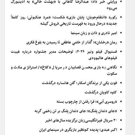
ورایتی خبر داد؛ عبدالرضا کاهانی با «بهشت خالی» به ادینبورگ
می‌رود
رکورد «انتقام‌جویان: پایان بازی» شکست؛ «مرد عنکبوتی: روز کاملاً
جدید» درحال ورود به فهرست تاریخی فروش گیشه
امیر نادری و ذات و زبان سینما
رمان «رخشان»؛ گُذار از خامیِ عاطفی تا رسیدن به بلوغ فکری
فستیوال فیلم ونیز ۲۰۲۶؛ توضیحات مدیر جشنواره درباره غیبت
فیلم‌های هالیوودی
نگاهی به بازی محسن قصابیان در سریال «کلاغ»/ استراتژی مکث و
سکوت
فوت یکی از برندگان اسکار؛ گلن هانسارد درگذشت
کاوه کاویان درگذشت
«روسری آبی»؛ فرا رفتن از چارچوب بسته
«جای دندان پلنگ»؛ جای دندان پلنگ بر تن زخمی گربه
۲۰ سریال غیرانگلیسی‌زبان برگزیده سال‌های اخیر
اکبر عبدی؛ پدیده کم‌نظیر بازیگری در سینمای ایران