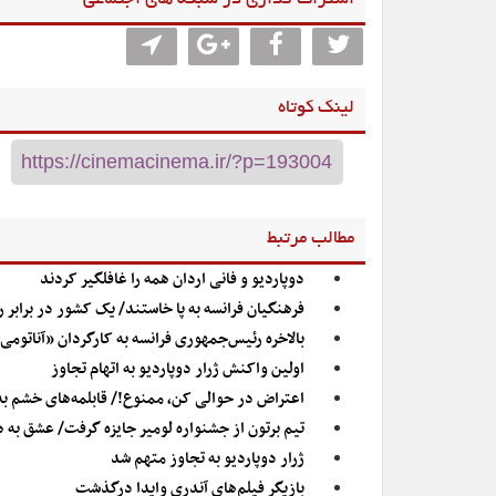
اشتراگ گذاری در شبکه های اجتماعی
لینک کوتاه
مطالب مرتبط
دوپاردیو و فانی اردان همه را غافلگیر کردند
فرهنگیان فرانسه به پا خاستند/ یک کشور در برابر 
بالاخره رئیس‌جمهوری فرانسه به کارگردان «آناتو
اولین واکنش ژرار دوپاردیو به اتهام تجاوز
اعتراض در حوالی کن، ممنوع!/ قابلمه‌های خشم به
تیم برتون از جشنواره لومیر جایزه گرفت/ عشق به ه
ژرار دوپاردیو به تجاوز متهم شد
بازیگر فیلم‌های آندری وایدا درگذشت