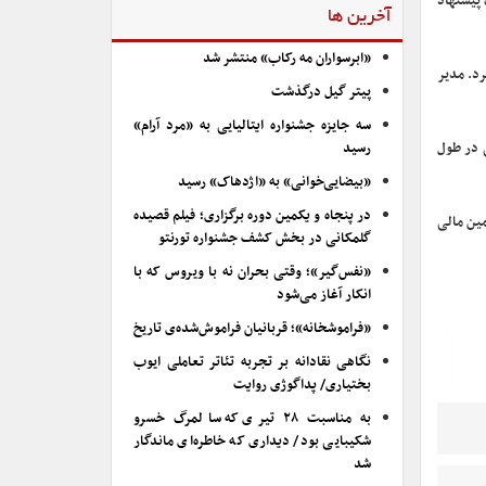
 فرهنگ پیشنهاد
آخرین ها
«ابرسواران مه رکاب» منتشر شد
 کرد. مدیر
پیتر گیل درگذشت
سه جایزه جشنواره ایتالیایی به «مرد آرام»
ی در طول
رسید
«بیضایی‌خوانی» به «اژدهاک» رسید
در پنجاه و یکمین دوره برگزاری؛ فیلم قصیده
تامین مالی
گلمکانی در بخش کشف جشنواره تورنتو
«نفس‌گیر»؛ وقتی بحران نه با ویروس که با
انکار آغاز می‌شود
«فراموشخانه»؛ قربانیان فراموش‌شده‌ی تاریخ
نگاهی نقادانه بر تجربه تئاتر تعاملی ایوب
بختیاری/ پداگوژی روایت
به مناسبت ۲۸ تیری که سالمرگ خسرو
شکیبایی بود/ دیداری که خاطره‌ای ماندگار
شد