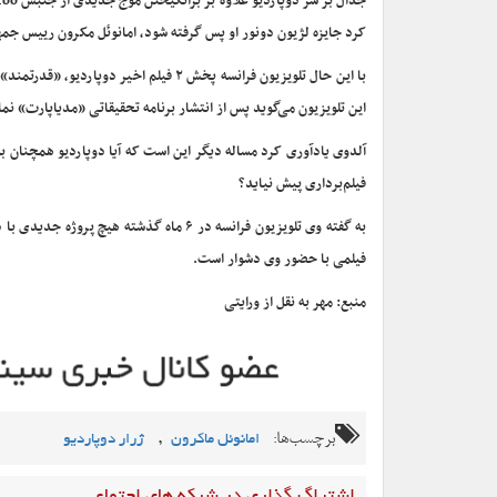
کرد جایزه لژیون دونور او پس گرفته شود، امانوئل مکرون رییس جمه
با این حال تلویزیون فرانسه پخش ۲ فیلم 
این تلویزیون می‌گوید پس از انتشار برنامه تحقیقاتی «مدیاپارت» نمایش این ۲ فیلم را لغو کرده‌اند تا مردم تصور نکنند ما بی‌تفاوت ی
آلدوی یادآوری کرد مساله دیگر این است که آیا دوپاردیو همچنان به
فیلم‌برداری پیش نیاید؟
به گفته وی تلویزیون فرانسه در ۶ ماه گذشت
فیلمی با حضور وی دشوار است.
منبع: مهر به نقل از ورایتی
برچسب‌ها:
,
امانوئل ماکرون
ژرار دوپاردیو