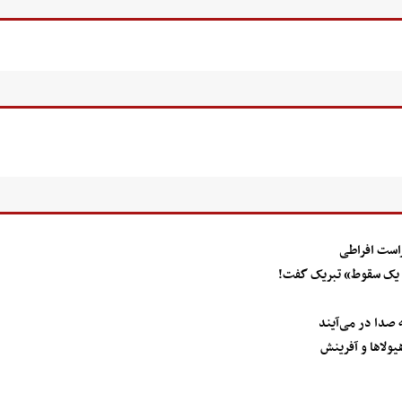
راست افراطی
می یک سقوط» تبریک گفت!
 صدا در می‌آیند
یولاها و آفرینش