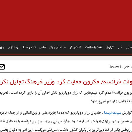
صلی
خبر
گزارش
نقد / یادداشت
گفت و گو
سینمای جهان
عکس
فیلم و صدا
نوستالژی
چهره
بر : 193004
 دولت فرانسه/ مکرون حمایت کرد وزیر فرهنگ تجلیل نکر
یزیون فرانسه ‌اعلام کرد فیلم‌هایی که ژرار دوپاردیو نقش اصلی آن را بازی ‌کرده است، تحریم
به تجلیل از او هم نمی‌پردازد.
گزارش
سینماسینما
، حامیان ژرار دوپاردیو که ده‌ها جایزه ملی و بین‌المللی و از جمله نامز
ی «سیرانو دو برژراک» را در کارنامه دارد، «فرانس تی وی» تلویزیون فرانسه را به دلیل نق
 ریختن یکی از نمادین‌ترین بازیگران کشور داشت، سرزنش می‌کنند. این امر به دنبال پخ