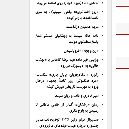
کمدی «مادرکیو» دوباره روی صحنه می‌رود
«روز افشاگری»؛ وقتی اسپیلبرگ به سوی
ناشناخته‌ها بازمی‌گردد
مریم همتیان درگذشت
نامه خانه سینما به پزشکیان منتشر شد/
پاسخ سخنگوی دولت
«زن و بچه»؛ فروپاشیدن
ورایتی خبر داد؛ عبدالرضا کاهانی با «بهشت
خالی» به ادینبورگ می‌رود
رکورد «انتقام‌جویان: پایان بازی» شکست؛
«مرد عنکبوتی: روز کاملاً جدید» درحال
ورود به فهرست تاریخی فروش گیشه
امیر نادری و ذات و زبان سینما
رمان «رخشان»؛ گُذار از خامیِ عاطفی تا
رسیدن به بلوغ فکری
فستیوال فیلم ونیز ۲۰۲۶؛ توضیحات مدیر
جشنواره درباره غیبت فیلم‌های هالیوودی