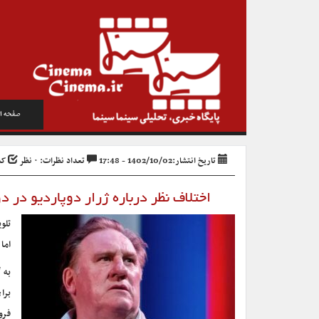
صفحه ا
تاریخ انتشار:1402/10/02 - 17:48
تعداد نظرات: ۰ نظر
کد خ
اختلاف نظر درباره ژرار دوپاردیو در
تلو
اما 
به 
برا
فرو