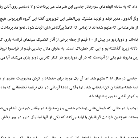
اد که به سابقه اتهام‌های سوء‌رفتار جنسی این هنرمند می پرداخت و ۷ دسامبر روی آنتن رفت.
وئل آلدوی، مدیر فیلم و تولید مشترک بین‌المللی این تلویزیون گفته این گروه تلویزیونی هیچ ب
 از هنرمندانی که متهم شده‌اند تا زمانی که کاملاً بی‌گناهی‌شان اثبات شود، نخواهد پرداخت.
آلدوی افزود: فیلم‌ها آثاری هنری هستند که با کاری جمعی شکل گرفته‌اند و دوپاردیو در بیش از ۱۰۰ فیلم از جمله برخی از آثار کلاسیک سینمای ف
عادلانه زیرپا گذاشته‌ایم و این کار خطرناک است. به عنوان مثال چندین فیلم از فرانسوا تروف
ترو» هم یکی از آنهاست که در آن دوپاردیو در کنار کاترین دونو بازی می‌کند، آیا می‌ش
این بازیگر ۷۴ ساله سال ۲۰۲۰ از سوی شارلوت آرنولد بازیگر به آزار جنسی در سال ۲۰۱۸ متهم شد. اما آن یک مورد برای خدشه‌دار کردن محبوبیت 
یه هفته منتقدان کن انتخاب شد. اما وقتی ده‌ها قربانی در یک برنامه تحقیقاتی که ماه 
کمتر نقشی به وی پیشنهاد شد.
یو را در حالی که شوخی‌هایی زمخت، جنسی و زن‌ستیزانه در مقابل دوربین انجام می‌ده
مستند همچنین شهادت قربانیان را ارایه می‌کند که یکی از آنها امانوئل دبور در روز پخش 