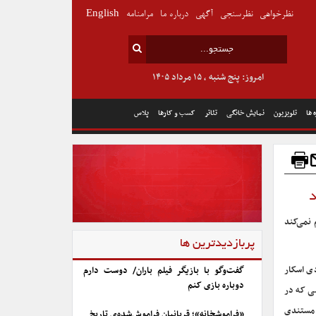
نظرخواهی
نظرسنجی
آگهی
درباره ما
مرامنامه
English
امروز: پنج شنبه , ۱۵ مرداد ۱۴۰۵
 ها
تلویزیون
نمایش خانگی
تئاتر
کسب و کارها
پلاس
د
 نمی‌کند
پربازدیدترین ها
دی اسکار
گفت‌وگو با بازیگر فیلم باران/ دوست دارم
دوباره بازی کنم
شی که در
ش مستندی
«فراموشخانه»؛ قربانیان فراموش‌شده‌ی تاریخ