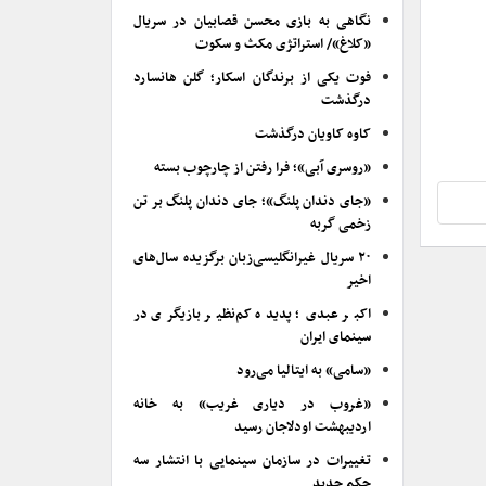
نگاهی به بازی محسن قصابیان در سریال
«کلاغ»/ استراتژی مکث و سکوت
فوت یکی از برندگان اسکار؛ گلن هانسارد
درگذشت
کاوه کاویان درگذشت
«روسری آبی»؛ فرا رفتن از چارچوب بسته
«جای دندان پلنگ»؛ جای دندان پلنگ بر تن
زخمی گربه
۲۰ سریال غیرانگلیسی‌زبان برگزیده سال‌های
اخیر
اکبر عبدی؛ پدیده کم‌نظیر بازیگری در
سینمای ایران
«سامی» به ایتالیا می‌رود
«غروب در دیاری غریب» به خانه
اردیبهشت اودلاجان رسید
تغییرات در سازمان سینمایی با انتشار سه
حکم جدید