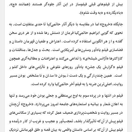
بیش از فیلم‌های قبلی فیلم‌ساز در این آثار جلوه‌گر هستند (همانند «چ»،
«بادیگارد» و «به وقت شام»).
جایگاه «خروج» اما در مقایسه با دیگر آثار حاتمی‌کیا تا حدی متفاوت است، به
نحوی که گویی ابراهیم حاتمی‌کیا فرمان از دستش رها شده و از هر دری سخن
گفته و از هر الگویی استفاده کرده است. اعتراض و طغیان قهرمان داستان و
فضاسازی فیلم یادآور وسترن‌های آمریکایی است. بحث و جدل‌ها، مناقشات و
کاراکترها «آژانس شیشه‌ای» را تداعی می‌کند و اعتراضات و مطالبه‌گری همچون
فیلم «گزارش یک جشن» یادآور روزهای شلوغی و ناآرامی
های داخل کشور
است. همین چندپارگی و یک‌دست نبودن داستان و نامشخص بودن مسیر
روایت، اصلی‌ترین ضربه را به فیلم آخر حاتمی‌کیا وارد کرده است.
فیلم در انتها و در پرده سوم به اوج بی‌منطقی و جعلی بودن خود می‌رسد و تنها
به اعلان شعار و بیانیه و استعاره‌های جامعه امروز می‌پردازد. «خروج» آن‌چنان
در مسیر روایت و شخصیت‌پردازی ضعیف عمل کرده که بسیاری از سکانس‌های
فیلم پیش از آن‌که تاثیرگذار باشد، تعجب‌آور و عجیب و غریب از کار درآمده و
فیلم بیش از آن‌که بر اساس داستان واقعی به بیان قصه و خلق قهرمانش نزدیک