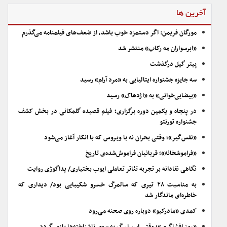
آخرین ها
مورگان فریمن: اگر دستمزد خوب باشد، از ضعف‌های فیلمنامه می‌گذرم
«ابرسواران مه رکاب» منتشر شد
پیتر گیل درگذشت
سه جایزه جشنواره ایتالیایی به «مرد آرام» رسید
«بیضایی‌خوانی» به «اژدهاک» رسید
در پنجاه و یکمین دوره برگزاری؛ فیلم قصیده گلمکانی در بخش کشف
جشنواره تورنتو
«نفس‌گیر»؛ وقتی بحران نه با ویروس که با انکار آغاز می‌شود
«فراموشخانه»؛ قربانیان فراموش‌شده‌ی تاریخ
نگاهی نقادانه بر تجربه تئاتر تعاملی ایوب بختیاری/ پداگوژی روایت
به مناسبت ۲۸ تیری که سالمرگ خسرو شکیبایی بود/ دیداری که
خاطره‌ای ماندگار شد
کمدی «مادرکیو» دوباره روی صحنه می‌رود