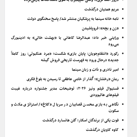
«روز افشاگری»؛ وقتی اسپیلبرگ به سوی ناشناخته‌ها بازمی‌گردد
مریم همتیان درگذشت
نامه خانه سینما به پزشکیان منتشر شد/ پاسخ سخنگوی دولت
«زن و بچه»؛ فروپاشیدن
ورایتی خبر داد؛ عبدالرضا کاهانی با «بهشت خالی» به ادینبورگ
می‌رود
رکورد «انتقام‌جویان: پایان بازی» شکست؛ «مرد عنکبوتی: روز کاملاً
جدید» درحال ورود به فهرست تاریخی فروش گیشه
امیر نادری و ذات و زبان سینما
رمان «رخشان»؛ گُذار از خامیِ عاطفی تا رسیدن به بلوغ فکری
فستیوال فیلم ونیز ۲۰۲۶؛ توضیحات مدیر جشنواره درباره غیبت
فیلم‌های هالیوودی
نگاهی به بازی محسن قصابیان در سریال «کلاغ»/ استراتژی مکث و
سکوت
فوت یکی از برندگان اسکار؛ گلن هانسارد درگذشت
کاوه کاویان درگذشت