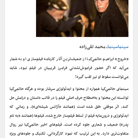
سینماسینما
، محمد تقی‌زاده
«خروج» ابراهیم حاتمی‌کیا از ضعیف‌ترین آثار کارنامه فیلم‌سازی او به شمار
می‌آید که اگر حضور فراموش‌نشدنی فرامرز قریبیان در فیلم نبود، شاید
می‌توانست سقوط او نیز لقب گیرد!
سینمای حاتمی‌کیا همواره از محتوا و ایدئولوژی سرشار بوده و هرگاه حاتمی‌کیا
توانسته این محتوا و به‌اصطلاح حرف اصلی فیلم را در قالب داستان و درامش حل
کند، اثر موفقی خلق شده است (همانند «آژانس شیشه‌ای»)، و زمانی که
ایدئولوژی و درون‌مایه فیلم از تسلط فیلم‌ساز خارج شده، فیلم‌ها (همانند «به نام
پدر») ضعیف و شعاری جلوه کرده است. فیلم‌های اخیر حاتمی‌کیا نیز روال
متفاوت‌تری دارد، به این ترتیب که نمود کارگردانی، تکنیک و جلوه‌های ویژه