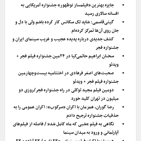
جایزه بهترین «فیلمساز نوظهور» جشنواره آمریکایی به
افسانه سالاری رسید
گیتی‌قاسمی: شاید تک سکانس کار کرده باشم ولی با دل و
جان روی آن‌ها تمرکز کرده‌ام
کشف جدیدی درباره پدیده عجیب و غریب سینمای ایران و
جشنواره فجر
سخنان ابراهیم حاتمی‌کیا در ۲۴مین جشنواره فیلم فجر +
ویدئو
صحبت‌های اصغر فرهادی در اختتامیه‌ بیست‌وچهارمین
جشنواره فیلم فجر + ویدئو
دومین فیلم مجید توکلی در راه جشنواره فجر/روزی دو
میلیون در تهران کلید خورد
رضا گوران، همزمان با اکران «سرکوب»: اکران عمومی را به
حذفیات جشنواره ترجیح دادم
نگاهی به فیلم “شبی که ماه کامل شد” / فاصله از فیلم‌های
آپارتمانی و ورود به میدان سینما