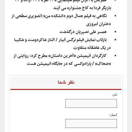
همزمان با اکران فیلم سینمایی «۲۳ نفر» / ۲۳ آزاده و ۲۳
بازیگر فردا به کاخ جشنواره می آیند
نگاهی به فیلم “سال دوم دانشکده من”|تصویری سطحی از
دختران امروزی
همسر علی نصیریان درگذشت
بازتاب نمایش فیلم نرگس آبیار / الناز شاکردوست و شکیبا
در یک عاشقانه متفاوت
کارگردان انیمیشن «آخرین داستان» مطرح کرد: روایتی از
“ضحاک” / پارادوکسی که در جایگاه انیمیشن هست
نظر شما
نام:
ایمیل: