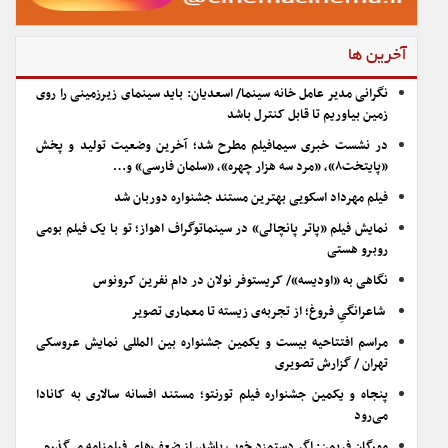
آخرین ها
نگرانی مدیر عامل خانه سینما/ اسعدیان: باید سینمای زیرزمینی را روی
زمین بیاوریم تا قابل کنترل باشد
در نشست خبری سیمافیلم مطرح شد؛ آخرین وضعیت تولید و پخش
«پایتخت۸»، «مرد سه هزار چهره»، «سلمان فارسی» و…
فیلم مهرداد اسکویی بهترین مستند جشنواره دوربان شد
نمایش فیلم «پاتر پانچالی» در سینماتوگراف اهواز؛ تو با یک فیلم بومی
روبرو هستی
نگاهی به «اودیسه»/ کریستوفر نولان در دام نفرین کرونوس
شاعرانگیِ فروغ؛ از تجربه‌ی زیسته تا معماری تصویر
مراسم افتتاحیه بیست و یکمین جشنواره بین المللی نمایش عروسکی
تهران / گزارش تصویری
پنجاه و یکمین جشنواره فیلم تورنتو؛ مستند افسانه سالاری به کانادا
می‌رود
مورگان فریمن: اگر دستمزد خوب باشد، از ضعف‌های فیلمنامه می‌گذرم