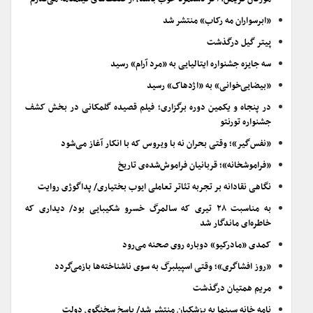
«ابرسواران مه رکاب» منتشر شد
پیتر گیل درگذشت
سه جایزه جشنواره ایتالیایی به «مرد آرام» رسید
«بیضایی‌خوانی» به «اژدهاک» رسید
در پنجاه و یکمین دوره برگزاری؛ فیلم قصیده گلمکانی در بخش کشف
جشنواره تورنتو
«نفس‌گیر»؛ وقتی بحران نه با ویروس که با انکار آغاز می‌شود
«فراموشخانه»؛ قربانیان فراموش‌شده‌ی تاریخ
نگاهی نقادانه بر تجربه تئاتر تعاملی ایوب بختیاری/ پداگوژی روایت
به مناسبت ۲۸ تیری که سالمرگ خسرو شکیبایی بود/ دیداری که
خاطره‌ای ماندگار شد
کمدی «مادرکیو» دوباره روی صحنه می‌رود
«روز افشاگری»؛ وقتی اسپیلبرگ به سوی ناشناخته‌ها بازمی‌گردد
مریم همتیان درگذشت
نامه خانه سینما به پزشکیان منتشر شد/ پاسخ سخنگوی دولت