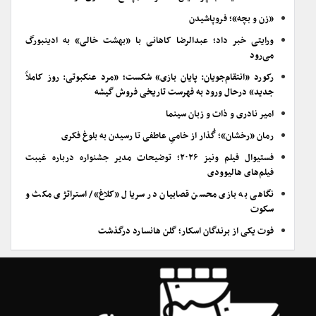
«زن و بچه»؛ فروپاشیدن
ورایتی خبر داد؛ عبدالرضا کاهانی با «بهشت خالی» به ادینبورگ
می‌رود
رکورد «انتقام‌جویان: پایان بازی» شکست؛ «مرد عنکبوتی: روز کاملاً
جدید» درحال ورود به فهرست تاریخی فروش گیشه
امیر نادری و ذات و زبان سینما
رمان «رخشان»؛ گُذار از خامیِ عاطفی تا رسیدن به بلوغ فکری
فستیوال فیلم ونیز ۲۰۲۶؛ توضیحات مدیر جشنواره درباره غیبت
فیلم‌های هالیوودی
نگاهی به بازی محسن قصابیان در سریال «کلاغ»/ استراتژی مکث و
سکوت
فوت یکی از برندگان اسکار؛ گلن هانسارد درگذشت