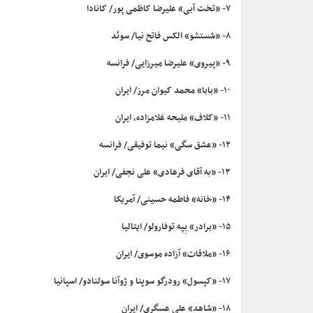
۷- «تخت آبی» علیرضا کاظمی پور/ کانادا
۸- «شستشو» الکس فاتح نیا/ سوئد
۹- «پیروی» علیرضا میرزایی/ فرانسه
۱۰- «بابا» محمد کیوان مرز/ ایران
۱۱- «کلاف» ملیحه غلامزاده، ایران
۱۲- «عشق سگی» نیما توفیقی/ فرانسه
۱۳- «به آقای فرهادی» علی نجفی/ ایران
۱۴- «خانه» فاطمه حسینی/ آمریکا
۱۵- «برادر» بِپه توفارولو/ ایتالیا
۱۶- «ملاقات» آزاده موسوی/ ایران
۱۷- «کپسول» رودرگو سوپنا و ژوآنا سولنادو/ اسپانیا
۱۸- «شاهد» علی عسگری/ ایران