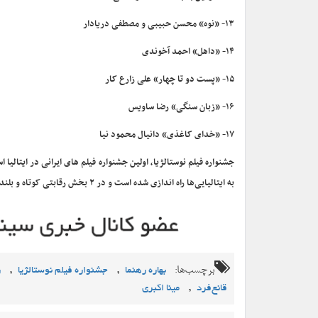
۱۳- «نوه» محسن حبیبی و مصطفی دریادار
۱۴- «داهل» احمد آخوندی
۱۵- «پست دو تا چهار» علی زارع کار
۱۶- «زبان سنگی» رضا ساویس
۱۷- «خدای کاغذی» دانیال محمود نیا
جشنواره فیلم نوستالژیا، اولین جشنواره فیلم های ایرانی در ایتالیا 
به ایتالیایی‌ها راه اندازی شده است و در ۲ بخش رقابتی کوتاه و بلند، به دبیری محمد قانع فرد برگزار می‌شود.
برچسب‌ها:
,
,
بهاره رهنما
جشنواره فیلم نوستالژیا
ر
,
قانع‌فرد
مینا اکبری