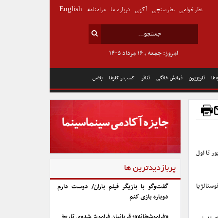
نظرخواهی
نظرسنجی
آگهی
درباره ما
مرامنامه
English
امروز: جمعه , ۱۶ مرداد ۱۴۰۵
 ها
تلویزیون
نمایش خانگی
تئاتر
کسب و کارها
پلاس
راه یافته به دومین جشنواره فیلم نوستالژیا که از ۳۰ شهریور تا اول
پربازدیدترین ها
وستالژیا
گفت‌وگو با بازیگر فیلم باران/ دوست دارم
دوباره بازی کنم
«فراموشخانه»؛ قربانیان فراموش‌شده‌ی تاریخ