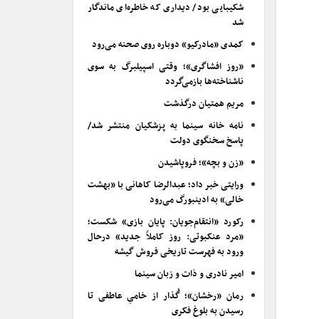
شکیبایی بود/ دیداری که خاطره‌ای ماندگار
شد
کمدی «مادرکیو» دوباره روی صحنه می‌رود
«روز افشاگری»؛ وقتی اسپیلبرگ به سوی
ناشناخته‌ها بازمی‌گردد
مریم همتیان درگذشت
نامه خانه سینما به پزشکیان منتشر شد/
پاسخ سخنگوی دولت
«زن و بچه»؛ فروپاشیدن
ورایتی خبر داد؛ عبدالرضا کاهانی با «بهشت
خالی» به ادینبورگ می‌رود
رکورد «انتقام‌جویان: پایان بازی» شکست؛
«مرد عنکبوتی: روز کاملاً جدید» درحال
ورود به فهرست تاریخی فروش گیشه
امیر نادری و ذات و زبان سینما
رمان «رخشان»؛ گُذار از خامیِ عاطفی تا
رسیدن به بلوغ فکری