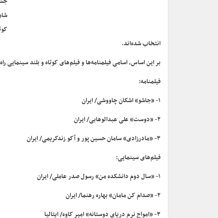
جشن
انتخاب شده‌اند.
بر این اساس، اسامی فیلمنامه‌ها و فیلم‌های کوتاه و بلند سینمایی را
فیلمنامه:
۱- «جاشو» اشکان چاووشی/ ایران
۲- «دوست» علی عبدالوهابی/ ایران
۳- «مادرزادی» سامان حسین پور و آکو زندکریمی/ ایران
فیلم‌های سینمایی:
۱- «سال دوم دانشکده من» رسول صدر عاملی/ ایران
۲- «صدام کن مامان» بهاره رهنما/ ایران
۳- «امواج نرم دریای دوستانه» امیر کاوه/ ایتالیا