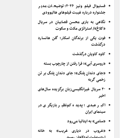
فستیوال فیلم ونیز ۲۰۲۶؛ توضیحات مدیر
جشنواره درباره غیبت فیلم‌های هالیوودی
نگاهی به بازی محسن قصابیان در سریال
«کلاغ»/ استراتژی مکث و سکوت
فوت یکی از برندگان اسکار؛ گلن هانسارد
درگذشت
کاوه کاویان درگذشت
«روسری آبی»؛ فرا رفتن از چارچوب بسته
«جای دندان پلنگ»؛ جای دندان پلنگ بر تن
زخمی گربه
۲۰ سریال غیرانگلیسی‌زبان برگزیده سال‌های
اخیر
اکبر عبدی؛ پدیده کم‌نظیر بازیگری در
سینمای ایران
«سامی» به ایتالیا می‌رود
«غروب در دیاری غریب» به خانه
اردیبهشت اودلاجان رسید