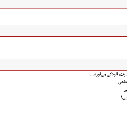
درت، آلودگی می‌آورد…
سطحی
یی!