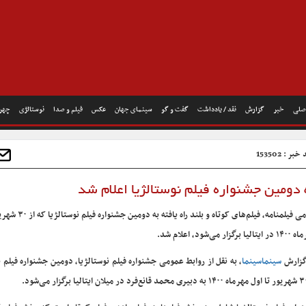
صلی
خبر
گزارش
نقد / یادداشت
گفت و گو
سینمای جهان
عکس
فیلم و صدا
نوستالژی
چهره
بر : 153502
به دومین جشنواره فیلم نوستالژیا اعلام شد
اسامی فیلمنامه، فیلم‌های کوتاه و بلند 
یا برگزار می‌شود، اعلام شد.
گزارش
سینماسینما
، به نقل از روابط عمومی جشنواره فیلم نوستالژیا، دومین جشنواره فیلم ن