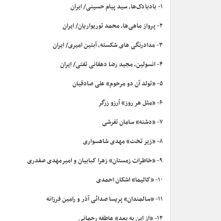
۱- بادبادک‌ها، سید پیام حسینی/ ایران
۲- پرواز ماهی‌ها، محمد توریواریان/ ایران
۳- مدادرنگی های شکسته، آبتین امیری/ ایران
۴- انسولین، مجید رضا دهقانی تفتی/ ایران
۵- «تولد آن دو مرحوم» علی صادقیان
۶- «مثل هر روز» آرزو زرگر
۷- «دشنه» سامان تفرشی
۸- «زیر تخت» مهدی شاهسواری
۹- «خاطرات زمستان» زهرا کبابیان و امیرمهدی صفدری
۱۰- «کالیما» اشکان احمدی
۱۱- «سالمندان» پریسا صدائی آذر و رامین فرزانه
۱۲- «از این به بعد» عاطفه رحمانی