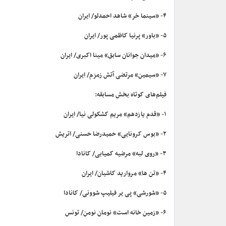
۴- «سینما خر» شاهد احمدلو/ ایران
۵- «باور» پرنیا کاظمی پور/ ایران
۶- «میدان جوانان سابق» مینا اکبری/ ایران
۷- «سیمین» مرتضی آتش زمزم/ ایران
فیلم‌های کوتاه بخش مسابقه:
۱- «قدم یازدهم» مریم کشکولی نیا/ ایران
۲- «بوس کرونایی» حمیدرضا حسنی/ اتریش
۳- «روی لبه» مرضیه کمیابی/ کانادا
۴- «تن ها» مروارید کاشیان/ ایران
۵- «شورشی» پی یر فیلیپ شوونی/ کانادا
۶- «زمین خانه است» نومان نومن/ تونس