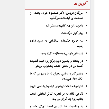
آخرین ها
مورگان فریمن: اگر دستمزد خوب باشد، از
ضعف‌های فیلمنامه می‌گذرم
«ابرسواران مه رکاب» منتشر شد
پیتر گیل درگذشت
سه جایزه جشنواره ایتالیایی به «مرد آرام»
رسید
«بیضایی‌خوانی» به «اژدهاک» رسید
در پنجاه و یکمین دوره برگزاری؛ فیلم قصیده
گلمکانی در بخش کشف جشنواره تورنتو
«نفس‌گیر»؛ وقتی بحران نه با ویروس که با
انکار آغاز می‌شود
«فراموشخانه»؛ قربانیان فراموش‌شده‌ی تاریخ
نگاهی نقادانه بر تجربه تئاتر تعاملی ایوب
بختیاری/ پداگوژی روایت
به مناسبت ۲۸ تیری که سالمرگ خسرو