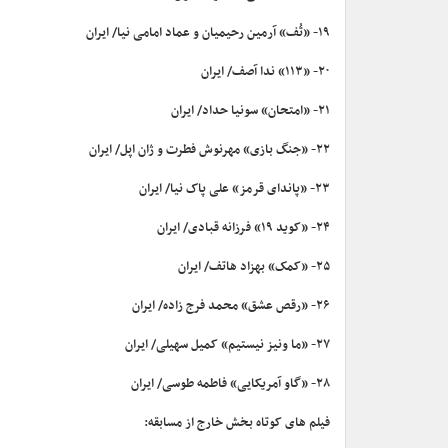
۱۹- «تُف» آرمین رحیمیان و عماد امامی نیا/ ایران
۲۰- «۱۱۳» ندا آصف/ ایران
۲۱- «امتحان» سونیا حداد/ ایران
۲۲- «جنگ بازی» مهرنوش فطرت و ژان اپل/ ایران
۲۳- «پاندای قرمز» علی پاک نیا/ ایران
۲۴- «کوید ۱۹» فرزانه قبادی/ ایران
۲۵- «کمک» بهزاد هاتف/ ایران
۲۶- «رقص عشق» محمد فرج زاده/ ایران
۲۷- «ما ونیز نیستیم» کمیل سهیلی/ ایران
۲۸- «گاو آمریکایی» فاطمه طوسی/ ایران
فیلم های کوتاه بخش خارج از مسابقه: