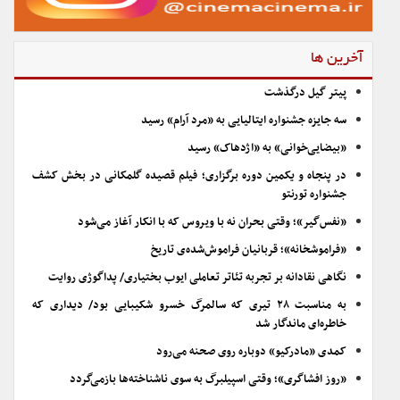
آخرین ها
پیتر گیل درگذشت
سه جایزه جشنواره ایتالیایی به «مرد آرام» رسید
«بیضایی‌خوانی» به «اژدهاک» رسید
در پنجاه و یکمین دوره برگزاری؛ فیلم قصیده گلمکانی در بخش کشف
جشنواره تورنتو
«نفس‌گیر»؛ وقتی بحران نه با ویروس که با انکار آغاز می‌شود
«فراموشخانه»؛ قربانیان فراموش‌شده‌ی تاریخ
نگاهی نقادانه بر تجربه تئاتر تعاملی ایوب بختیاری/ پداگوژی روایت
به مناسبت ۲۸ تیری که سالمرگ خسرو شکیبایی بود/ دیداری که
خاطره‌ای ماندگار شد
کمدی «مادرکیو» دوباره روی صحنه می‌رود
«روز افشاگری»؛ وقتی اسپیلبرگ به سوی ناشناخته‌ها بازمی‌گردد