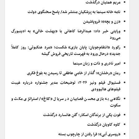
مریم همتیان درگذشت
نامه خانه سینما به پزشکیان منتشر شد/ پاسخ سخنگوی دولت
«زن و بچه»؛ فروپاشیدن
ورایتی خبر داد؛ عبدالرضا کاهانی با «بهشت خالی» به ادینبورگ
می‌رود
رکورد «انتقام‌جویان: پایان بازی» شکست؛ «مرد عنکبوتی: روز کاملاً
جدید» درحال ورود به فهرست تاریخی فروش گیشه
امیر نادری و ذات و زبان سینما
رمان «رخشان»؛ گُذار از خامیِ عاطفی تا رسیدن به بلوغ فکری
فستیوال فیلم ونیز ۲۰۲۶؛ توضیحات مدیر جشنواره درباره غیبت
فیلم‌های هالیوودی
نگاهی به بازی محسن قصابیان در سریال «کلاغ»/ استراتژی مکث و
سکوت
فوت یکی از برندگان اسکار؛ گلن هانسارد درگذشت
کاوه کاویان درگذشت
«روسری آبی»؛ فرا رفتن از چارچوب بسته