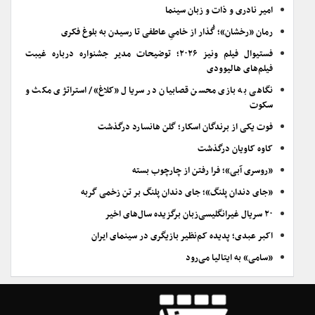
امیر نادری و ذات و زبان سینما
رمان «رخشان»؛ گُذار از خامیِ عاطفی تا رسیدن به بلوغ فکری
فستیوال فیلم ونیز ۲۰۲۶؛ توضیحات مدیر جشنواره درباره غیبت
فیلم‌های هالیوودی
نگاهی به بازی محسن قصابیان در سریال «کلاغ»/ استراتژی مکث و
سکوت
فوت یکی از برندگان اسکار؛ گلن هانسارد درگذشت
کاوه کاویان درگذشت
«روسری آبی»؛ فرا رفتن از چارچوب بسته
«جای دندان پلنگ»؛ جای دندان پلنگ بر تن زخمی گربه
۲۰ سریال غیرانگلیسی‌زبان برگزیده سال‌های اخیر
اکبر عبدی؛ پدیده کم‌نظیر بازیگری در سینمای ایران
«سامی» به ایتالیا می‌رود