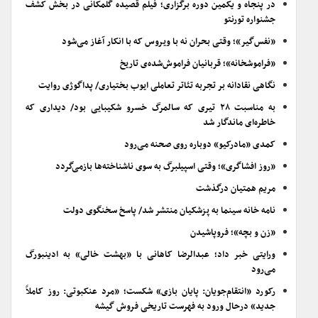
در پنجاه و یکمین دوره برگزاری؛ فیلم قصیده گلمکانی در بخش کشف
جشنواره تورنتو
«نفس‌گیر»؛ وقتی بحران نه با ویروس که با انکار آغاز می‌شود
«فراموشخانه»؛ قربانیان فراموش‌شده‌ی تاریخ
نگاهی نقادانه بر تجربه تئاتر تعاملی ایوب بختیاری/ پداگوژی روایت
به مناسبت ۲۸ تیری که سالمرگ خسرو شکیبایی بود/ دیداری که
خاطره‌ای ماندگار شد
کمدی «مادرکیو» دوباره روی صحنه می‌رود
«روز افشاگری»؛ وقتی اسپیلبرگ به سوی ناشناخته‌ها بازمی‌گردد
مریم همتیان درگذشت
نامه خانه سینما به پزشکیان منتشر شد/ پاسخ سخنگوی دولت
«زن و بچه»؛ فروپاشیدن
ورایتی خبر داد؛ عبدالرضا کاهانی با «بهشت خالی» به ادینبورگ
می‌رود
رکورد «انتقام‌جویان: پایان بازی» شکست؛ «مرد عنکبوتی: روز کاملاً
جدید» درحال ورود به فهرست تاریخی فروش گیشه