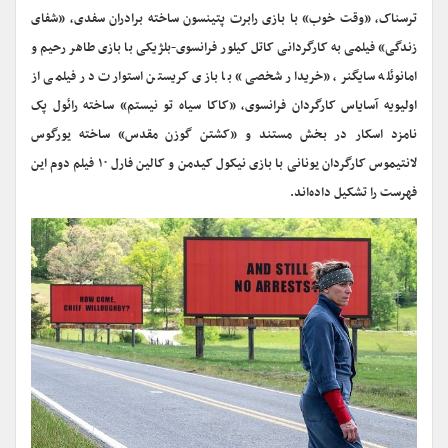
ترسناک، «وقت خوب» با بازی رابرت پتینسون ساخته برادران سفدی، «شفای
زندگی» فیلمی به کارگردانی کاتل کیلور فرانسوی-بلژیکی با بازی طاهر رحیم و
امانوئله سایگنر، «خریدار شخصی» با بازی کریستن استوارت در فیلمی از
اولیویه آسایاس کارگردان فرانسوی، «کاکا سیاه تو نیستم» ساخته رائول پک
نامزد اسکار در بخش مستند و «کشتن گوزن مقدس» ساخته یورگوس
لانتیموس کارگردان یونانی با بازی نیکول کیدمن و کالین فارل ۱۰ فیلم دوم این
فهرست را تشکیل داده‌اند.