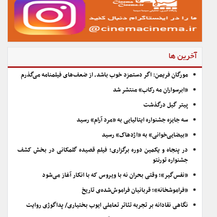
آخرین ها
مورگان فریمن: اگر دستمزد خوب باشد، از ضعف‌های فیلمنامه می‌گذرم
«ابرسواران مه رکاب» منتشر شد
پیتر گیل درگذشت
سه جایزه جشنواره ایتالیایی به «مرد آرام» رسید
«بیضایی‌خوانی» به «اژدهاک» رسید
در پنجاه و یکمین دوره برگزاری؛ فیلم قصیده گلمکانی در بخش کشف
جشنواره تورنتو
«نفس‌گیر»؛ وقتی بحران نه با ویروس که با انکار آغاز می‌شود
«فراموشخانه»؛ قربانیان فراموش‌شده‌ی تاریخ
نگاهی نقادانه بر تجربه تئاتر تعاملی ایوب بختیاری/ پداگوژی روایت