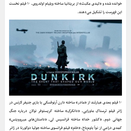
خوانده شده و «لیدی مکبث» از بریتانیا ساخته ویلیام اولدروی، ۱۰ فیلم نخست
این فهرست را تشکیل می‌دهند.
۱۰ فیلم بعدی عبارتند از «مادر» ساخته دارن آرنوفسکی با بازی جنیفر لارنس در
ژانر فیلم ترسناک ماورایی، «دانکرک» ساخته کریستوفر نولان درباره جنگ
جهانی دوم، «کشور خدا» ساخته فرانسیس لی، «داستان‌های میروویتس»
کمدی درامی از نوآ باوم‌باخ، «خام» فیلم فرانسوی ساخته جولیا دوکورنا در ژانر