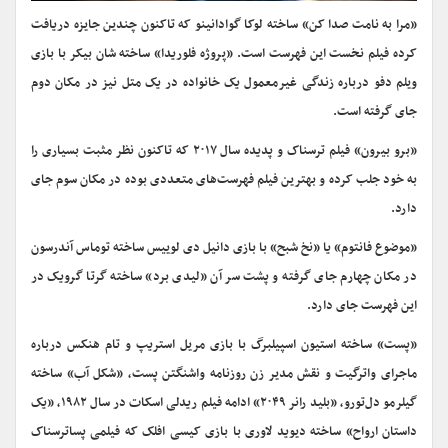
«مرا به نامت صدا کن» ساخته لوکا گوادانینو که تاکنون چندین جایزه دریافت
کرده فیلم نخست این فهرست است. «پروژه فلوریدا» ساخته شان بیکر با بازی
ویلم دفو درباره زندگی غیرمعمول یک خانواده در یک متل نیز در مکان دوم
جای گرفته است.
«برو بیرون» فیلم ترسناک و پدیده سال ۲۰۱۷ که تاکنون نظر مثبت بسیاری را
به خود جلب کرده و بهترین فیلم فهرست‌های متعددی بوده در مکان سوم جای
دارد.
«موضوع فانتوم» یا «نخ شبح» با بازی دانیل دی لوییس ساخته توماس آندرسون
در مکان چهارم جای گرفته و پشت سر آن «لیدی برد» ساخته گرتا گرویک در
این فهرست جای دارد.
«پست» ساخته استیون اسپیلبرگ با بازی مریل استریپ و تام هنکس درباره
ماجرای واترگیت و نقش مدیر زن روزنامه واشنگتن پست، «شکل آب» ساخته
گیلرمو دل‌تورو، «بلید رانر ۲۰۴۹» ادامه فیلم ریدلی اسکات در سال ۱۹۸۲، «یک
داستان ارواح» ساخته دیوید لاوری با بازی کیسی افلک که فیلمی پساترسناک