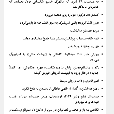
به مناسبت ۲۸ تیری که سالمرگ خسرو شکیبایی بود/ دیداری که
خاطره‌ای ماندگار شد
کمدی «مادرکیو» دوباره روی صحنه می‌رود
«روز افشاگری»؛ وقتی اسپیلبرگ به سوی ناشناخته‌ها بازمی‌گردد
مریم همتیان درگذشت
نامه خانه سینما به پزشکیان منتشر شد/ پاسخ سخنگوی دولت
«زن و بچه»؛ فروپاشیدن
ورایتی خبر داد؛ عبدالرضا کاهانی با «بهشت خالی» به ادینبورگ
می‌رود
رکورد «انتقام‌جویان: پایان بازی» شکست؛ «مرد عنکبوتی: روز کاملاً
جدید» درحال ورود به فهرست تاریخی فروش گیشه
امیر نادری و ذات و زبان سینما
رمان «رخشان»؛ گُذار از خامیِ عاطفی تا رسیدن به بلوغ فکری
فستیوال فیلم ونیز ۲۰۲۶؛ توضیحات مدیر جشنواره درباره غیبت
فیلم‌های هالیوودی
نگاهی به بازی محسن قصابیان در سریال «کلاغ»/ استراتژی مکث و