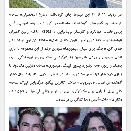
در ردیف ۲۱ تا ۳۰ این فیلم‌ها جای گرفته‌اند: «فارغ التحصیلی» ساخته
کریستین مونگیو، «شهر گمشده
Z
» ساخته جیمز گری درباره ماجراجویی واقعی
پرسی فاست جهانگرد و کاوشگر بریتانیایی، «
BPM
» ساخته رابین کمپیلو،
«مادبوند» ساخته دی رییس، «من، دانیل بلیک» ساخته کن لوچ برنده نخل
طلای کن، «جنگ برای سیاره میمون‌ها» سومین فیلم از این مجموعه با بازی
اندی سرکیس و وودی هارلسون به کارگردانی مت ریوز و نویسندگی مارک
بامبک و ریوز، «سه بیلبورد بیرون ابینگ، میسوری» ساخته مارتین مک‌دونا با
بازی درخشان فرانسس مک‌دورماند در نقش مادری که به دنبال دختر
گمشده‌اش است، «دیترویت» ساخته کاترین بیگلو، «رگ‌یابی تی۲» ساخته
دنی بویل با بازی یوان مک‌گرگور، ایون برمنر و جانی لی میلر و «چهره ها،
مکان‌ها» ساخته آنیس وردا کارگردان فرانسوی.