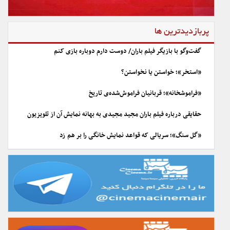
پربازدیدترین ها
گفت‌وگو با بازیگر فیلم باران/ دوست دارم دوباره بازی کنم
«استخر»؛ خواستن یا نخواستن؟
«فراموشخانه»؛ قربانیان فراموش‌شده‌ی تاریخ
حقایقی درباره فیلم باران مجید مجیدی به بهانه نمایش آن از تلویزیون
«گل سنگ»؛ سریالی که قواعد نمایش خانگی را بر هم زد