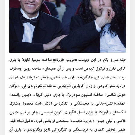
فیلم سی‌و یکم در این فهرست «فریب خورده» ساخته سوفیا کاپولا با بازی
کالین فارل و نیکول کیدمن است و پس از آن «میدان» ساخته روبن اوستلوند
برنده نخل طلای کن، «لوگان» با بازی هیو جکمن، «سفر دخترها» یک کمدی
درباره سفر گروهی از زنان آفریقایی-آمریکایی ساخته مالکولم دی-لی، «لوگان
خوش شانس» ساخته استیون سودربرگ با بازی دنیل کریگ، «بیبیِ راننده»
کمدی-اکشن-جنایی به نویسندگی و کارگردانی ادگار رایت محصول مشترک
انگلستان و آمریکا با بازی انسل الگورت، کوین اسپیسی، جان برنثال، جیمی
فاکس و لیلی جیمز، «جزیره عجیب» مستندی از یانس فورد، «غول آسا» فیلم
علمی–تخیلی کمدی به نویسندگی و کارگردانی ناچو ویگالوندو با بازی آن