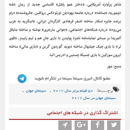
شاعر پرآوازه آمریکایی، «دختر عمو راشل» اقتباسی جدید از رمان دفنه
دوموریه، «مناشه» درباره جامعه یهودیان اورتودکس بروکلین، «فروشنده» درام
برنده جایزه اسکار ساخته اصغر فرهادی کارگردان ایرانی، «اینگرید به غرب
می‌رود» درباره شبکه‌های اجتماعی، «جوانی مارجری» نوشته و ساخته مایکل
آلمریدا بر مبنای نمایشنامه نامزد پولیتزر با بازی جان هم و تیم رابینز، «قوی
تر» با بازی جیک جیلنهال ساخته دیوید گوردون گرین و «بازی مالی» ساخته
ایرون سورکین با بازی جسیکا چستین و ادریس البا.
منبع: مهر
برچسب‌ها:
,
,
50 فیلم برتر سال 2017
سینمای جهان
سینمای جهان در سال 2017
اشتراگ گذاری در شبکه های اجتماعی