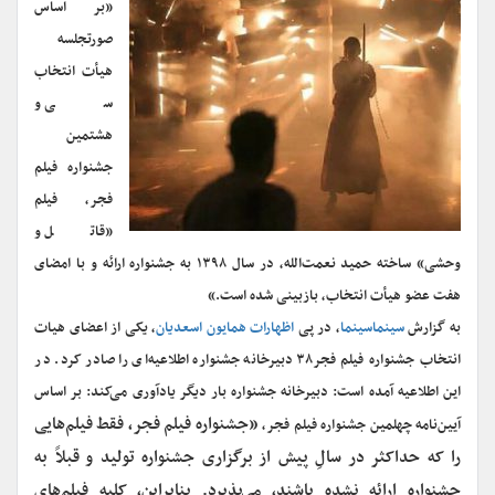
«بر اساس
صورتجلسه
هیأت انتخاب
سی و
هشتمین
جشنواره فیلم
فجر، فیلم
«قاتل و
وحشی» ساخته حمید نعمت‌الله، در سال ۱۳۹۸ به جشنواره ارائه و با امضای
هفت عضو هیأت انتخاب، بازبینی شده است.»
به گزارش
سینماسینما
، در پی
اظهارات همایون اسعدیان
، یکی از اعضای هیات
انتخاب جشنواره فیلم فجر۳۸ دبیرخانه جشنواره اطلاعیه‌ای را صادر کرد. در
این اطلاعیه آمده است: دبیرخانه جشنواره بار دیگر یادآوری می‌کند: بر اساس
«جشنواره فیلم فجر، فقط فیلم‌هایی
آیین‌نامه چهلمین جشنواره فیلم فجر،
را که حداکثر در سالِ پیش از برگزاری جشنواره تولید و قبلاً به
جشنواره ارائه نشده باشند، می‌پذیرد. بنابراین، کلیه فیلم‌های