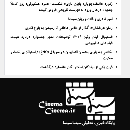
رکورد «انتقام‌جویان: پایان بازی» شکست؛ «مرد عنکبوتی: روز کاملاً
جدید» درحال ورود به فهرست تاریخی فروش گیشه
امیر نادری و ذات و زبان سینما
رمان «رخشان»؛ گُذار از خامیِ عاطفی تا رسیدن به بلوغ فکری
فستیوال فیلم ونیز ۲۰۲۶؛ توضیحات مدیر جشنواره درباره غیبت
فیلم‌های هالیوودی
نگاهی به بازی محسن قصابیان در سریال «کلاغ»/ استراتژی مکث و
سکوت
فوت یکی از برندگان اسکار؛ گلن هانسارد درگذشت