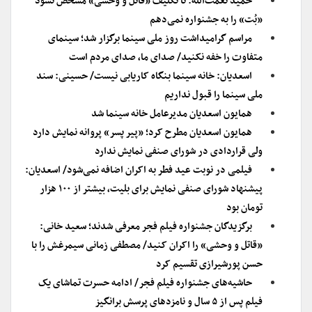
حمید نعمت‌الله: تا تکلیف «قاتل و وحشی» مشخص نشود
«بُت» را به جشنواره نمی‌دهم
مراسم گرامیداشت روز ملی سینما برگزار شد؛ سینمای
متفاوت را خفه نکنید/ صدای ما، صدای مردم است
اسعدیان: خانه سینما بنگاه کاریابی نیست/ حسینی: سند
ملی سینما را قبول نداریم
همایون اسعدیان مدیرعامل خانه سینما شد
همایون اسعدیان مطرح کرد؛ «پیر پسر» پروانه نمایش دارد
ولی قراردادی در شورای صنفی نمایش ندارد
فیلمی در نوبت عید فطر به اکران اضافه نمی‌شود/ اسعدیان:
پیشنهاد شورای صنفی نمایش برای بلیت، بیشتر از ۱۰۰ هزار
تومان بود
برگزیدگان جشنواره فیلم فجر معرفی شدند؛ سعید خانی:
«قاتل و وحشی» را اکران کنید/ مصطفی زمانی سیمرغش را با
حسن پورشیرازی تقسیم کرد
حاشیه‌های جشنواره فیلم فجر/ ادامه حسرت تماشای یک
فیلم پس از ۵ سال و نامزدهای پرسش برانگیز