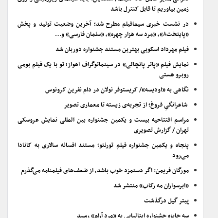
زمین بیاوریم تا قابل کنترل باشد
در نشست خبری سیمافیلم مطرح شد؛ آخرین وضعیت تولید و پخش
«پایتخت۸»، «مرد سه هزار چهره»، «سلمان فارسی» و…
فیلم مهرداد اسکویی بهترین مستند جشنواره دوربان شد
نمایش فیلم «پاتر پانچالی» در سینماتوگراف اهواز؛ تو با یک فیلم بومی
روبرو هستی
نگاهی به «اودیسه»/ کریستوفر نولان در دام نفرین کرونوس
شاعرانگیِ فروغ؛ از تجربه‌ی زیسته تا معماری تصویر
مراسم افتتاحیه بیست و یکمین جشنواره بین المللی نمایش عروسکی
تهران / گزارش تصویری
پنجاه و یکمین جشنواره فیلم تورنتو؛ مستند افسانه سالاری به کانادا
می‌رود
مورگان فریمن: اگر دستمزد خوب باشد، از ضعف‌های فیلمنامه می‌گذرم
«ابرسواران مه رکاب» منتشر شد
پیتر گیل درگذشت
سه جایزه جشنواره ایتالیایی به «مرد آرام» رسید