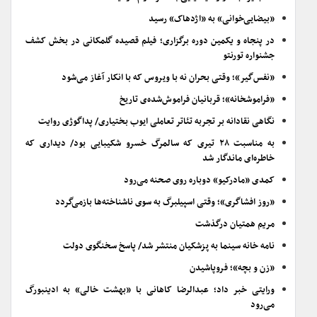
«بیضایی‌خوانی» به «اژدهاک» رسید
در پنجاه و یکمین دوره برگزاری؛ فیلم قصیده گلمکانی در بخش کشف
جشنواره تورنتو
«نفس‌گیر»؛ وقتی بحران نه با ویروس که با انکار آغاز می‌شود
«فراموشخانه»؛ قربانیان فراموش‌شده‌ی تاریخ
نگاهی نقادانه بر تجربه تئاتر تعاملی ایوب بختیاری/ پداگوژی روایت
به مناسبت ۲۸ تیری که سالمرگ خسرو شکیبایی بود/ دیداری که
خاطره‌ای ماندگار شد
کمدی «مادرکیو» دوباره روی صحنه می‌رود
«روز افشاگری»؛ وقتی اسپیلبرگ به سوی ناشناخته‌ها بازمی‌گردد
مریم همتیان درگذشت
نامه خانه سینما به پزشکیان منتشر شد/ پاسخ سخنگوی دولت
«زن و بچه»؛ فروپاشیدن
ورایتی خبر داد؛ عبدالرضا کاهانی با «بهشت خالی» به ادینبورگ
می‌رود