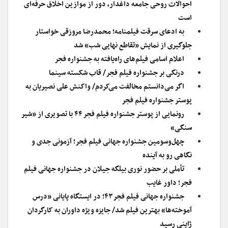
احوالات روحی جامعه داغدار، دور از موازین اخلاق حرفه‌ای
است
به ادعای سرقت فیلمنامه؛ محمدرضا مروزقی خواستار
جلوگیری از نمایش «تقاطع نهایی شب» شد
اعلام اسامی فیلم‌های راه‌یافته به جشنواره فجر
درنگی بر جشنواره فیلم فجر/ قاب شکسته سینما
اگر می‌دانستم مخالفت می‌کردم/ واکنش علی نصیریان به
پوستر جشنواره فیلم فجر
رونمایی از پوستر جشنواره فیلم فجر ۴۴ با تصویری از «شیر
سنگی»
چهل‌وسومین جشنواره جهانی فیلم فجر؛ آزمونی جدی و
نگاهی رو به آینده
تأملی بر حضور نوری بیلگه جیلان در جشنواره جهانی فیلم
فجر؛ داور غایب
جشنواره جهانی فیلم فجر۴۳؛ در ایستگاه پایانی «درس
آموخته‌ها» بهترین فیلم شد/ جایزه ویژه داوران به کارگردان
ژاپنی رسید