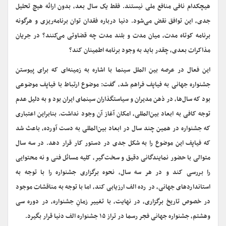
هیچکدام نافی منافع ملی نیستند. فقط یک سال بعد، بدون ارائه هیچ تحلیل
جدی، این توافق نقض می‌شود. دنیا درباره فقدان توان برنامه‌ریزی و هرگونه
برنامه کوتاه مدت، میان مدت و بلند مدت چه قضاوتی می‌کنند؟ در جریان
مذاکرات بعدی، چقدر باید به وجود برنامه اطمینان کند؟
این فعال در عرصه بین الملل سینما با اشاره به زمینه‌ای که برای پیوستن
جشنواره جهانی به فیاپف فراهم شد، گفت: موضوع ارتباط با فیاپف موضوعی
بود که سال‌ها، در ذهن مدیران و سیاستگذاران سینمای ایران بود و به دلیل عدم
توجه کافی به ابعاد بین‌المللی، امکان آغاز آن وجود نداشت. بنابراین اعتباری
که جشنواره در همین چند سال در ابعاد بین‌المللی به دست آورده، باعث شد
که فیاپف این موضوع را به شکل جدی در دستور کار قرار دهد. در سه سال
متوالی با حضور نمایندگانی دقیق و سخت‌گیر، کلیه مسائل فنی و نه محتوایی
را بررسی کند و در هر سه سال، نحوه برگزاری جشنواره را با توجه به
استانداردهای جهانی، در رده الف ارزیابی کند، اما با توجه به مناقشات موجود
در خصوص تاریخ برگزاری، در نهایت، با تغییر زمانِ جشنواره، در دوره سی
وهشتم، جشنواره جهانی فجر رسما در تراز ۱۵ جشنواره الف دنیا قرار بگیرد.