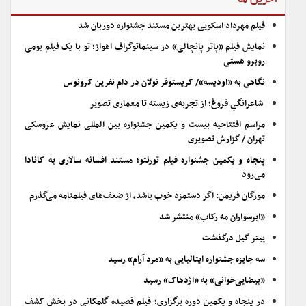
آخرین ها
فیلم مهرداد اسکویی بهترین مستند جشنواره دوربان شد
نمایش فیلم «پاتر پانچالی» در سینماتوگراف اهواز؛ تو با یک فیلم بومی
روبرو هستی
نگاهی به «اودیسه»/ کریستوفر نولان در دام نفرین کرونوس
شاعرانگیِ فروغ؛ از تجربه‌ی زیسته تا معماری تصویر
مراسم افتتاحیه بیست و یکمین جشنواره بین المللی نمایش عروسکی
تهران / گزارش تصویری
پنجاه و یکمین جشنواره فیلم تورنتو؛ مستند افسانه سالاری به کانادا
می‌رود
مورگان فریمن: اگر دستمزد خوب باشد، از ضعف‌های فیلمنامه می‌گذرم
«ابرسواران مه رکاب» منتشر شد
پیتر گیل درگذشت
سه جایزه جشنواره ایتالیایی به «مرد آرام» رسید
«بیضایی‌خوانی» به «اژدهاک» رسید
در پنجاه و یکمین دوره برگزاری؛ فیلم قصیده گلمکانی در بخش کشف