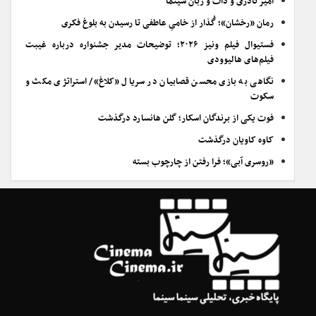
امیر نادری و ذات و زبان سینما
رمان «رخشان»؛ گُذار از خامیِ عاطفی تا رسیدن به بلوغ فکری
فستیوال فیلم ونیز ۲۰۲۶؛ توضیحات مدیر جشنواره درباره غیبت
فیلم‌های هالیوودی
نگاهی به بازی محسن قصابیان در سریال «کلاغ»/ استراتژی مکث و
سکوت
فوت یکی از برندگان اسکار؛ گلن هانسارد درگذشت
کاوه کاویان درگذشت
«روسری آبی»؛ فرا رفتن از چارچوب بسته