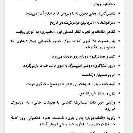
جشنواره تورنتو
«نفس‌گیر»؛ وقتی بحران نه با ویروس که با انکار آغاز می‌شود
«فراموشخانه»؛ قربانیان فراموش‌شده‌ی تاریخ
نگاهی نقادانه بر تجربه تئاتر تعاملی ایوب بختیاری/ پداگوژی روایت
به مناسبت ۲۸ تیری که سالمرگ خسرو شکیبایی بود/ دیداری که
خاطره‌ای ماندگار شد
کمدی «مادرکیو» دوباره روی صحنه می‌رود
«روز افشاگری»؛ وقتی اسپیلبرگ به سوی ناشناخته‌ها بازمی‌گردد
مریم همتیان درگذشت
نامه خانه سینما به پزشکیان منتشر شد/ پاسخ سخنگوی دولت
«زن و بچه»؛ فروپاشیدن
ورایتی خبر داد؛ عبدالرضا کاهانی با «بهشت خالی» به ادینبورگ
می‌رود
رکورد «انتقام‌جویان: پایان بازی» شکست؛ «مرد عنکبوتی: روز کاملاً
جدید» درحال ورود به فهرست تاریخی فروش گیشه