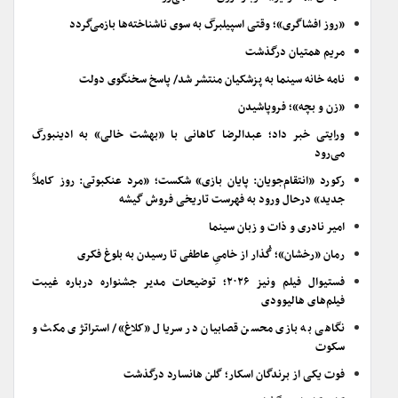
«روز افشاگری»؛ وقتی اسپیلبرگ به سوی ناشناخته‌ها بازمی‌گردد
مریم همتیان درگذشت
نامه خانه سینما به پزشکیان منتشر شد/ پاسخ سخنگوی دولت
«زن و بچه»؛ فروپاشیدن
ورایتی خبر داد؛ عبدالرضا کاهانی با «بهشت خالی» به ادینبورگ
می‌رود
رکورد «انتقام‌جویان: پایان بازی» شکست؛ «مرد عنکبوتی: روز کاملاً
جدید» درحال ورود به فهرست تاریخی فروش گیشه
امیر نادری و ذات و زبان سینما
رمان «رخشان»؛ گُذار از خامیِ عاطفی تا رسیدن به بلوغ فکری
فستیوال فیلم ونیز ۲۰۲۶؛ توضیحات مدیر جشنواره درباره غیبت
فیلم‌های هالیوودی
نگاهی به بازی محسن قصابیان در سریال «کلاغ»/ استراتژی مکث و
سکوت
فوت یکی از برندگان اسکار؛ گلن هانسارد درگذشت