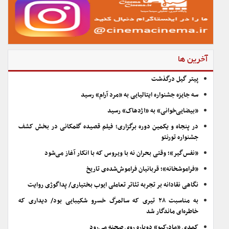
آخرین ها
پیتر گیل درگذشت
سه جایزه جشنواره ایتالیایی به «مرد آرام» رسید
«بیضایی‌خوانی» به «اژدهاک» رسید
در پنجاه و یکمین دوره برگزاری؛ فیلم قصیده گلمکانی در بخش کشف
جشنواره تورنتو
«نفس‌گیر»؛ وقتی بحران نه با ویروس که با انکار آغاز می‌شود
«فراموشخانه»؛ قربانیان فراموش‌شده‌ی تاریخ
نگاهی نقادانه بر تجربه تئاتر تعاملی ایوب بختیاری/ پداگوژی روایت
به مناسبت ۲۸ تیری که سالمرگ خسرو شکیبایی بود/ دیداری که
خاطره‌ای ماندگار شد
کمدی «مادرکیو» دوباره روی صحنه می‌رود