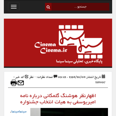
Toggle
avigation
تاریخ انتشار:1398/10/08 - 09:41
تعداد نظرات: ۰ نظر
کد خبر :
128097
اظهارنظر هوشنگ گلمکانی درباره نامه
امیریوسفی به هیات انتخاب جشنواره
سینماسینما
،