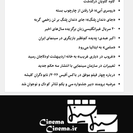
کاوه کاویان درگذشت
«روسری آبی»؛ فرا رفتن از چارچوب بسته
«جای دندان پلنگ»؛ جای دندان پلنگ بر تن زخمی گربه
۲۰ سریال غیرانگلیسی‌زبان برگزیده سال‌های اخیر
اکبر عبدی؛ پدیده کم‌نظیر بازیگری در سینمای ایران
«سامی» به ایتالیا می‌رود
«غروب در دیاری غریب» به خانه اردیبهشت اودلاجان رسید
تغییرات در سازمان سینمایی با انتشار سه حکم جدید
درباره چهار فیلم موفق در باکس آفیس ۲۰۲۶/ نابودگران کلیشه
مرضیه برومند دبیر جشنواره سی و یکم تئاتر کودک و نوجوان شد