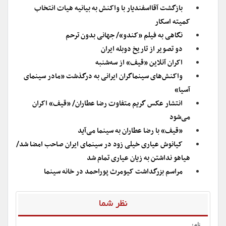
بازگشت آقااسفندیار با واکنش به بیانیه هیات انتخاب
کمیته اسکار
نگاهی به فیلم «کندو»/ جهانی بدون ترحم
دو تصویر از تاریخ دوبله ایران
اکران آنلاین «قیف» از سه‌شنبه
واکنش‌های سینماگران ایرانی به درگذشت «مادر سینمای
آسیا»
انتشار عکس گریم متفاوت رضا عطاران/ «قیف» اکران
می‌شود
«قیف» با رضا عطاران به سینما می‌آید
کیانوش عیاری خیلی زود در سینمای ایران صاحب امضا شد/
هیاهو نداشتن به زیان عیاری تمام شد
مراسم بزرگداشت کیومرث پوراحمد در خانه سینما
نظر شما
نام: