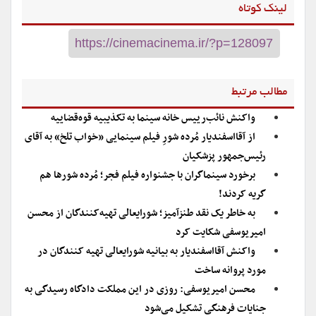
لینک کوتاه
مطالب مرتبط
واکنش نائب‌رییس خانه سینما به تکذیبیه قوه‌قضاییه
از آقااسفندیار مُرده شورِ فیلم سینمایی «خواب تلخ» به آقای
رئیس‌جمهور پزشکیان
برخورد سینماگران با جشنواره فیلم فجر؛ مُرده شورها هم
گریه کردند!
به خاطر یک نقد طنزآمیز؛ شورایعالی تهیه‌کنندگان از محسن
امیریوسفی شکایت کرد
واکنش آقااسفندیار به بیانیه شورایعالی تهیه کنندگان در
مورد پروانه ساخت
محسن امیریوسفی: روزی در این مملکت دادگاه رسیدگی به
جنایات فرهنگی تشکیل می‌شود