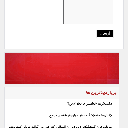
پربازدیدترین ها
«استخر»؛ خواستن یا نخواستن؟
«فراموشخانه»؛ قربانیان فراموش‌شده‌ی تاریخ
درباره آواز گنجشکها :نمادی از انسانی که هم می تواند پرواز کند وهم