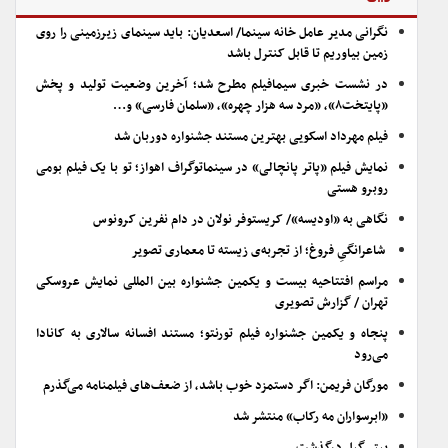
نگرانی مدیر عامل خانه سینما/ اسعدیان: باید سینمای زیرزمینی را روی
زمین بیاوریم تا قابل کنترل باشد
در نشست خبری سیمافیلم مطرح شد؛ آخرین وضعیت تولید و پخش
«پایتخت۸»، «مرد سه هزار چهره»، «سلمان فارسی» و…
فیلم مهرداد اسکویی بهترین مستند جشنواره دوربان شد
نمایش فیلم «پاتر پانچالی» در سینماتوگراف اهواز؛ تو با یک فیلم بومی
روبرو هستی
نگاهی به «اودیسه»/ کریستوفر نولان در دام نفرین کرونوس
شاعرانگیِ فروغ؛ از تجربه‌ی زیسته تا معماری تصویر
مراسم افتتاحیه بیست و یکمین جشنواره بین المللی نمایش عروسکی
تهران / گزارش تصویری
پنجاه و یکمین جشنواره فیلم تورنتو؛ مستند افسانه سالاری به کانادا
می‌رود
مورگان فریمن: اگر دستمزد خوب باشد، از ضعف‌های فیلمنامه می‌گذرم
«ابرسواران مه رکاب» منتشر شد