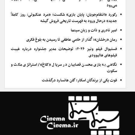
می‌رود
رکورد «انتقام‌جویان: پایان بازی» شکست؛ «مرد عنکبوتی: روز کاملاً
جدید» درحال ورود به فهرست تاریخی فروش گیشه
امیر نادری و ذات و زبان سینما
رمان «رخشان»؛ گُذار از خامیِ عاطفی تا رسیدن به بلوغ فکری
فستیوال فیلم ونیز ۲۰۲۶؛ توضیحات مدیر جشنواره درباره غیبت
فیلم‌های هالیوودی
نگاهی به بازی محسن قصابیان در سریال «کلاغ»/ استراتژی مکث و
سکوت
فوت یکی از برندگان اسکار؛ گلن هانسارد درگذشت