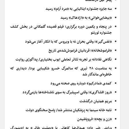
پیتر گیل درگذشت
سه جایزه جشنواره ایتالیایی به «مرد آرام» رسید
«بیضایی‌خوانی» به «اژدهاک» رسید
در پنجاه و یکمین دوره برگزاری؛ فیلم قصیده گلمکانی در بخش کشف
جشنواره تورنتو
«نفس‌گیر»؛ وقتی بحران نه با ویروس که با انکار آغاز می‌شود
«فراموشخانه»؛ قربانیان فراموش‌شده‌ی تاریخ
نگاهی نقادانه بر تجربه تئاتر تعاملی ایوب بختیاری/ پداگوژی روایت
به مناسبت ۲۸ تیری که سالمرگ خسرو شکیبایی بود/ دیداری که
خاطره‌ای ماندگار شد
کمدی «مادرکیو» دوباره روی صحنه می‌رود
«روز افشاگری»؛ وقتی اسپیلبرگ به سوی ناشناخته‌ها بازمی‌گردد
مریم همتیان درگذشت
نامه خانه سینما به پزشکیان منتشر شد/ پاسخ سخنگوی دولت
«زن و بچه»؛ فروپاشیدن
ورایتی خبر داد؛ عبدالرضا کاهانی با «بهشت خالی» به ادینبورگ