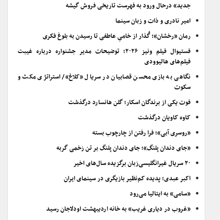
جدید» درحال ورود به فهرست تاریخی فروش گیشه
امیر نادری و ذات و زبان سینما
رمان «رخشان»؛ گُذار از خامیِ عاطفی تا رسیدن به بلوغ فکری
فستیوال فیلم ونیز ۲۰۲۶؛ توضیحات مدیر جشنواره درباره غیبت
فیلم‌های هالیوودی
نگاهی به بازی محسن قصابیان در سریال «کلاغ»/ استراتژی مکث و
سکوت
فوت یکی از برندگان اسکار؛ گلن هانسارد درگذشت
کاوه کاویان درگذشت
«روسری آبی»؛ فرا رفتن از چارچوب بسته
«جای دندان پلنگ»؛ جای دندان پلنگ بر تن زخمی گربه
۲۰ سریال غیرانگلیسی‌زبان برگزیده سال‌های اخیر
اکبر عبدی؛ پدیده کم‌نظیر بازیگری در سینمای ایران
«سامی» به ایتالیا می‌رود
«غروب در دیاری غریب» به خانه اردیبهشت اودلاجان رسید