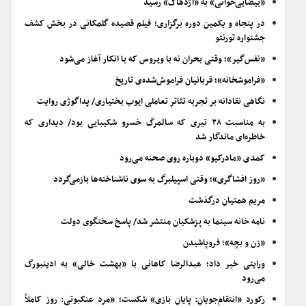
«بیضایی‌خوانی» به «اژدهاک» رسید
در پنجاه و یکمین دوره برگزاری؛ فیلم قصیده گلمکانی در بخش کشف
جشنواره تورنتو
«نفس‌گیر»؛ وقتی بحران نه با ویروس که با انکار آغاز می‌شود
«فراموشخانه»؛ قربانیان فراموش‌شده‌ی تاریخ
نگاهی نقادانه بر تجربه تئاتر تعاملی ایوب بختیاری/ پداگوژی روایت
به مناسبت ۲۸ تیری که سالمرگ خسرو شکیبایی بود/ دیداری که
خاطره‌ای ماندگار شد
کمدی «مادرکیو» دوباره روی صحنه می‌رود
«روز افشاگری»؛ وقتی اسپیلبرگ به سوی ناشناخته‌ها بازمی‌گردد
مریم همتیان درگذشت
نامه خانه سینما به پزشکیان منتشر شد/ پاسخ سخنگوی دولت
«زن و بچه»؛ فروپاشیدن
ورایتی خبر داد؛ عبدالرضا کاهانی با «بهشت خالی» به ادینبورگ
می‌رود
رکورد «انتقام‌جویان: پایان بازی» شکست؛ «مرد عنکبوتی: روز کاملاً