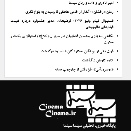
امیر نادری و ذات و زبان سینما
رمان «رخشان»؛ گُذار از خامیِ عاطفی تا رسیدن به بلوغ فکری
فستیوال فیلم ونیز ۲۰۲۶؛ توضیحات مدیر جشنواره درباره غیبت
فیلم‌های هالیوودی
نگاهی به بازی محسن قصابیان در سریال «کلاغ»/ استراتژی مکث و
سکوت
فوت یکی از برندگان اسکار؛ گلن هانسارد درگذشت
کاوه کاویان درگذشت
«روسری آبی»؛ فرا رفتن از چارچوب بسته