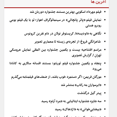
آخرین ها
فیلم مهرداد اسکویی بهترین مستند جشنواره دوربان شد
نمایش فیلم «پاتر پانچالی» در سینماتوگراف اهواز؛ تو با یک فیلم بومی
روبرو هستی
نگاهی به «اودیسه»/ کریستوفر نولان در دام نفرین کرونوس
شاعرانگیِ فروغ؛ از تجربه‌ی زیسته تا معماری تصویر
مراسم افتتاحیه بیست و یکمین جشنواره بین المللی نمایش عروسکی
تهران / گزارش تصویری
پنجاه و یکمین جشنواره فیلم تورنتو؛ مستند افسانه سالاری به کانادا
می‌رود
مورگان فریمن: اگر دستمزد خوب باشد، از ضعف‌های فیلمنامه می‌گذرم
«ابرسواران مه رکاب» منتشر شد
پیتر گیل درگذشت
سه جایزه جشنواره ایتالیایی به «مرد آرام» رسید
«بیضایی‌خوانی» به «اژدهاک» رسید