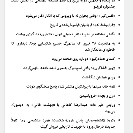
در پنجاه و یکمین دوره برگزاری؛ فیلم قصیده گلمکانی در بخش کشف
جشنواره تورنتو
«نفس‌گیر»؛ وقتی بحران نه با ویروس که با انکار آغاز می‌شود
«فراموشخانه»؛ قربانیان فراموش‌شده‌ی تاریخ
نگاهی نقادانه بر تجربه تئاتر تعاملی ایوب بختیاری/ پداگوژی روایت
به مناسبت ۲۸ تیری که سالمرگ خسرو شکیبایی بود/ دیداری که
خاطره‌ای ماندگار شد
کمدی «مادرکیو» دوباره روی صحنه می‌رود
«روز افشاگری»؛ وقتی اسپیلبرگ به سوی ناشناخته‌ها بازمی‌گردد
مریم همتیان درگذشت
نامه خانه سینما به پزشکیان منتشر شد/ پاسخ سخنگوی دولت
«زن و بچه»؛ فروپاشیدن
ورایتی خبر داد؛ عبدالرضا کاهانی با «بهشت خالی» به ادینبورگ
می‌رود
رکورد «انتقام‌جویان: پایان بازی» شکست؛ «مرد عنکبوتی: روز کاملاً
جدید» درحال ورود به فهرست تاریخی فروش گیشه