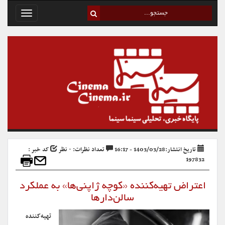
Toggle
avigation
تاریخ انتشار:1403/03/28 - 16:17
تعداد نظرات: ۰ نظر
کد خبر :
197832
اعتراض تهیه‌کننده «کوچه ژاپنی‌ها» به عملکرد
سالن‌دارها
تهیه‌کننده