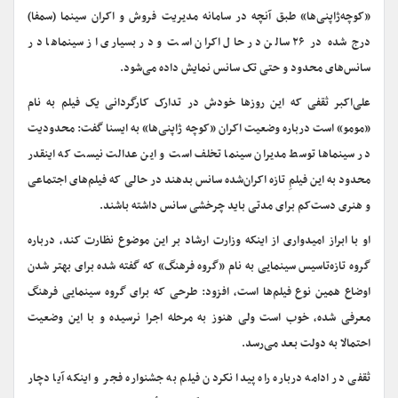
«کوچه‌ژاپنی‌ها» طبق آنچه در سامانه مدیریت فروش و اکران سینما (سمفا)
درج شده در ۲۶ سالن در حال اکران است و در بسیاری از سینماها در
سانس‌های محدود و حتی تک سانس نمایش داده می‌شود.
علی‌اکبر ثقفی که این روزها خودش در تدارک کارگردانی یک فیلم به نام
«مومو» است درباره وضعیت اکران «کوچه ژاپنی‌ها» به ایسنا گفت:‌ محدودیت
در سینماها توسط مدیران سینما تخلف است و این عدالت نیست که اینقدر
محدود به این فیلمِ تازه اکران‌شده سانس بدهند در حالی که فیلم‌های اجتماعی
و هنری دست‌کم برای مدتی باید چرخشی سانس داشته باشند.
او با ابراز امیدواری از اینکه وزارت ارشاد بر این موضوع نظارت کند، درباره
گروه تازه‌تاسیس سینمایی به نام «گروه فرهنگ» که گفته شده برای بهتر شدن
اوضاع همین نوع فیلم‌ها است، افزود: طرحی که برای گروه سینمایی فرهنگ
معرفی شده، خوب است ولی هنوز به مرحله اجرا نرسیده و با این وضعیت
احتمالا به دولت بعد می‌رسد.
ثقفی در ادامه درباره راه پیدا نکردن فیلم به جشنواره فجر و اینکه آیا دچار