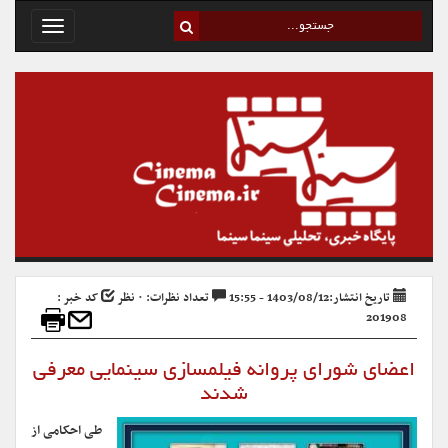
Toggle
avigation
تاریخ انتشار:1403/08/12 - 15:55
تعداد نظرات: ۰ نظر
کد خبر :
201908
اعضای شورای پروانه فیلمسازی سینمایی معرفی
شدند
طی احکامی از