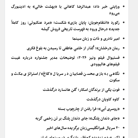
ورایتی خبر داد؛ عبدالرضا کاهانی با «بهشت خالی» به ادینبورگ
می‌رود
رکورد «انتقام‌جویان: پایان بازی» شکست؛ «مرد عنکبوتی: روز کاملاً
جدید» درحال ورود به فهرست تاریخی فروش گیشه
امیر نادری و ذات و زبان سینما
رمان «رخشان»؛ گُذار از خامیِ عاطفی تا رسیدن به بلوغ فکری
فستیوال فیلم ونیز ۲۰۲۶؛ توضیحات مدیر جشنواره درباره غیبت
فیلم‌های هالیوودی
نگاهی به بازی محسن قصابیان در سریال «کلاغ»/ استراتژی مکث و
سکوت
فوت یکی از برندگان اسکار؛ گلن هانسارد درگذشت
کاوه کاویان درگذشت
«روسری آبی»؛ فرا رفتن از چارچوب بسته
«جای دندان پلنگ»؛ جای دندان پلنگ بر تن زخمی گربه
۲۰ سریال غیرانگلیسی‌زبان برگزیده سال‌های اخیر
اکبر عبدی؛ پدیده کم‌نظیر بازیگری در سینمای ایران