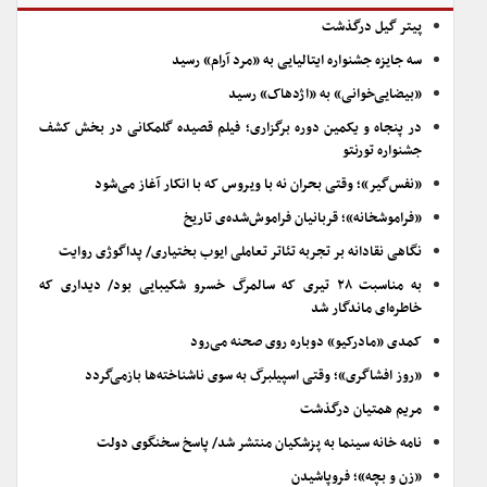
پیتر گیل درگذشت
سه جایزه جشنواره ایتالیایی به «مرد آرام» رسید
«بیضایی‌خوانی» به «اژدهاک» رسید
در پنجاه و یکمین دوره برگزاری؛ فیلم قصیده گلمکانی در بخش کشف
جشنواره تورنتو
«نفس‌گیر»؛ وقتی بحران نه با ویروس که با انکار آغاز می‌شود
«فراموشخانه»؛ قربانیان فراموش‌شده‌ی تاریخ
نگاهی نقادانه بر تجربه تئاتر تعاملی ایوب بختیاری/ پداگوژی روایت
به مناسبت ۲۸ تیری که سالمرگ خسرو شکیبایی بود/ دیداری که
خاطره‌ای ماندگار شد
کمدی «مادرکیو» دوباره روی صحنه می‌رود
«روز افشاگری»؛ وقتی اسپیلبرگ به سوی ناشناخته‌ها بازمی‌گردد
مریم همتیان درگذشت
نامه خانه سینما به پزشکیان منتشر شد/ پاسخ سخنگوی دولت
«زن و بچه»؛ فروپاشیدن