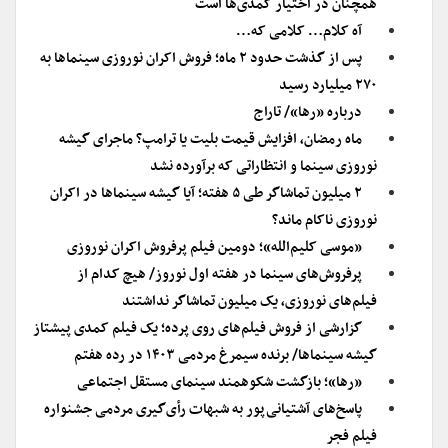
همچنان در اختیار کمدی‌ها است
آه کلام… کلامی که…
پس از گذشت حدود ۲ ماه؛ فروش اکران نوروزی سینماها به
۲۷۰ میلیارد رسید
درباره «رها»/ تاراج
ماه رمضان، افزایش قیمت بلیت یا ترامپ؟ ماجرای گیشه
نوروزی سینما و انتظاراتی که برآورده نشد
۲ میلیون تماشاگر طی ۵ هفته؛ آیا گیشه سینماها در اکران
نوروزی ناکام ماند؟
«موسی کلیم‌الله»؛ دومین فیلم پرفروش اکران نوروزی
پرفروش‌های سینما در هفته اول نوروز/ هیچ کدام از
فیلم‌های نوروزی، یک میلیون تماشاگر نداشتند
گزارشی از فروش فیلم‌های روی پرده؛ یک فیلم کمدی پیشتاز
گیشه سینماها/ برنده سیمرغ مردمی ۱۴۰۳ در رده هفتم
«رها»؛ بازگشت شکوهمند سینمای مستقل اجتماعی
پاسخ‌های آشتیانی‌پور به شبهات رأی‌گیری مردمی جشنواره
فیلم فجر