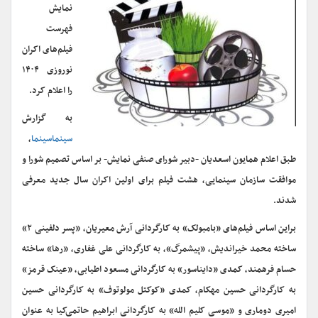
نمایش
فهرست
فیلم‌های اکران
نوروزی ۱۴۰۴
را اعلام کرد.
به گزارش
سینماسینما
،
طبق اعلام همایون اسعدیان -دبیر شورای صنفی نمایش- بر اساس تصمیم شورا و
موافقت سازمان سینمایی، هشت فیلم برای اولین‌ اکران سال جدید معرفی
شدند.
براین اساس فیلم‌های «بامبولک» به کارگردانی آرش معیریان، «پسر دلفینی ۲»
ساخته محمد خیراندیش، «پیشمرگ»، به کارگردانی علی غفاری، «رها» ساخته
حسام فرهمند، کمدی «دایناسور» به کارگردانی مسعود اطیابی، «عینک قرمز»
به کارگردانی حسین مهکام، کمدی «کوکتل مولوتوف» به کارگردانی حسین
امیری دوماری و «موسی کلیم الله» به کارگردانی ابراهیم حاتمی‌کیا به عنوان