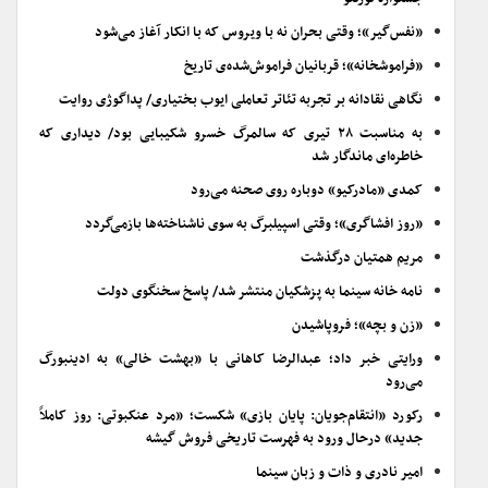
«نفس‌گیر»؛ وقتی بحران نه با ویروس که با انکار آغاز می‌شود
«فراموشخانه»؛ قربانیان فراموش‌شده‌ی تاریخ
نگاهی نقادانه بر تجربه تئاتر تعاملی ایوب بختیاری/ پداگوژی روایت
به مناسبت ۲۸ تیری که سالمرگ خسرو شکیبایی بود/ دیداری که
خاطره‌ای ماندگار شد
کمدی «مادرکیو» دوباره روی صحنه می‌رود
«روز افشاگری»؛ وقتی اسپیلبرگ به سوی ناشناخته‌ها بازمی‌گردد
مریم همتیان درگذشت
نامه خانه سینما به پزشکیان منتشر شد/ پاسخ سخنگوی دولت
«زن و بچه»؛ فروپاشیدن
ورایتی خبر داد؛ عبدالرضا کاهانی با «بهشت خالی» به ادینبورگ
می‌رود
رکورد «انتقام‌جویان: پایان بازی» شکست؛ «مرد عنکبوتی: روز کاملاً
جدید» درحال ورود به فهرست تاریخی فروش گیشه
امیر نادری و ذات و زبان سینما