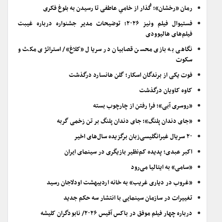
رمان «رخشان»؛ گُذار از خامیِ عاطفی تا رسیدن به بلوغ فکری
فستیوال فیلم ونیز ۲۰۲۶؛ توضیحات مدیر جشنواره درباره غیبت
فیلم‌های هالیوودی
نگاهی به بازی محسن قصابیان در سریال «کلاغ»/ استراتژی مکث و
سکوت
فوت یکی از برندگان اسکار؛ گلن هانسارد درگذشت
کاوه کاویان درگذشت
«روسری آبی»؛ فرا رفتن از چارچوب بسته
«جای دندان پلنگ»؛ جای دندان پلنگ بر تن زخمی گربه
۲۰ سریال غیرانگلیسی‌زبان برگزیده سال‌های اخیر
اکبر عبدی؛ پدیده کم‌نظیر بازیگری در سینمای ایران
«سامی» به ایتالیا می‌رود
«غروب در دیاری غریب» به خانه اردیبهشت اودلاجان رسید
تغییرات در سازمان سینمایی با انتشار سه حکم جدید
درباره چهار فیلم موفق در باکس آفیس ۲۰۲۶/ نابودگران کلیشه