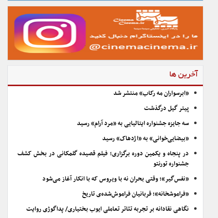
آخرین ها
«ابرسواران مه رکاب» منتشر شد
پیتر گیل درگذشت
سه جایزه جشنواره ایتالیایی به «مرد آرام» رسید
«بیضایی‌خوانی» به «اژدهاک» رسید
در پنجاه و یکمین دوره برگزاری؛ فیلم قصیده گلمکانی در بخش کشف
جشنواره تورنتو
«نفس‌گیر»؛ وقتی بحران نه با ویروس که با انکار آغاز می‌شود
«فراموشخانه»؛ قربانیان فراموش‌شده‌ی تاریخ
نگاهی نقادانه بر تجربه تئاتر تعاملی ایوب بختیاری/ پداگوژی روایت