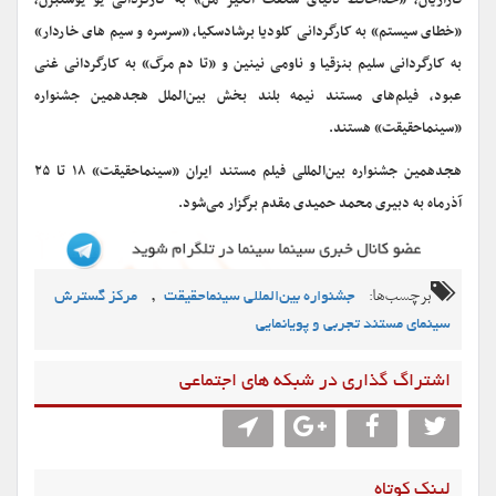
قازاریان، «خداحافظ دنیای شگفت انگیز من» به کارگردانی یو یوستبرن،
«خطای سیستم» به کارگردانی کلودیا برشادسکیا، «سرسره و سیم های خاردار»
به کارگردانی سلیم بنزقیا و ناومی نینین و «تا دم مرگ» به کارگردانی غنی
عبود، فیلم‌های مستند نیمه بلند بخش بین‌الملل هجدهمین جشنواره
«سینماحقیقت» هستند.
هجدهمین جشنواره بین‌المللی فیلم مستند ایران «سینماحقیقت» ۱۸ تا ۲۵
آذرماه به دبیری محمد حمیدی مقدم برگزار می‌شود.
برچسب‌ها:
,
جشنواره بین‌المللی سینماحقیقت
مرکز گسترش
سینمای مستند تجربی و پویانمایی
اشتراگ گذاری در شبکه های اجتماعی
لینک کوتاه