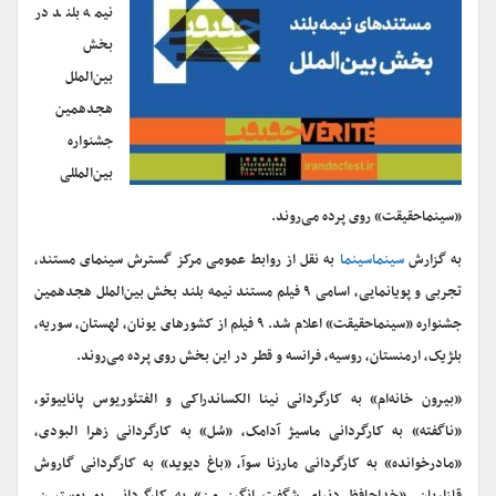
نیمه بلند در
بخش
بین‌الملل
هجدهمین
جشنواره
بین‌المللی
«سینماحقیقت» روی پرده می‌روند.
به گزارش
سینماسینما
به نقل از روابط عمومی مرکز گسترش سینمای مستند،
تجربی و پویانمایی، اسامی ۹ فیلم مستند نیمه بلند بخش بین‌الملل هجدهمین
جشنواره «سینماحقیقت» اعلام شد. ۹ فیلم از کشورهای یونان، لهستان، سوریه،
بلژیک، ارمنستان، روسیه، فرانسه و قطر در این بخش روی پرده می‌روند.
«بیرون خانه‌ام» به کارگردانی نینا الکساندراکی و الفتئوریوس پاناییوتو،
«ناگفته» به کارگردانی ماسیژ آدامک، «سُل» به کارگردانی زهرا البودی،
«مادرخوانده» به کارگردانی مارزنا سوآ، «باغ دیوید» به کارگردانی گاروش