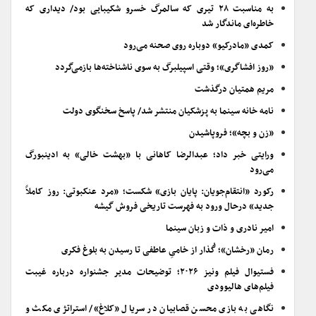
به مناسبت ۲۸ تیری که سالمرگ خسرو شکیبایی بود/ دیداری که
خاطره‌ای ماندگار شد
کمدی «مادرکیو» دوباره روی صحنه می‌رود
«روز افشاگری»؛ وقتی اسپیلبرگ به سوی ناشناخته‌ها بازمی‌گردد
مریم همتیان درگذشت
نامه خانه سینما به پزشکیان منتشر شد/ پاسخ سخنگوی دولت
«زن و بچه»؛ فروپاشیدن
ورایتی خبر داد؛ عبدالرضا کاهانی با «بهشت خالی» به ادینبورگ
می‌رود
رکورد «انتقام‌جویان: پایان بازی» شکست؛ «مرد عنکبوتی: روز کاملاً
جدید» درحال ورود به فهرست تاریخی فروش گیشه
امیر نادری و ذات و زبان سینما
رمان «رخشان»؛ گُذار از خامیِ عاطفی تا رسیدن به بلوغ فکری
فستیوال فیلم ونیز ۲۰۲۶؛ توضیحات مدیر جشنواره درباره غیبت
فیلم‌های هالیوودی
نگاهی به بازی محسن قصابیان در سریال «کلاغ»/ استراتژی مکث و