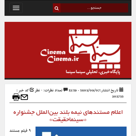
Toggle
avigation
تاریخ انتشار:1403/09/07 - 12:19
تعداد نظرات: ۰ نظر
کد خبر :
202735
اعلام مستندهای نیمه بلند بین‌الملل جشنواره
«سینماحقیقت»
۹ فیلم مستند