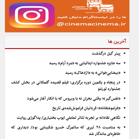
آخرین ها
پیتر گیل درگذشت
سه جایزه جشنواره ایتالیایی به «مرد آرام» رسید
«بیضایی‌خوانی» به «اژدهاک» رسید
در پنجاه و یکمین دوره برگزاری؛ فیلم قصیده گلمکانی در بخش کشف
جشنواره تورنتو
«نفس‌گیر»؛ وقتی بحران نه با ویروس که با انکار آغاز می‌شود
«فراموشخانه»؛ قربانیان فراموش‌شده‌ی تاریخ
نگاهی نقادانه بر تجربه تئاتر تعاملی ایوب بختیاری/ پداگوژی روایت
به مناسبت ۲۸ تیری که سالمرگ خسرو شکیبایی بود/ دیداری که
خاطره‌ای ماندگار شد