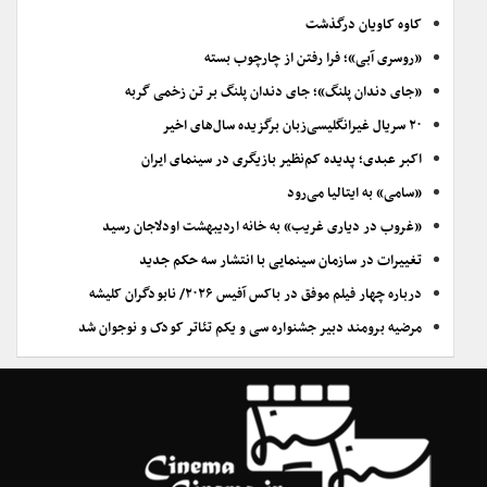
کاوه کاویان درگذشت
«روسری آبی»؛ فرا رفتن از چارچوب بسته
«جای دندان پلنگ»؛ جای دندان پلنگ بر تن زخمی گربه
۲۰ سریال غیرانگلیسی‌زبان برگزیده سال‌های اخیر
اکبر عبدی؛ پدیده کم‌نظیر بازیگری در سینمای ایران
«سامی» به ایتالیا می‌رود
«غروب در دیاری غریب» به خانه اردیبهشت اودلاجان رسید
تغییرات در سازمان سینمایی با انتشار سه حکم جدید
درباره چهار فیلم موفق در باکس آفیس ۲۰۲۶/ نابودگران کلیشه
مرضیه برومند دبیر جشنواره سی و یکم تئاتر کودک و نوجوان شد