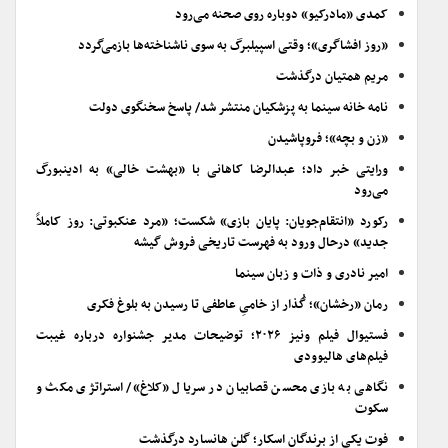
کمدی «مادرکیو» دوباره روی صحنه می‌رود
«روز افشاگری»؛ وقتی اسپیلبرگ به سوی ناشناخته‌ها بازمی‌گردد
مریم همتیان درگذشت
نامه خانه سینما به پزشکیان منتشر شد/ پاسخ سخنگوی دولت
«زن و بچه»؛ فروپاشیدن
ورایتی خبر داد؛ عبدالرضا کاهانی با «بهشت خالی» به ادینبورگ
می‌رود
رکورد «انتقام‌جویان: پایان بازی» شکست؛ «مرد عنکبوتی: روز کاملاً
جدید» درحال ورود به فهرست تاریخی فروش گیشه
امیر نادری و ذات و زبان سینما
رمان «رخشان»؛ گُذار از خامیِ عاطفی تا رسیدن به بلوغ فکری
فستیوال فیلم ونیز ۲۰۲۶؛ توضیحات مدیر جشنواره درباره غیبت
فیلم‌های هالیوودی
نگاهی به بازی محسن قصابیان در سریال «کلاغ»/ استراتژی مکث و
سکوت
فوت یکی از برندگان اسکار؛ گلن هانسارد درگذشت