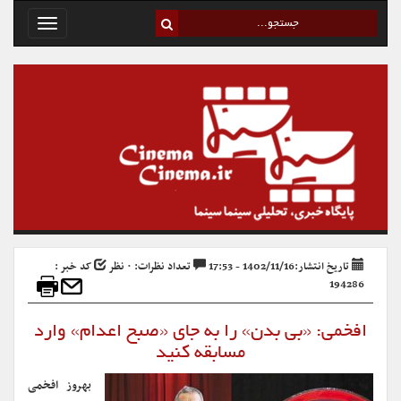
Toggle
avigation
تاریخ انتشار:1402/11/16 - 17:53
تعداد نظرات: ۰ نظر
کد خبر :
194286
افخمی: «بی بدن» را به جای «صبح اعدام» وارد
مسابقه کنید
بهروز افخمی