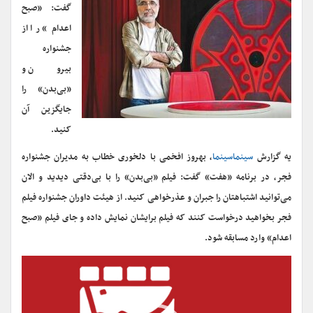
گفت: «صبح
اعدام» را از
جشنواره
بیرون و
«بی‌بدن» را
جایگزین آن
کنید.
یه گزارش
سینماسینما
، بهروز افخمی با دلخوری خطاب به مدیران جشنواره
فجر، در برنامه «هفت» گفت: فیلم «بی‌بدن» را با بی‌دقتی دیدید و الان
می‌توانید اشتباهتان را جبران و عذرخواهی کنید. از هیئت داوران جشنواره فیلم
فجر بخواهید درخواست کنند که فیلم برایشان نمایش داده و جای فیلم «صبح
اعدام» وارد مسابقه شود.
نمایشگر
ویدیو