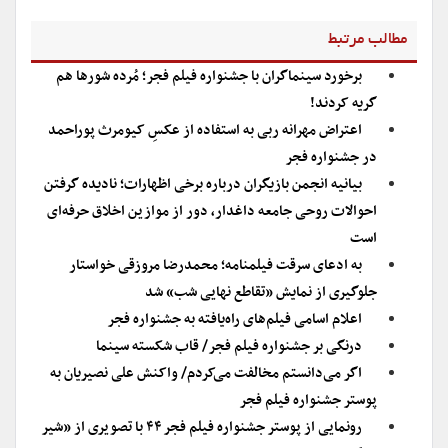
مطالب مرتبط
برخورد سینماگران با جشنواره فیلم فجر؛ مُرده شورها هم
گریه کردند!
اعتراض مهرانه ربی به استفاده از عکسِ کیومرث پوراحمد
در جشنواره فجر
بیانیه انجمن بازیگران درباره برخی اظهارات؛ نادیده گرفتن
احوالات روحی جامعه داغدار، دور از موازین اخلاق حرفه‌ای
است
به ادعای سرقت فیلمنامه؛ محمدرضا مروزقی خواستار
جلوگیری از نمایش «تقاطع نهایی شب» شد
اعلام اسامی فیلم‌های راه‌یافته به جشنواره فجر
درنگی بر جشنواره فیلم فجر/ قاب شکسته سینما
اگر می‌دانستم مخالفت می‌کردم/ واکنش علی نصیریان به
پوستر جشنواره فیلم فجر
رونمایی از پوستر جشنواره فیلم فجر ۴۴ با تصویری از «شیر