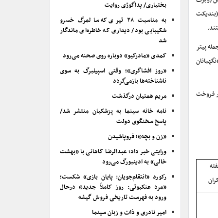
آیرون من (رابرت
بختیاری/ پداگوژی روایت
(بندیکت
به مناسبت ۲۸ تیری که سالمرگ خسرو
تند.
شکیبایی بود/ دیداری که خاطره‌ای ماندگار
شد
مله پیتر
کمدی «مادرکیو» دوباره روی صحنه می‌رود
نگهبانان
«روز افشاگری»؛ وقتی اسپیلبرگ به سوی
ناشناخته‌ها بازمی‌گردد
اک “یک مکان آرام” (A Quiet Place) از پارامونت ۱۰٫۷ میلیون دلار فروخت
مریم همتیان درگذشت
نامه خانه سینما به پزشکیان منتشر شد/
پاسخ سخنگوی دولت
«زن و بچه»؛ فروپاشیدن
ورایتی خبر داد؛ عبدالرضا کاهانی با «بهشت
خالی» به ادینبورگ می‌رود
ته
رکورد «انتقام‌جویان: پایان بازی» شکست؛
ران
«مرد عنکبوتی: روز کاملاً جدید» درحال
ورود به فهرست تاریخی فروش گیشه
امیر نادری و ذات و زبان سینما