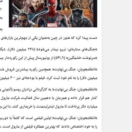
می
به ۶۳۰ میلیون دلار برساند. این بیشترین فروش افتتاحیه یک 
به
دست پیدا کرد که هنوز در چین به‌عنوان یکی از مهم‌ترین بازارهای جهانی اکران نشده است. ف
“جنگ‌های ستاره‌ای: نیرو 
“سرنوشت خشمگین” (۵۴۱٫۹) از یونیورسال پیش از این رکورددار بیشترین فروش افتتاحیه در بازار جهانی بود.
میلیون دلار) را به نام خود ثبت کرد. فیلم با بودجه‌ای نیز ۳۰۰ میلیون دلار تولید شده و میلیون‌ها دلار نیز هزینه تبلیغات آن شده است.
“انتقامجویان: جنگ بی‌نهایت” به کارگردانی برادران روسو (آنتونی و
میلیارد دلار پرداخت تا مارول اینترتینمنت را خریداری کند، با این
را به خود اختصاص دادند که بهترین عملکرد فیلمی از مارول است. سهم سینماهای آمری