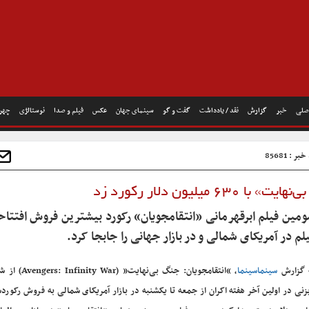
صلی
خبر
گزارش
نقد / یادداشت
گفت و گو
سینمای جهان
عکس
فیلم و صدا
نوستالژی
چهره
ر : 85681
۶ میلیون دلار رکورد زد
مین فیلم ابرقهرمانی «انتقامجویان» رکورد بیشترین فروش افتتاح
لم در آمریکای شمالی و در بازار جهانی را جابجا کرد.
 گزارش
سینماسینما
، “انتقامجویان: جنگ بی‌نهای