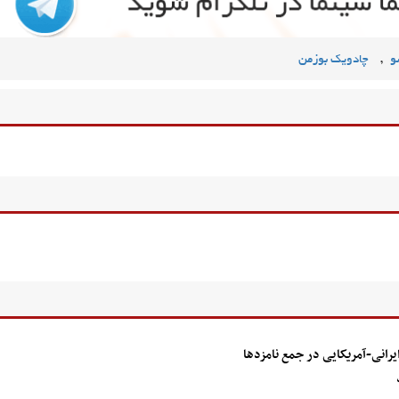
,
و
چادویک بوزمن