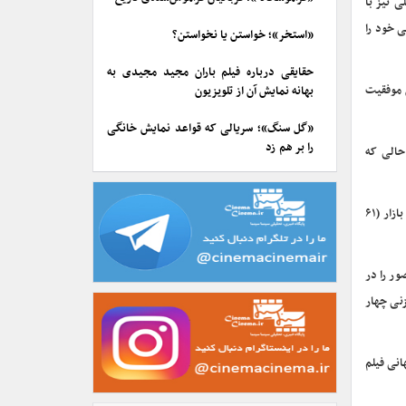
ی نیز با
ی خود را
«استخر»؛ خواستن یا نخواستن؟
حقایقی درباره فیلم باران مجید مجیدی به
ن موفقیت
بهانه نمایش آن از تلویزیون
«گل سنگ»؛ سریالی که قواعد نمایش خانگی
را بر هم زد
 در حالی که
“انتقامجویان: جنگ بی‌نهایت” همچنین رکورد بیشترین فروش شنبه یک فیلم در آمریکای شمالی (۸۳ میلیون دلار) و بیشترین فروش یکشنبه یک فیلم در این بازار (۶۱
ور را در
وسای شرکت والت دیزنی چهار
ون دلار از مجموع فروش جهانی فیلم