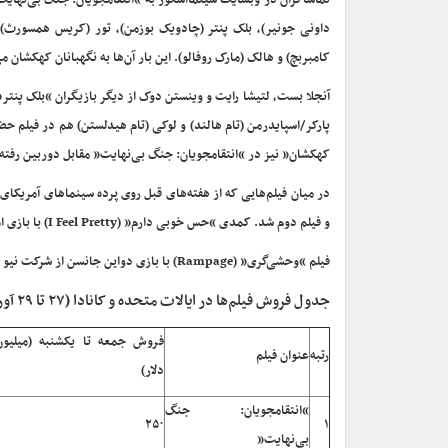
داونی جونیر)، بلک پنتر (چادویک بوزمن)، تور (کریس همسورث)، ک
کامبربچ) و هالک (مارک روفالو). این بار آن‌ها به نگهبانان کهکشان 
آنجلا بست، لتیشا رایت و وینستن دوک از دیگر بازیگران “بلک پنتر
پارکر/اسپایدرمن (تام هالند) و لوکی (تام هیدلستن) هم در فیلم حضو
کهکشان” نیز در “انتقامجویان: جنگ بی‌نهایت” مقابل دوربین رفته‌ا
و فیلم دوم شد. کمدی “حس خوبی دارم” (I Feel Pretty) با بازی ‌امی شومر در دومین آخر هفته اکران ۸٫۱ میلیون دلار فروخت و در رده سوم قرار گرفت.
فیلم “وحشی‌گری” (Rampage) با بازی دواین جانسن از شرکت نیو لاین با ۷٫۱ میلیون دلار چهارمین فیلم پرفروش آخر هفته در آمریکای شمالی شد.
جدول فروش فیلم‌ها در ایالات ‌متحده و کانادا (۲۷ تا ۲۹ آوریل ۲۰۱۸)
فروش جمعه تا یکشنبه (میلیون
رتبه
عنوان فیلم
دلار)
“انتقامجویان: جنگ
۲۵۰
۱
بی‌نهایت”