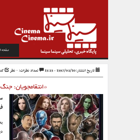
صفحه ا
تاریخ انتشار:1397/02/10 - 13:23
تعداد نظرات: ۰ نظر
کد خب
«انتقامجویان: جنگ بی‌نهایت» با ۳۰
سو
فی
به