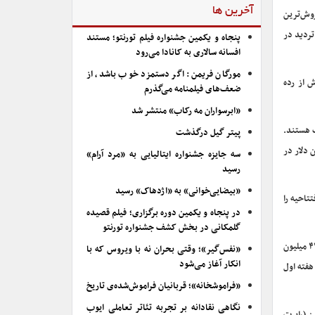
آخرین ها
ست آمد که در حال حاضر با ۶۸۸ میلیون دلار پرفروش‌ترین
تردید در
پنجاه و یکمین جشنواره فیلم تورنتو؛ مستند
افسانه سالاری به کانادا می‌رود
مورگان فریمن: اگر دستمزد خوب باشد، از
 بار دیگر اوج گرفت و با ۴٫۴ میلیون دلار فروش از رده
ضعف‌های فیلمنامه می‌گذرم
«ابرسواران مه رکاب» منتشر شد
 شرکت هستند.
پیتر گیل درگذشت
فروش افتتاحیه یک فیلم ابرقهرمانی در ایالات متحده و کانادا بود و “بلک پنتر” با ۲۰۲ میلیون دلار در
سه جایزه جشنواره ایتالیایی به «مرد آرام»
رسید
«بیضایی‌خوانی» به «اژدهاک» رسید
می را که بیشترین فروش افتتاحیه را
در پنجاه و یکمین دوره برگزاری؛ فیلم قصیده
گلمکانی در بخش کشف جشنواره تورنتو
از سوی دیگر، “انتقامجویان: جنگ بی‌نهایت” در بازار بین‌المللی نتوانست رکورد بیشترین فروش افتتاحیه در این سطح را بشکند. “سرنوشت خشمگین” با ۴۴۳٫۲ میلیون
«نفس‌گیر»؛ وقتی بحران نه با ویروس که با
انکار آغاز می‌شود
ن در هفته اول
«فراموشخانه»؛ قربانیان فراموش‌شده‌ی تاریخ
نگاهی نقادانه بر تجربه تئاتر تعاملی ایوب