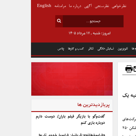
نظرخواهی
نظرسنجی
آگهی
درباره ما
مرامنامه
English
امروز: شنبه , ۱۷ مرداد ۱۴۰۵
 ها
تلویزیون
نمایش خانگی
تئاتر
کسب و کارها
پلاس
یه یک
پربازدیدترین ها
گفت‌وگو با بازیگر فیلم باران/ دوست دارم
ت” (Avengers: Infinity War) از شرکت‌های
دوباره بازی کنم
دیزنی در اولین آخر هفته اکران از جمعه تا یکشنبه در بازار آمریکای شمالی به فروش رکوردشکن ۲۵۰
«فراموشخانه»؛ قربانیان فراموش‌شده‌ی تاریخ