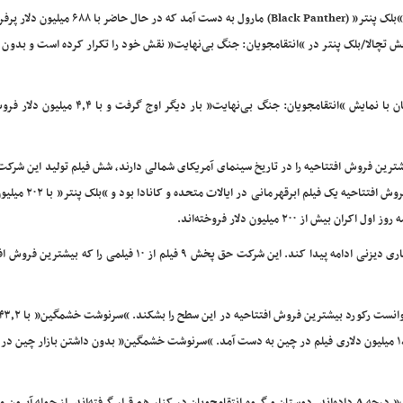
پیروزی بزرگ “انتقامجویان: جنگ بی‌نهایت” در پی موفقیت عظیم “بلک پنتر” (Black Panther) مارول به د
ش تچالا/بلک پنتر در “انتقامجویان: جنگ بی‌نهایت” نقش خود را تکرار کرده است و بدون 
“بلک پنتر” در اتفاقی شگفت‌انگیز در یازدهمین هفته اکران همزمان با نمایش “انتقامجویان: جنگ بی‌نهایت”
ون در اوج موفقیت قرار دارد. از ۱۰ فیلمی که بیشترین فروش افتتاحیه را در تاریخ سینمای آمریکای شمالی دارند، شش فیلم تولید این
اولین فیلم “انتقامجویان” با ۲۰۷٫۴ میلیون دلار رکورددار بیشترین 
ز ۲۰۰ میلیون دلار فروخته‌اند.
“انتقامجویان: جنگ بی‌نهایت” همچنین باعث شد موفقیت‌های تجاری دیزنی ادامه پیدا کند. این شرکت حق پخش ۹ فیلم از ۱۰ فیل
دلار همچنان رکورددار است که البته این موفقیت به لطف فروش ۱۸۵ میلیون دلاری فیلم در چین به دست آمد. “سرنوشت خشمگین” بدون داشتن بازار چی