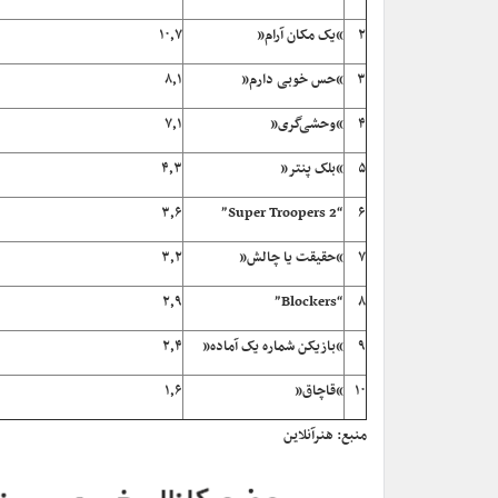
۲
“یک مکان آرام”
۱۰٫۷
۳
“حس خوبی دارم”
۸٫۱
۴
“وحشی‌گری”
۷٫۱
۵
“بلک پنتر”
۴٫۳
۳٫۶
“Super Troopers 2”
۶
۷
“حقیقت یا چالش”
۳٫۲
۲٫۹
“Blockers”
۸
۹
“بازیکن شماره یک آماده”
۲٫۴
۱۰
“قاچاق”
۱٫۶
منبع: هنرآنلاین