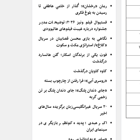
رمان «رخشان»؛ گُذار از خامیِ عاطفی تا
رسیدن به بلوغ فکری
فستیوال فیلم ونیز ۲۰۲۶؛ توضیحات مدیر
جشنواره درباره غیبت فیلم‌های هالیوودی
نگاهی به بازی محسن قصابیان در سریال
«کلاغ»/ استراتژی مکث و سکوت
فوت یکی از برندگان اسکار؛ گلن هانسارد
درگذشت
کاوه کاویان درگذشت
«روسری آبی»؛ فرا رفتن از چارچوب بسته
«جای دندان پلنگ»؛ جای دندان پلنگ بر تن
زخمی گربه
۲۰ سریال غیرانگلیسی‌زبان برگزیده سال‌های
اخیر
اکبر عبدی؛ پدیده کم‌نظیر بازیگری در
سینمای ایران
«سامی» به ایتالیا می‌رود