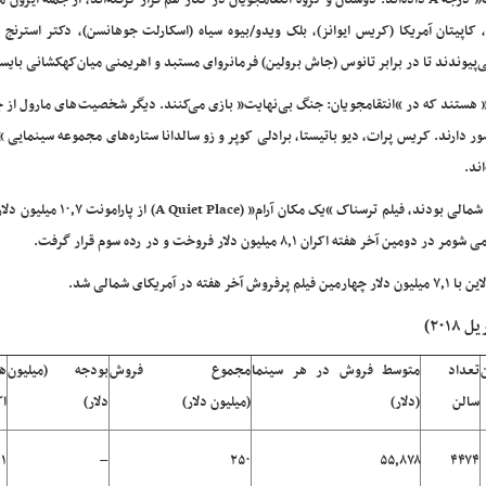
تماشاگران در وبسایت سینمااسکور به “انتقامجویان: جنگ بی‌نهایت” درجه A داده‌اند. دوستان و گروه انتقامجویان در کنار هم قرار گرفته‌اند، از جمله 
اپیتان آمریکا (کریس ایوانز)، بلک ویدو/بیوه سیاه (اسکارلت جوهانسن)، دکتر استرنج 
می‌پیوندند تا در برابر تانوس (جاش برولین) فرمانروای مستبد و اهریمنی میان‌کهکشانی بایس
” هستند که در “انتقامجویان: جنگ بی‌نهایت” بازی می‌کنند. دیگر شخصیت‌های مارول از ج
ر دارند. کریس پرات، دیو باتیستا، برادلی کوپر و زو سالدانا ستاره‌های مجموعه سینمایی “
ند.
در میان فیلم‌هایی که از هفته‌های قبل روی پرده سینماهای آمریکای شمالی بودند، فیلم ترسن
تعداد
متوسط فروش در هر سینما
مجموع فروش
بودجه (میلیون
هف
سالن
(دلار)
(میلیون دلار)
دلار)
اک
۱
–
۲۵۰
۵۵٫۸۷۸
۴۴۷۴