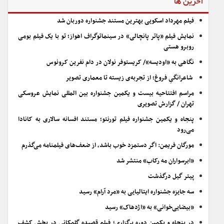
آخرین ها
فیلم مهرداد اسکویی بهترین مستند جشنواره دوربان شد
نمایش فیلم «پاتر پانچالی» در سینماتوگراف اهواز؛ تو با یک فیلم بومی
روبرو هستی
نگاهی به «اودیسه»/ کریستوفر نولان در دام نفرین کرونوس
شاعرانگیِ فروغ؛ از تجربه‌ی زیسته تا معماری تصویر
مراسم افتتاحیه بیست و یکمین جشنواره بین المللی نمایش عروسکی
تهران / گزارش تصویری
پنجاه و یکمین جشنواره فیلم تورنتو؛ مستند افسانه سالاری به کانادا
می‌رود
مورگان فریمن: اگر دستمزد خوب باشد، از ضعف‌های فیلمنامه می‌گذرم
«ابرسواران مه رکاب» منتشر شد
پیتر گیل درگذشت
سه جایزه جشنواره ایتالیایی به «مرد آرام» رسید
«بیضایی‌خوانی» به «اژدهاک» رسید
در پنجاه و یکمین دوره برگزاری؛ فیلم قصیده گلمکانی در بخش کشف