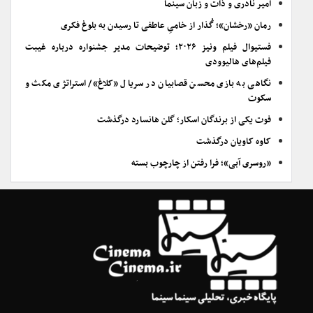
امیر نادری و ذات و زبان سینما
رمان «رخشان»؛ گُذار از خامیِ عاطفی تا رسیدن به بلوغ فکری
فستیوال فیلم ونیز ۲۰۲۶؛ توضیحات مدیر جشنواره درباره غیبت
فیلم‌های هالیوودی
نگاهی به بازی محسن قصابیان در سریال «کلاغ»/ استراتژی مکث و
سکوت
فوت یکی از برندگان اسکار؛ گلن هانسارد درگذشت
کاوه کاویان درگذشت
«روسری آبی»؛ فرا رفتن از چارچوب بسته