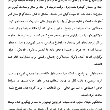
قبل شروع شده و ربطی به ناآرامی های اخیر ندارد و توسط سینماگران در
ابتدای امسال گوشزد شده بود. توقف تولید در ابتدای سال و سخت گیری در
مجوزها باعث شد که سینماگران کار نکنند. مشکل کاهش تماشاگر از سال قبل
آغاز شده است و شاید عوامل آن را باید در روش های مدیریت هم جستجو کرد
.
سخنگوی خانه سینما در پاسخ به این پرسش که آیا خانه سینما ممکن است
همکاری خود را در برگزاری جشنواره فجر قطع کند، گفت: در حال حاضر جامعه
بر اثر برخوردهای این روزها، در اوضاع مناسبی به سر نمی‌برد و حال و هوای
سینما ندارد. به هرحال جشنواره فجر باید با تغییر رویکرد، خودش را برای
برگزاری آماده کند، وگرنه سینماگران چندان رغبتی برای مشارکت نخواهند
داشت
.
صدرعاملی در پاسخ به اینکه چرا مدیرعامل خانه سینما معرفی نمی‌شود، بیان
کرد: بررسی و دقت نظر در مورد انتخاب مدیر عامل خانه سینما در شرایط
خاص اجتماعی و سیاسی فعلی، این انتخاب را برای گزینه‌های مطرح شده،
سخت کرده است
.
سخنگوی هیات مدیره خانه سینما در پایان تیتروار به مسائل پیگیری‌ شده توسط
هیات مدیره خانه سینما اشاره کرد که از آن جمله می‌توان به ثبت رسمی