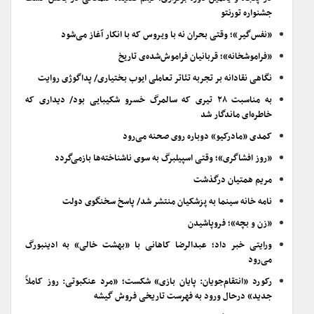
جشنواره تورنتو
«نفس‌گیر»؛ وقتی بحران نه با ویروس که با انکار آغاز می‌شود
«فراموشخانه»؛ قربانیان فراموش‌شده‌ی تاریخ
نگاهی نقادانه بر تجربه تئاتر تعاملی ایوب بختیاری/ پداگوژی روایت
به مناسبت ۲۸ تیری که سالمرگ خسرو شکیبایی بود/ دیداری که
خاطره‌ای ماندگار شد
کمدی «مادرکیو» دوباره روی صحنه می‌رود
«روز افشاگری»؛ وقتی اسپیلبرگ به سوی ناشناخته‌ها بازمی‌گردد
مریم همتیان درگذشت
نامه خانه سینما به پزشکیان منتشر شد/ پاسخ سخنگوی دولت
«زن و بچه»؛ فروپاشیدن
ورایتی خبر داد؛ عبدالرضا کاهانی با «بهشت خالی» به ادینبورگ
می‌رود
رکورد «انتقام‌جویان: پایان بازی» شکست؛ «مرد عنکبوتی: روز کاملاً
جدید» درحال ورود به فهرست تاریخی فروش گیشه