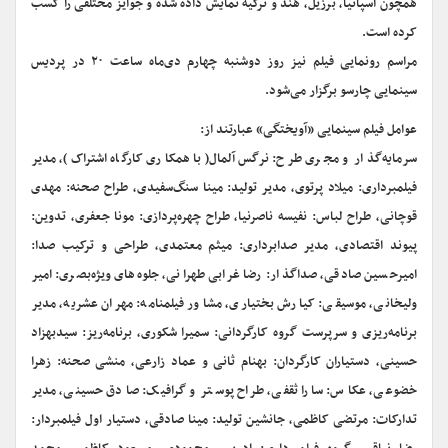
همچون اسپانیا، برزیل، هند و ترکیه نمایش داده شده و جوایز مختلفی را کسب
کرده است.
مراسم رونمایی فیلم نیز روز دوشنبه چهارم دی‌ماه ساعت ۲۰ در پردیس
سینمایی چارسو برگزار می‌شود.
عوامل فیلم سینمایی «آویختگی» عبارتند از:
سرمایه‌گذار و مجری طرح: نرگس آلمال(با همکاری کارگاه اشتراک)، مدیر
فیلمبرداری: میلاد پرتوی، مدیر تولید: مینا سنگ‌سفیدی، طراح صحنه: مهدی
قوچانی، طراح لباس: نفیسه ناصرنیا، طراح چهره‌پردازی: مونا جعفری، تدوین:
پیوند اقتصادی، مدیر صدابرداری: میثم معتمدی، طراحی و ترکیب صدا:
امیرحسین صادقی، صداگذار: رضا غرابی طهرانی، جلوه‌های ویژه‌بصری: امیر
ولیخانی، موسیقی: کیارش بختیاری، مشاور فیلمنامه: مهران عشریه، مدیر
برنامه‌ریزی و سرپرست گروه کارگردانی: سمیرا شکوری، برنامه‌ریز: سیدبهزاد
حسینی، دستیاران کارگردان: بهنام ثانی و عماد زارعی، منشی صحنه: زهرا
خضوعی، عکاس: سارا ثقفی، طراح پوستر و گرافیک: صادق حسینی، مدیر
تدارکات: مرتضی کاظمی، جانشین تولید: مینا صادقی، دستیار اول فیلمبردار: