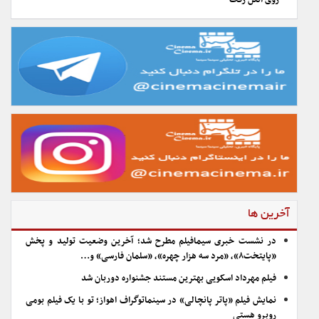
روی آنتن رفت
آخرین ها
در نشست خبری سیمافیلم مطرح شد؛ آخرین وضعیت تولید و پخش
«پایتخت۸»، «مرد سه هزار چهره»، «سلمان فارسی» و…
فیلم مهرداد اسکویی بهترین مستند جشنواره دوربان شد
نمایش فیلم «پاتر پانچالی» در سینماتوگراف اهواز؛ تو با یک فیلم بومی
روبرو هستی