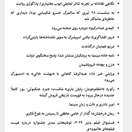
نگاهی نقادانه بر تجربه تئاتر تعاملی ایوب بختیاری/ پداگوژی روایت
به مناسبت ۲۸ تیری که سالمرگ خسرو شکیبایی بود/ دیداری که
خاطره‌ای ماندگار شد
کمدی «مادرکیو» دوباره روی صحنه می‌رود
«روز افشاگری»؛ وقتی اسپیلبرگ به سوی ناشناخته‌ها بازمی‌گردد
مریم همتیان درگذشت
نامه خانه سینما به پزشکیان منتشر شد/ پاسخ سخنگوی دولت
«زن و بچه»؛ فروپاشیدن
ورایتی خبر داد؛ عبدالرضا کاهانی با «بهشت خالی» به ادینبورگ
می‌رود
رکورد «انتقام‌جویان: پایان بازی» شکست؛ «مرد عنکبوتی: روز کاملاً
جدید» درحال ورود به فهرست تاریخی فروش گیشه
امیر نادری و ذات و زبان سینما
رمان «رخشان»؛ گُذار از خامیِ عاطفی تا رسیدن به بلوغ فکری
فستیوال فیلم ونیز ۲۰۲۶؛ توضیحات مدیر جشنواره درباره غیبت
فیلم‌های هالیوودی