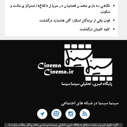
نگاهی به بازی محسن قصابیان در سریال «کلاغ»/ استراتژی مکث و
سکوت
فوت یکی از برندگان اسکار؛ گلن هانسارد درگذشت
کاوه کاویان درگذشت
سینما سینما در شبکه های اجتماعی
کلیه حقوق این وب سایت متعلق به پایگاه خبری تحلیلی سینما سینما می باشد و نقل مطالب سایت با