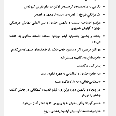
نگاهی به «اودیسه»/ کریستوفر نولان در دام نفرین کرونوس
شاعرانگیِ فروغ؛ از تجربه‌ی زیسته تا معماری تصویر
مراسم افتتاحیه بیست و یکمین جشنواره بین المللی نمایش عروسکی
تهران / گزارش تصویری
پنجاه و یکمین جشنواره فیلم تورنتو؛ مستند افسانه سالاری به کانادا
می‌رود
مورگان فریمن: اگر دستمزد خوب باشد، از ضعف‌های فیلمنامه می‌گذرم
«ابرسواران مه رکاب» منتشر شد
پیتر گیل درگذشت
سه جایزه جشنواره ایتالیایی به «مرد آرام» رسید
«بیضایی‌خوانی» به «اژدهاک» رسید
در پنجاه و یکمین دوره برگزاری؛ فیلم قصیده گلمکانی در بخش کشف
جشنواره تورنتو
«نفس‌گیر»؛ وقتی بحران نه با ویروس که با انکار آغاز می‌شود
«فراموشخانه»؛ قربانیان فراموش‌شده‌ی تاریخ