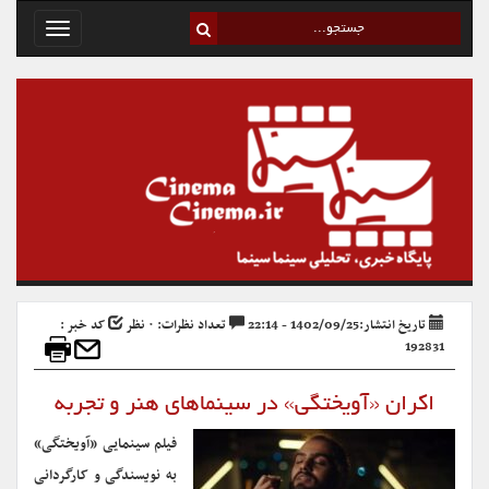
Toggle
avigation
تاریخ انتشار:1402/09/25 - 22:14
تعداد نظرات: ۰ نظر
کد خبر :
192831
اکران «آویختگی» در سینماهای هنر و تجربه
فیلم سینمایی «آویختگی»
به نویسندگی و کارگردانی