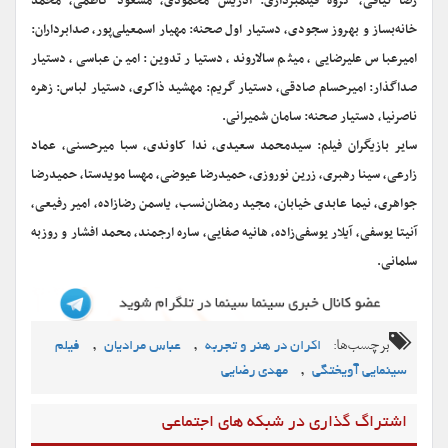
رضا نیاقی، گروه فیلمبرداری: ادریس محمودی، مسعود کاظمی، محمد
خانه‌بساز و بهروز سجودی، دستیار اول صحنه: مهیار اسمعیلی‌پور، صدابرداران:
امیرعباس علیرضایی، میثم سالاروند، دستیار تدوین: امین عباسی، دستیار
صداگذار: امیرحسام صادقی، دستیار گریم: مهشید ذاکری، دستیار لباس: زهره
ناصرنیا، دستیار صحنه: سامان شمیرانی.
سایر بازیگران فیلم: سیدمحمد سعیدی، ندا کاوندی، سبا میرحسنی، عماد
زارعی، سینا رهبری، زرین نوروزی، حمیدرضا عیوضی، مهسا مویدستا، حمیدرضا
جواهری، نیما عابدی خیابان، مجید رمضان‌نسب، یاسمن رضازاده، امیر رفیعی،
آنیتا یوسفی، آیلار یوسفی‌زاده، هانیه صفایی، ساره ارجمند، محمد افشار و روزبه
سلمانی.
برچسب‌ها:
,
,
اکران در هنر و تجربه
عباس مرادیان
فیلم
,
سینمایی آویختگی
مهدی رضایی
اشتراگ گذاری در شبکه های اجتماعی