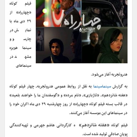
فیلم کوتاه
«چهارراه» از
۲۹ دی ماه با
نمایش در
چارسو و
سینما هویزه
مشهد در
سینماهای
هنروتجربه آغاز می‌شود.
به گزارش
سینماسینما
به نقل از روابط عمومی هنروتجربه، چهار فیلم کوتاه
«هفته شانزدهم»، «تاژبازی»، «نام مرده» و «گوسفندان ما را خواهند بلعید»
در قالب بسته فیلم کوتاه «چهارراه» از روز چهارشنبه ۲۹ دی ماه اکران خود را
در سینماهای این موسسه آغاز می‌کنند.
«هفته شانزدهم»
فیلم کوتاه
ه کارگردانی هاشم جهرمی و تهیه‌کنندگی
پویان صادقی تولید شده است.