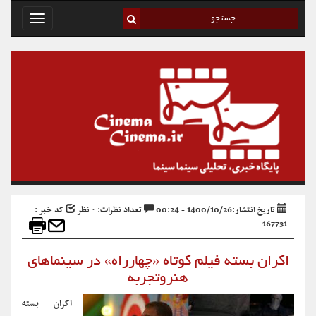
Toggle
avigation
تاریخ انتشار:1400/10/26 - 00:24
تعداد نظرات: ۰ نظر
کد خبر :
167731
اکران بسته فیلم کوتاه «چهارراه» در سینماهای
هنروتجربه
اکران بسته