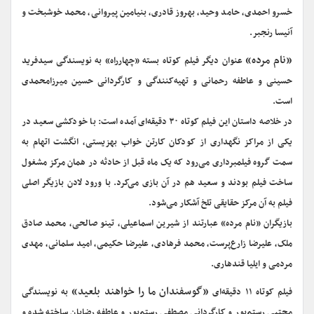
خسرو احمدی، حامد وحید، بهروز قادری، بنیامین پیروانی، محمد خوشبخت و
آنیسا رنجبر.
«نام مرده»
عنوان دیگر فیلم کوتاه بسته «چهارراه» به نویسندگی سیدفرید
حسینی و عاطفه رحمانی و تهیه‌کنندگی و کارگردانی حسین میرزامحمدی
است.
در خلاصه داستان این فیلم کوتاه ۳۰ دقیقه‌ای آمده است: با خودکشی سعید در
یکی از مراکز نگهداری از کودکان کارتن خواب بهزیستی،‌ انگشت اتهام به
سمت گروه فیلمبرداری می‌رود که یک ماه قبل از حادثه در همان مرکز مشغول
ساخت فیلم بودند و سعید هم در آن بازی می‌کرد. با ورود لادن بازیگر اصلی
فیلم به آن مرکز حقایقی تلخ آشکار می‌شود.
بازیگران «نام مرده» عبارتند از شیرین اسماعیلی، تینو صالحی، محمد صادق
ملک، علیرضا زارع‌پرست، محمد فرهادی، علیرضا حکیمی، امید سلمانی، مهدی
مردمی و ایلیا قندهاری.
«گوسفندان ما را خواهند بلعید»
فیلم کوتاه ۱۱ دقیقه‌ای
به نویسندگی
مجتبی رستم‌پور و کارگردانی مصطفی رستم‌پور و عاطفه رضایان ساخته شده و