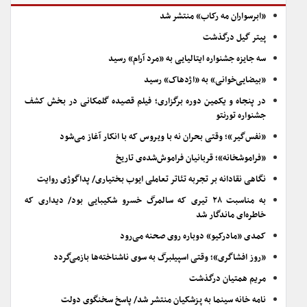
«ابرسواران مه رکاب» منتشر شد
پیتر گیل درگذشت
سه جایزه جشنواره ایتالیایی به «مرد آرام» رسید
«بیضایی‌خوانی» به «اژدهاک» رسید
در پنجاه و یکمین دوره برگزاری؛ فیلم قصیده گلمکانی در بخش کشف
جشنواره تورنتو
«نفس‌گیر»؛ وقتی بحران نه با ویروس که با انکار آغاز می‌شود
«فراموشخانه»؛ قربانیان فراموش‌شده‌ی تاریخ
نگاهی نقادانه بر تجربه تئاتر تعاملی ایوب بختیاری/ پداگوژی روایت
به مناسبت ۲۸ تیری که سالمرگ خسرو شکیبایی بود/ دیداری که
خاطره‌ای ماندگار شد
کمدی «مادرکیو» دوباره روی صحنه می‌رود
«روز افشاگری»؛ وقتی اسپیلبرگ به سوی ناشناخته‌ها بازمی‌گردد
مریم همتیان درگذشت
نامه خانه سینما به پزشکیان منتشر شد/ پاسخ سخنگوی دولت