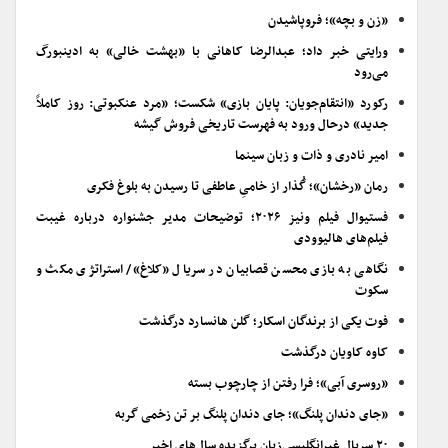
«زن و بچه»؛ فروپاشیدن
ورایتی خبر داد؛ عبدالرضا کاهانی با «بهشت خالی» به ادینبورگ
می‌رود
رکورد «انتقام‌جویان: پایان بازی» شکست؛ «مرد عنکبوتی: روز کاملاً
جدید» درحال ورود به فهرست تاریخی فروش گیشه
امیر نادری و ذات و زبان سینما
رمان «رخشان»؛ گُذار از خامیِ عاطفی تا رسیدن به بلوغ فکری
فستیوال فیلم ونیز ۲۰۲۶؛ توضیحات مدیر جشنواره درباره غیبت
فیلم‌های هالیوودی
نگاهی به بازی محسن قصابیان در سریال «کلاغ»/ استراتژی مکث و
سکوت
فوت یکی از برندگان اسکار؛ گلن هانسارد درگذشت
کاوه کاویان درگذشت
«روسری آبی»؛ فرا رفتن از چارچوب بسته
«جای دندان پلنگ»؛ جای دندان پلنگ بر تن زخمی گربه
۲۰ سریال غیرانگلیسی‌زبان برگزیده سال‌های اخیر