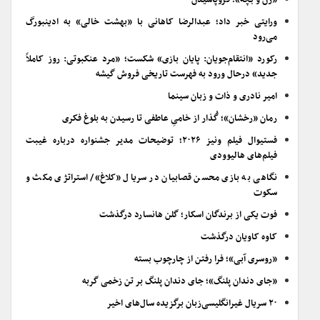
«زن و بچه»؛ فروپاشیدن
ورایتی خبر داد؛ عبدالرضا کاهانی با «بهشت خالی» به ادینبورگ
می‌رود
رکورد «انتقام‌جویان: پایان بازی» شکست؛ «مرد عنکبوتی: روز کاملاً
جدید» درحال ورود به فهرست تاریخی فروش گیشه
امیر نادری و ذات و زبان سینما
رمان «رخشان»؛ گُذار از خامیِ عاطفی تا رسیدن به بلوغ فکری
فستیوال فیلم ونیز ۲۰۲۶؛ توضیحات مدیر جشنواره درباره غیبت
فیلم‌های هالیوودی
نگاهی به بازی محسن قصابیان در سریال «کلاغ»/ استراتژی مکث و
سکوت
فوت یکی از برندگان اسکار؛ گلن هانسارد درگذشت
کاوه کاویان درگذشت
«روسری آبی»؛ فرا رفتن از چارچوب بسته
«جای دندان پلنگ»؛ جای دندان پلنگ بر تن زخمی گربه
۲۰ سریال غیرانگلیسی‌زبان برگزیده سال‌های اخیر