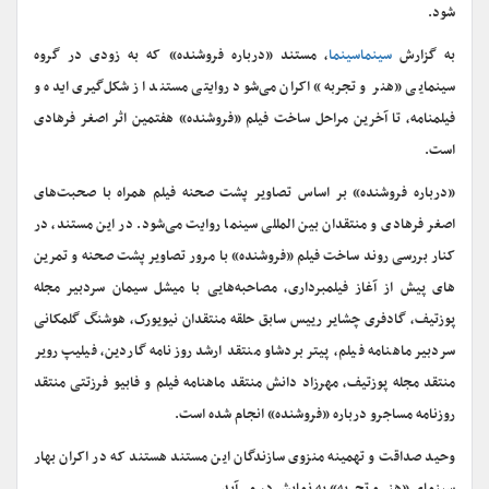
شود.
به گزارش
سینماسینما
، مستند «درباره فروشنده» که به زودی در گروه
سینمایی «هنر و تجربه» اکران می‌شود روایتی مستند از شکل‌گیری ایده و
فیلمنامه، تا آخرین مراحل ساخت فیلم «فروشنده» هفتمین اثر اصغر فرهادی
است.
«درباره فروشنده» بر اساس تصاویر پشت صحنه فیلم همراه با صحبت‌های
اصغر فرهادی و منتقدان بین المللی سینما روایت می‌شود. در این مستند، در
کنار بررسی روند ساخت فیلم «فروشنده» با مرور تصاویر پشت صحنه و تمرین
های پیش از آغاز فیلمبرداری، مصاحبه‌هایی با میشل سیمان سردبیر مجله
پوزتیف، گادفری چشایر رییس سابق حلقه منتقدان نیویورک، هوشنگ گلمکانی
سردبیر ماهنامه فیلم، پیتر بردشاو منتقد ارشد روزنامه گاردین، فیلیپ رویر
منتقد مجله پوزتیف، مهرزاد دانش منتقد ماهنامه فیلم و فابیو فرزتتی منتقد
روزنامه مساجرو درباره «فروشنده» انجام شده است.
وحید صداقت و تهمینه منزوی سازندگان این مستند هستند که در اکران بهار