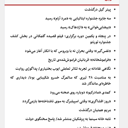
پیتر گیل درگذشت
سه جایزه جشنواره ایتالیایی به «مرد آرام» رسید
«بیضایی‌خوانی» به «اژدهاک» رسید
در پنجاه و یکمین دوره برگزاری؛ فیلم قصیده گلمکانی در بخش کشف
جشنواره تورنتو
«نفس‌گیر»؛ وقتی بحران نه با ویروس که با انکار آغاز می‌شود
«فراموشخانه»؛ قربانیان فراموش‌شده‌ی تاریخ
نگاهی نقادانه بر تجربه تئاتر تعاملی ایوب بختیاری/ پداگوژی روایت
به مناسبت ۲۸ تیری که سالمرگ خسرو شکیبایی بود/ دیداری که
خاطره‌ای ماندگار شد
کمدی «مادرکیو» دوباره روی صحنه می‌رود
«روز افشاگری»؛ وقتی اسپیلبرگ به سوی ناشناخته‌ها بازمی‌گردد
مریم همتیان درگذشت
نامه خانه سینما به پزشکیان منتشر شد/ پاسخ سخنگوی دولت