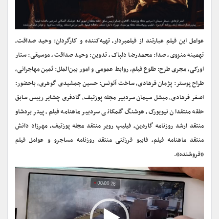
عوامل این فیلم عبارتند از فیلمبردار، تهیه‌کننده و کارگردان: وحید صداقت،
تهمینه منزوی، صدا: محمدرضا دلپاک، تدوین: وحید صداقت، موسیقی: ستار
اورکی، مجری طرح: طلوع فیلم، روابط عمومی و امور بین‌الملل: ثمین مهاجرانی،
طراح پوستر: پژمان فرهادی، ساخت آنونس: حسین جمشیدی گوهری، باحضور:
اصغر فرهادی، میشل سیمان سردبیر مجله پوزتیف، گادفری چشایر رییس سابق
حلقه منتقدان نیویورک، هوشنگ گلمکانی سردبیر ماهنامه فیلم، پیتر بردشاو
منتقد ارشد روزنامه گاردین، فیلیپ رویر منتقد مجله پوزتیف، مهرزاد دانش
منتقد ماهنامه فیلم، فابیو فرزتتی منتقد روزنامه مساجرو و عوامل فیلم
«فروشنده».
نمایشگر
ویدیو