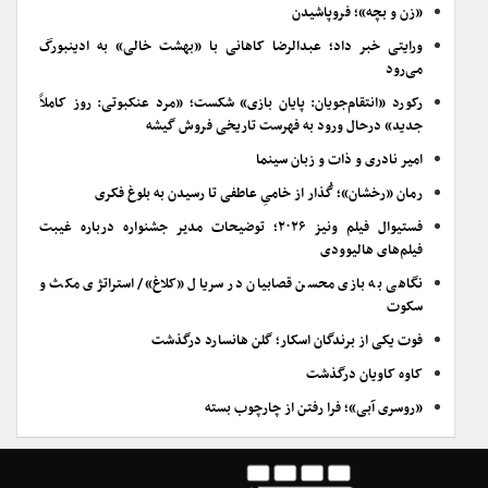
«زن و بچه»؛ فروپاشیدن
ورایتی خبر داد؛ عبدالرضا کاهانی با «بهشت خالی» به ادینبورگ
می‌رود
رکورد «انتقام‌جویان: پایان بازی» شکست؛ «مرد عنکبوتی: روز کاملاً
جدید» درحال ورود به فهرست تاریخی فروش گیشه
امیر نادری و ذات و زبان سینما
رمان «رخشان»؛ گُذار از خامیِ عاطفی تا رسیدن به بلوغ فکری
فستیوال فیلم ونیز ۲۰۲۶؛ توضیحات مدیر جشنواره درباره غیبت
فیلم‌های هالیوودی
نگاهی به بازی محسن قصابیان در سریال «کلاغ»/ استراتژی مکث و
سکوت
فوت یکی از برندگان اسکار؛ گلن هانسارد درگذشت
کاوه کاویان درگذشت
«روسری آبی»؛ فرا رفتن از چارچوب بسته