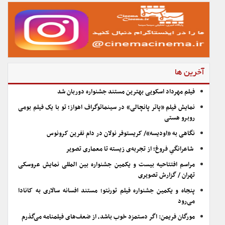
آخرین ها
فیلم مهرداد اسکویی بهترین مستند جشنواره دوربان شد
نمایش فیلم «پاتر پانچالی» در سینماتوگراف اهواز؛ تو با یک فیلم بومی
روبرو هستی
نگاهی به «اودیسه»/ کریستوفر نولان در دام نفرین کرونوس
شاعرانگیِ فروغ؛ از تجربه‌ی زیسته تا معماری تصویر
مراسم افتتاحیه بیست و یکمین جشنواره بین المللی نمایش عروسکی
تهران / گزارش تصویری
پنجاه و یکمین جشنواره فیلم تورنتو؛ مستند افسانه سالاری به کانادا
می‌رود
مورگان فریمن: اگر دستمزد خوب باشد، از ضعف‌های فیلمنامه می‌گذرم