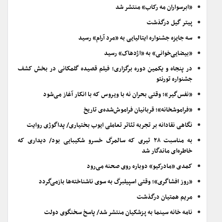
«ابرسواران مه رکاب» منتشر شد
پیتر گیل درگذشت
سه جایزه جشنواره ایتالیایی به «مرد آرام» رسید
«بیضایی‌خوانی» به «اژدهاک» رسید
در پنجاه و یکمین دوره برگزاری؛ فیلم قصیده گلمکانی در بخش کشف
جشنواره تورنتو
«نفس‌گیر»؛ وقتی بحران نه با ویروس که با انکار آغاز می‌شود
«فراموشخانه»؛ قربانیان فراموش‌شده‌ی تاریخ
نگاهی نقادانه بر تجربه تئاتر تعاملی ایوب بختیاری/ پداگوژی روایت
به مناسبت ۲۸ تیری که سالمرگ خسرو شکیبایی بود/ دیداری که
خاطره‌ای ماندگار شد
کمدی «مادرکیو» دوباره روی صحنه می‌رود
«روز افشاگری»؛ وقتی اسپیلبرگ به سوی ناشناخته‌ها بازمی‌گردد
مریم همتیان درگذشت
نامه خانه سینما به پزشکیان منتشر شد/ پاسخ سخنگوی دولت