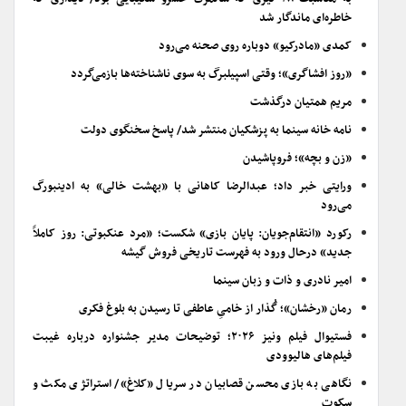
خاطره‌ای ماندگار شد
کمدی «مادرکیو» دوباره روی صحنه می‌رود
«روز افشاگری»؛ وقتی اسپیلبرگ به سوی ناشناخته‌ها بازمی‌گردد
مریم همتیان درگذشت
نامه خانه سینما به پزشکیان منتشر شد/ پاسخ سخنگوی دولت
«زن و بچه»؛ فروپاشیدن
ورایتی خبر داد؛ عبدالرضا کاهانی با «بهشت خالی» به ادینبورگ
می‌رود
رکورد «انتقام‌جویان: پایان بازی» شکست؛ «مرد عنکبوتی: روز کاملاً
جدید» درحال ورود به فهرست تاریخی فروش گیشه
امیر نادری و ذات و زبان سینما
رمان «رخشان»؛ گُذار از خامیِ عاطفی تا رسیدن به بلوغ فکری
فستیوال فیلم ونیز ۲۰۲۶؛ توضیحات مدیر جشنواره درباره غیبت
فیلم‌های هالیوودی
نگاهی به بازی محسن قصابیان در سریال «کلاغ»/ استراتژی مکث و
سکوت