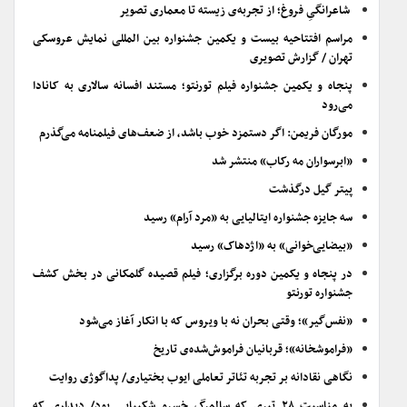
شاعرانگیِ فروغ؛ از تجربه‌ی زیسته تا معماری تصویر
مراسم افتتاحیه بیست و یکمین جشنواره بین المللی نمایش عروسکی
تهران / گزارش تصویری
پنجاه و یکمین جشنواره فیلم تورنتو؛ مستند افسانه سالاری به کانادا
می‌رود
مورگان فریمن: اگر دستمزد خوب باشد، از ضعف‌های فیلمنامه می‌گذرم
«ابرسواران مه رکاب» منتشر شد
پیتر گیل درگذشت
سه جایزه جشنواره ایتالیایی به «مرد آرام» رسید
«بیضایی‌خوانی» به «اژدهاک» رسید
در پنجاه و یکمین دوره برگزاری؛ فیلم قصیده گلمکانی در بخش کشف
جشنواره تورنتو
«نفس‌گیر»؛ وقتی بحران نه با ویروس که با انکار آغاز می‌شود
«فراموشخانه»؛ قربانیان فراموش‌شده‌ی تاریخ
نگاهی نقادانه بر تجربه تئاتر تعاملی ایوب بختیاری/ پداگوژی روایت
به مناسبت ۲۸ تیری که سالمرگ خسرو شکیبایی بود/ دیداری که