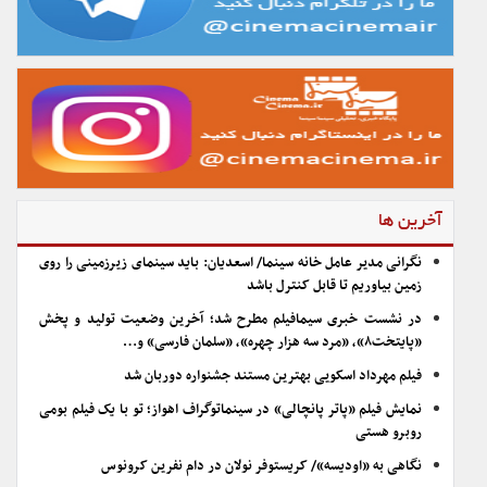
آخرین ها
نگرانی مدیر عامل خانه سینما/ اسعدیان: باید سینمای زیرزمینی را روی
زمین بیاوریم تا قابل کنترل باشد
در نشست خبری سیمافیلم مطرح شد؛ آخرین وضعیت تولید و پخش
«پایتخت۸»، «مرد سه هزار چهره»، «سلمان فارسی» و…
فیلم مهرداد اسکویی بهترین مستند جشنواره دوربان شد
نمایش فیلم «پاتر پانچالی» در سینماتوگراف اهواز؛ تو با یک فیلم بومی
روبرو هستی
نگاهی به «اودیسه»/ کریستوفر نولان در دام نفرین کرونوس