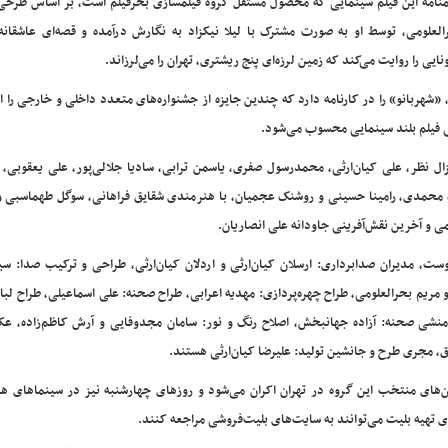
منامه این فیلم سینمایی که محصول مستقل گروه فیلمسازی بحرفیلم است، بر اساس طرحی 
العلومی، توسط او به صورت مشترک با لیلا نیکزاد به نگارش درآمده و قصه‌‌‌ای عاشقانه
نایی را روایت می‌کند که زمین لرزه‌ای پنج ریشتری، تهران را می‌لرزاند.
«شهربانو» را در کارنامه دارد که چندین جایزه از جشنواره‌های متعدد داخلی و خارجی را ا
گی فیلم بلند سینمایی محسوب می‌شود.
زال نظر، علی کیان‌ارثی، محمدرسول صفری، یاسمن ترابی، سادیا جلالی‌پور، علی یعقوبی،
برگ محمدی، رامینا حسینی و روشنک عجمیان، با هنرمندی شقایق فراهانی، سوگل طهماسبی 
 و آخرین نقش‌آفرینی جاودانه علی انصاریان.
ست، مدیران صدابرداری: ارسلان کیان‌ارثی و اردلان کیان‌ارثی، طراحی و ترکیب صدا: س
مریم بحرالعلومی، طراح چهره‌پردازی: مهدیه اعرابی، طراح صحنه: علی اسماعیلی، طراح لب
ان، منشی صحنه: آزاده جهانبخش، اصلاح رنگ و نور: سامان مجدوفایی و آرش کاظم‌زاده، ع
یق، مجری طرح و جانشین تولید: علیرضا کیان‌ارثی هستند.
وه سینمایی هنروتجربه در دو سانس ۱۶ و ۱۸ در سالن‌های منتخب این گروه در تهران اکران می‌شود و روزهای چهارشنبه نیز در سینماه
ی تهیه بلیت می‌توانند به سایت‌های بلیت‌فروشی مراجعه کنند.