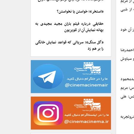
از مریم
 از شبی
«استخر»؛ خواستن یا نخواستن؟
حقایقی درباره فیلم باران مجید مجیدی به
ز آن خود
بهانه نمایش آن از تلویزیون
«گل سنگ»؛ سریالی که قواعد نمایش خانگی
را بر هم زد
 احمدرضا
و سیاوش
یدمحمود
اس: مریم
کس: علی
ای هنروتجربه