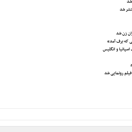
 شد
نتشر شد
زان زن شد
نی که برف آمد»
اسپانیا و انگلیس
د
فیلم رونمایی شد