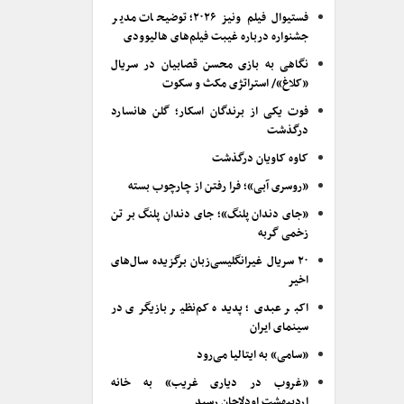
فستیوال فیلم ونیز ۲۰۲۶؛ توضیحات مدیر
جشنواره درباره غیبت فیلم‌های هالیوودی
نگاهی به بازی محسن قصابیان در سریال
«کلاغ»/ استراتژی مکث و سکوت
فوت یکی از برندگان اسکار؛ گلن هانسارد
درگذشت
کاوه کاویان درگذشت
«روسری آبی»؛ فرا رفتن از چارچوب بسته
«جای دندان پلنگ»؛ جای دندان پلنگ بر تن
زخمی گربه
۲۰ سریال غیرانگلیسی‌زبان برگزیده سال‌های
اخیر
اکبر عبدی؛ پدیده کم‌نظیر بازیگری در
سینمای ایران
«سامی» به ایتالیا می‌رود
«غروب در دیاری غریب» به خانه
اردیبهشت اودلاجان رسید