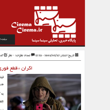
صفحه ا
تاریخ انتشار:1402/01/27 - 17:12
تعداد نظرات: ۰ نظر
کد خبر
اکران «قطع فور
فیل
هنر
به 
چها