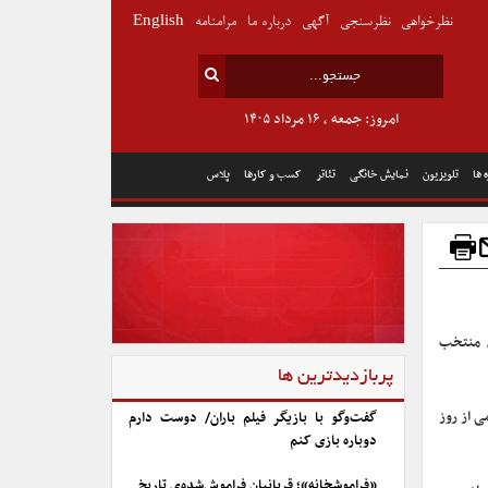
نظرخواهی
نظرسنجی
آگهی
درباره ما
مرامنامه
English
امروز: جمعه , ۱۶ مرداد ۱۴۰۵
 ها
تلویزیون
نمایش خانگی
تئاتر
کسب و کارها
پلاس
ی منتخب
پربازدیدترین ها
ی از روز
گفت‌وگو با بازیگر فیلم باران/ دوست دارم
دوباره بازی کنم
«فراموشخانه»؛ قربانیان فراموش‌شده‌ی تاریخ