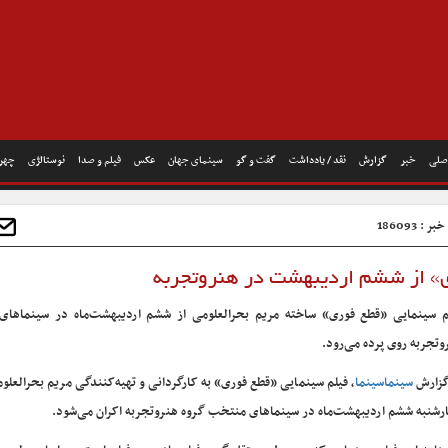
صلی
خبر
گزارش
نقد / یادداشت
گفت و گو
سینمای جهان
عکس
فیلم و صدا
نوستالژی
چهره
 : 186093
ی» از ششم اردیبهشت در هنروتجربه
م سینمایی «قطع فوری» ساخته مریم بحرالعلومی از ششم اردیبهشت‌ماه در سینماها
وتجربه روی پرده می‌رود.
گزارش
سینماسینما
، فیلم سینمایی «قطع فوری» به کارگردانی و تهیه‌کنندگی مریم بحرالعلوم
رشنبه ششم اردیبهشت‌ماه در سینماهای منتخب گروه هنروتجربه اکران می‌شود.