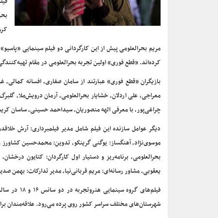
فیل
بحر
کرو
مریم بحرالعلومی پیش از این کارگردانی دو فیلم سینمایی «پاسیو»، 
کرده‌اند. «قطع فوری» اولین تجربه بحرالعلومی در مقام تهیه‌کنند
بازیگران «قطع فوری» عبارتند از سامان صفاری، افسانه کمالی، غ
معراجی، علی اردلان، خشایار بحرالعلومی، آرمان درویش‌ملا، گل
چراغی‌پور، با معرفی الهه منصوریان، سیداحمد‌‌ حسینی، ساسان کریمی
دیگر عوامل سازنده این فیلم شامل مدیر فیلمبرداری: آرش خلاقدو
موسوی‌نژاد، آهنگساز: یوگنی گرینکو، تدوین: محمدحسین کشاورز و 
بحرالعلومی، برنامه‌ریز و دستیار‌ اول‌ کارگردان: کتایون درخش
یعقوبی، مشاور رسانه‌ای: مریم قربانی‌نیا، مدیر تدارکات: بهمن صد
فیلم‌های گر
شهرستان‌های مختلف سراسر کشور روی پرده می‌رود. علاقه‌مندان برا