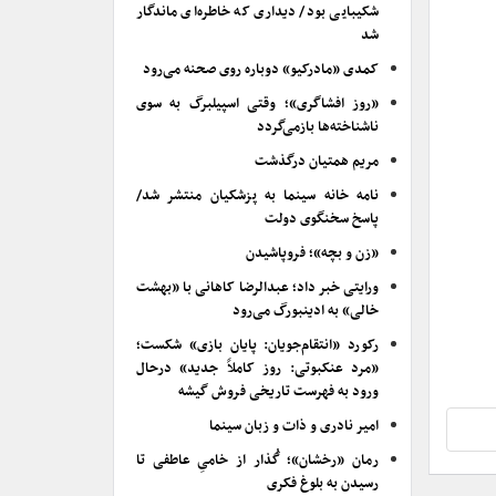
شکیبایی بود/ دیداری که خاطره‌ای ماندگار
شد
کمدی «مادرکیو» دوباره روی صحنه می‌رود
«روز افشاگری»؛ وقتی اسپیلبرگ به سوی
ناشناخته‌ها بازمی‌گردد
مریم همتیان درگذشت
نامه خانه سینما به پزشکیان منتشر شد/
پاسخ سخنگوی دولت
«زن و بچه»؛ فروپاشیدن
ورایتی خبر داد؛ عبدالرضا کاهانی با «بهشت
خالی» به ادینبورگ می‌رود
رکورد «انتقام‌جویان: پایان بازی» شکست؛
«مرد عنکبوتی: روز کاملاً جدید» درحال
ورود به فهرست تاریخی فروش گیشه
امیر نادری و ذات و زبان سینما
رمان «رخشان»؛ گُذار از خامیِ عاطفی تا
رسیدن به بلوغ فکری