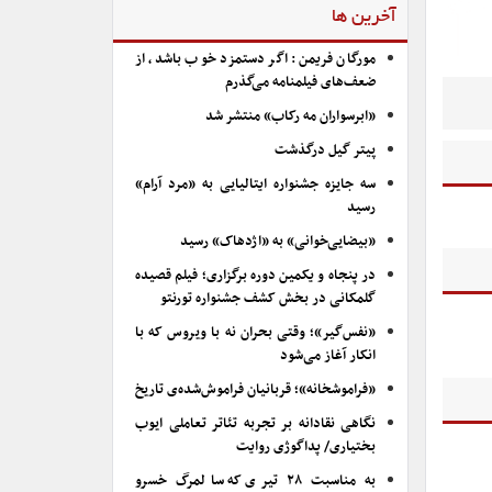
آخرین ها
مورگان فریمن: اگر دستمزد خوب باشد، از
ضعف‌های فیلمنامه می‌گذرم
«ابرسواران مه رکاب» منتشر شد
پیتر گیل درگذشت
سه جایزه جشنواره ایتالیایی به «مرد آرام»
رسید
«بیضایی‌خوانی» به «اژدهاک» رسید
در پنجاه و یکمین دوره برگزاری؛ فیلم قصیده
گلمکانی در بخش کشف جشنواره تورنتو
«نفس‌گیر»؛ وقتی بحران نه با ویروس که با
انکار آغاز می‌شود
«فراموشخانه»؛ قربانیان فراموش‌شده‌ی تاریخ
نگاهی نقادانه بر تجربه تئاتر تعاملی ایوب
بختیاری/ پداگوژی روایت
به مناسبت ۲۸ تیری که سالمرگ خسرو