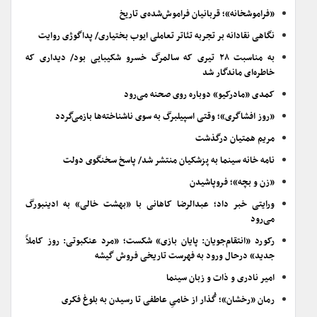
«فراموشخانه»؛ قربانیان فراموش‌شده‌ی تاریخ
نگاهی نقادانه بر تجربه تئاتر تعاملی ایوب بختیاری/ پداگوژی روایت
به مناسبت ۲۸ تیری که سالمرگ خسرو شکیبایی بود/ دیداری که
خاطره‌ای ماندگار شد
کمدی «مادرکیو» دوباره روی صحنه می‌رود
«روز افشاگری»؛ وقتی اسپیلبرگ به سوی ناشناخته‌ها بازمی‌گردد
مریم همتیان درگذشت
نامه خانه سینما به پزشکیان منتشر شد/ پاسخ سخنگوی دولت
«زن و بچه»؛ فروپاشیدن
ورایتی خبر داد؛ عبدالرضا کاهانی با «بهشت خالی» به ادینبورگ
می‌رود
رکورد «انتقام‌جویان: پایان بازی» شکست؛ «مرد عنکبوتی: روز کاملاً
جدید» درحال ورود به فهرست تاریخی فروش گیشه
امیر نادری و ذات و زبان سینما
رمان «رخشان»؛ گُذار از خامیِ عاطفی تا رسیدن به بلوغ فکری