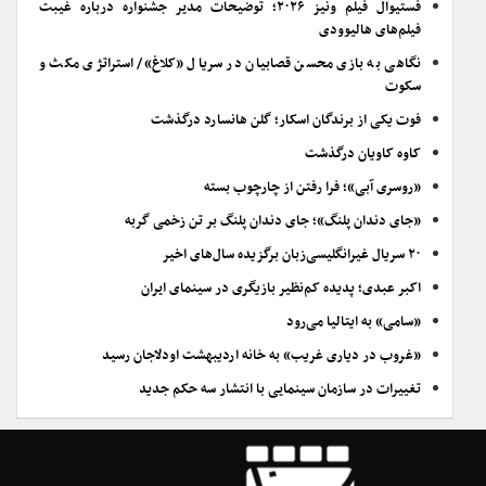
فستیوال فیلم ونیز ۲۰۲۶؛ توضیحات مدیر جشنواره درباره غیبت
فیلم‌های هالیوودی
نگاهی به بازی محسن قصابیان در سریال «کلاغ»/ استراتژی مکث و
سکوت
فوت یکی از برندگان اسکار؛ گلن هانسارد درگذشت
کاوه کاویان درگذشت
«روسری آبی»؛ فرا رفتن از چارچوب بسته
«جای دندان پلنگ»؛ جای دندان پلنگ بر تن زخمی گربه
۲۰ سریال غیرانگلیسی‌زبان برگزیده سال‌های اخیر
اکبر عبدی؛ پدیده کم‌نظیر بازیگری در سینمای ایران
«سامی» به ایتالیا می‌رود
«غروب در دیاری غریب» به خانه اردیبهشت اودلاجان رسید
تغییرات در سازمان سینمایی با انتشار سه حکم جدید