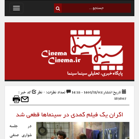
Toggle
avigation
تاریخ انتشار:1401/11/02 - 14:35
تعداد نظرات: ۰ نظر
کد خبر :
183807
اکران یک فیلم کمدی در سینماها قطعی شد
در جلسه
شواری صنفی