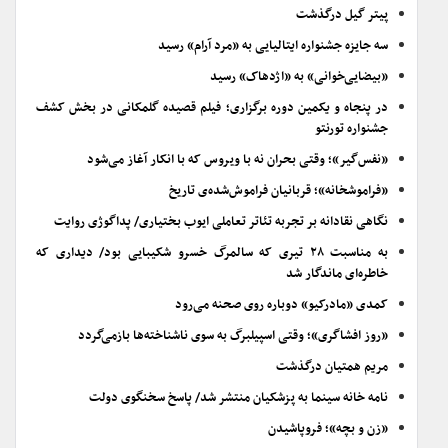
پیتر گیل درگذشت
سه جایزه جشنواره ایتالیایی به «مرد آرام» رسید
«بیضایی‌خوانی» به «اژدهاک» رسید
در پنجاه و یکمین دوره برگزاری؛ فیلم قصیده گلمکانی در بخش کشف
جشنواره تورنتو
«نفس‌گیر»؛ وقتی بحران نه با ویروس که با انکار آغاز می‌شود
«فراموشخانه»؛ قربانیان فراموش‌شده‌ی تاریخ
نگاهی نقادانه بر تجربه تئاتر تعاملی ایوب بختیاری/ پداگوژی روایت
به مناسبت ۲۸ تیری که سالمرگ خسرو شکیبایی بود/ دیداری که
خاطره‌ای ماندگار شد
کمدی «مادرکیو» دوباره روی صحنه می‌رود
«روز افشاگری»؛ وقتی اسپیلبرگ به سوی ناشناخته‌ها بازمی‌گردد
مریم همتیان درگذشت
نامه خانه سینما به پزشکیان منتشر شد/ پاسخ سخنگوی دولت
«زن و بچه»؛ فروپاشیدن