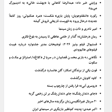
ورایتی خبر داد؛ عبدالرضا کاهانی با «بهشت خالی» به ادینبورگ
می‌رود
رکورد «انتقام‌جویان: پایان بازی» شکست؛ «مرد عنکبوتی: روز کاملاً
جدید» درحال ورود به فهرست تاریخی فروش گیشه
امیر نادری و ذات و زبان سینما
رمان «رخشان»؛ گُذار از خامیِ عاطفی تا رسیدن به بلوغ فکری
فستیوال فیلم ونیز ۲۰۲۶؛ توضیحات مدیر جشنواره درباره غیبت
فیلم‌های هالیوودی
نگاهی به بازی محسن قصابیان در سریال «کلاغ»/ استراتژی مکث و
سکوت
فوت یکی از برندگان اسکار؛ گلن هانسارد درگذشت
کاوه کاویان درگذشت
«روسری آبی»؛ فرا رفتن از چارچوب بسته
«جای دندان پلنگ»؛ جای دندان پلنگ بر تن زخمی گربه
۲۰ سریال غیرانگلیسی‌زبان برگزیده سال‌های اخیر
اکبر عبدی؛ پدیده کم‌نظیر بازیگری در سینمای ایران