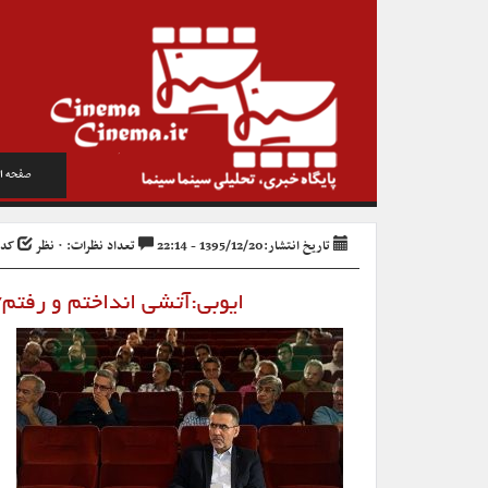
صفحه ا
تاریخ انتشار:1395/12/20 - 22:14
تعداد نظرات: ۰ نظر
کد خب
ایوبی:آتشی انداختم و رفتم/