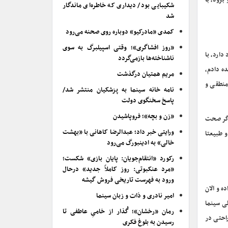
برود، با
شکیبایی بود/ دیداری که خاطره‌ای ماندگار
شد
کمدی «مادرکیو» دوباره روی صحنه می‌رود
«روز افشاگری»؛ وقتی اسپیلبرگ به سوی
دارد، با
ناشناخته‌ها بازمی‌گردد
ده دادم،
مریم همتیان درگذشت
 منطقی و
نامه خانه سینما به پزشکیان منتشر شد/
پاسخ سخنگوی دولت
«زن و بچه»؛ فروپاشیدن
 اگر صحت
ورایتی خبر داد؛ عبدالرضا کاهانی با «بهشت
 طبیعتا
خالی» به ادینبورگ می‌رود
رکورد «انتقام‌جویان: پایان بازی» شکست؛
«مرد عنکبوتی: روز کاملاً جدید» درحال
ورود به فهرست تاریخی فروش گیشه
ه و الان
امیر نادری و ذات و زبان سینما
لی سینما
رمان «رخشان»؛ گُذار از خامیِ عاطفی تا
راحتی در
رسیدن به بلوغ فکری