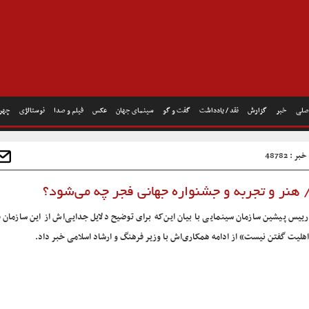
صلی
خبر
گزارش
نقد / یادداشت
گفت و گو
سینمای جهان
عکس
فیلم و صدا
نوستالژی
چهره
ر : 48782
 هنر و تجربه و جشنواره جهانی فجر چه می‌شود؟
رییس پیشین سازمان سینمایی با بیان این‌که برای توضیح دلایل جدایی‌اش از این سازمان 
اهلیت گفتن نیست» از ادامه همکاری‌اش با وزیر فرهنگ و ارشاد اسلامی خبر داد.