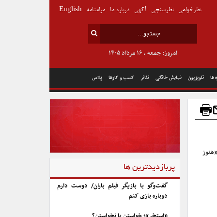
نظرخواهی
نظرسنجی
آگهی
درباره ما
مرامنامه
English
امروز: جمعه , ۱۶ مرداد ۱۴۰۵
 ها
تلویزیون
نمایش خانگی
تئاتر
کسب و کارها
پلاس
«هنوز
پربازدیدترین ها
گفت‌وگو با بازیگر فیلم باران/ دوست دارم
دوباره بازی کنم
«استخر»؛ خواستن یا نخواستن؟