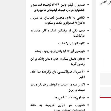
ولی گاهی
فستیوال فیلم ونیز ۲۰۲۶؛ توضیحات مدیر
جشنواره درباره غیبت فیلم‌های هالیوودی
نگاهی به بازی محسن قصابیان در سریال
«کلاغ»/ استراتژی مکث و سکوت
فوت یکی از برندگان اسکار؛ گلن هانسارد
درگذشت
کاوه کاویان درگذشت
«روسری آبی»؛ فرا رفتن از چارچوب بسته
«جای دندان پلنگ»؛ جای دندان پلنگ بر تن
زخمی گربه
۲۰ سریال غیرانگلیسی‌زبان برگزیده سال‌های
اخیر
اکبر عبدی؛ پدیده کم‌نظیر بازیگری در
سینمای ایران
«سامی» به ایتالیا می‌رود
«غروب در دیاری غریب» به خانه
اردیبهشت اودلاجان رسید