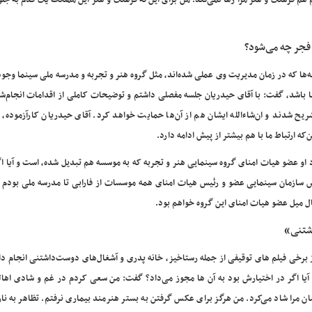
 هم فرهنگ و هنر مرا رها نمی‌کند. من برای این‌که فرهنگ و هنر این مملکت یک قدم به جلو 
 فجر چه می‌شود؟
مه‌ها که در زمان مدیریت وی عملی شده‌اند، مثل گروه هنر و تجربه و مدرسه ملی سینما وجود 
ها باشد، گفت: با آقای حیدریان جلسه مفصلی داشتم و توضیحات کاملی از اقدامات انجام‌ش
ریح شدند و ان‌شاءالله ایشان هم از آن‌ها حمایت خواهد کرد. آقای حیدریان کارآزموده،
 ارتباط ما با هم بیشتر از پیش ادامه دارد.
د او عضو هیات امنای گروه سینمایی هنر و تجربه که به موسسه هم تبدیل شده، است و آیا
س سازمان سینمایی عضو و رئیس هیات امنای همه موسسات از فارابی تا مدرسه ملی بودم و
 میل عضو هیات امنای این گروه خواهم بود.
اشتنی»
برخی فیلم های توقیفی از جمله رستاخیز، خانه پدری و آشغال‌های دوست‌داشتنی انجام داد
 و آیا اگر در اختیارش بود به آن ها مجوز می‌داد؟ گفت: من سعی کردم در غم و شادی اها
شان مرا شاد می‌کرد. من هرگز برای عکس گرفتن به بستر هنرمند بیماری نرفتم. تظاهر به نا