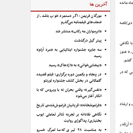
اه مانده
آخرین ها
مورگان فریمن: اگر دستمزد خوب باشد، از
ضعف‌های فیلمنامه می‌گذرم
و دی/قصه
«ابرسواران مه رکاب» منتشر شد
پیتر گیل درگذشت
با نگاهی
سه جایزه جشنواره ایتالیایی به «مرد آرام»
به قول شمس تبریزی، « هنوز
رسید
گفتم.
«بیضایی‌خوانی» به «اژدهاک» رسید
یی که در
در پنجاه و یکمین دوره برگزاری؛ فیلم قصیده
گلمکانی در بخش کشف جشنواره تورنتو
«نفس‌گیر»؛ وقتی بحران نه با ویروس که با
انکار آغاز می‌شود
 و ارشاد
«فراموشخانه»؛ قربانیان فراموش‌شده‌ی تاریخ
نگاهی نقادانه بر تجربه تئاتر تعاملی ایوب
بختیاری/ پداگوژی روایت
ریس بنیاد شمس و مولانا همچنین اظهار کرد: در میزگردی که در کنگره مدیران وزارت ارشاد داشتم، گزارشی از اتفاقات این حوزه ارائه کردم و گفتم از سال ۸۰ آن‌قدر
به مناسبت ۲۸ تیری که سالمرگ خسرو