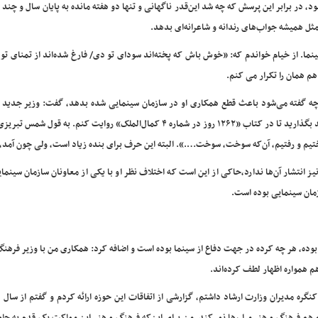
د، در برابر این پرسش که چه شد این‌قدر ناگهانی و تنها دو هفته مانده به پایان سال و چند م
ثل همیشه جواب‌های رندانه و شاعرانه‌ای بدهد.
ینما. از خیام خواندم که: «خوش باش که پخته‌اند سودای تو دی/ فارغ شده‌اند از تمنای ت
هم همان را تکرار می کنم.
م آن‌چه گفته می‌شود باعث قطع همکاری او در سازمان سینمایی شده بدهد، گفت: وزیر جدید 
جدید آمده و تغییر طبیعی است، اما آن‌چه را باعث این اتفاق شد باید بگذارید تا در کتاب «۱۲۶۲ روز در شماره ۴ کمال‌الملک» روایت کنم. 
م و رفتیم، آن‌که سوخت، سوخت….». البته این حرف برای بنده زیاد است، ولی چون آمد، 
نیز انتشار آن‌ها ندارد،حاکی از این است که اختلاف نظر او با یکی از معاونان سازمان سینما
ازمان سینمایی بوده است.
 بوده، هر چه کرده در جهت دفاع از سینما بوده است و اضافه کرد: همکاری من با وزیر فرهنگ
م همواره اظهار لطف کرده‌اند.