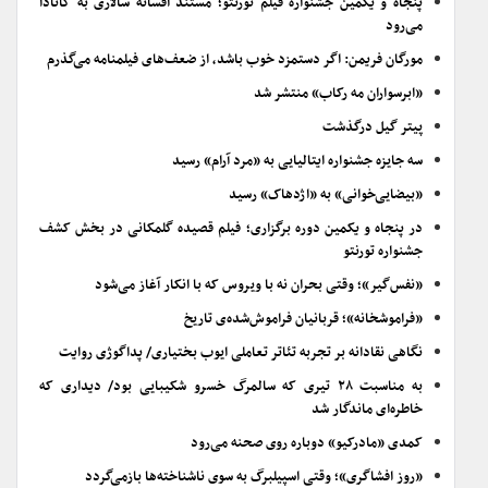
پنجاه و یکمین جشنواره فیلم تورنتو؛ مستند افسانه سالاری به کانادا
می‌رود
مورگان فریمن: اگر دستمزد خوب باشد، از ضعف‌های فیلمنامه می‌گذرم
«ابرسواران مه رکاب» منتشر شد
پیتر گیل درگذشت
سه جایزه جشنواره ایتالیایی به «مرد آرام» رسید
«بیضایی‌خوانی» به «اژدهاک» رسید
در پنجاه و یکمین دوره برگزاری؛ فیلم قصیده گلمکانی در بخش کشف
جشنواره تورنتو
«نفس‌گیر»؛ وقتی بحران نه با ویروس که با انکار آغاز می‌شود
«فراموشخانه»؛ قربانیان فراموش‌شده‌ی تاریخ
نگاهی نقادانه بر تجربه تئاتر تعاملی ایوب بختیاری/ پداگوژی روایت
به مناسبت ۲۸ تیری که سالمرگ خسرو شکیبایی بود/ دیداری که
خاطره‌ای ماندگار شد
کمدی «مادرکیو» دوباره روی صحنه می‌رود
«روز افشاگری»؛ وقتی اسپیلبرگ به سوی ناشناخته‌ها بازمی‌گردد