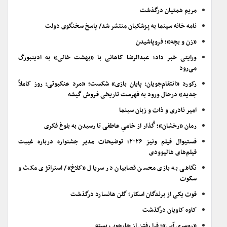
مریم همتیان درگذشت
نامه خانه سینما به پزشکیان منتشر شد/ پاسخ سخنگوی دولت
«زن و بچه»؛ فروپاشیدن
ورایتی خبر داد؛ عبدالرضا کاهانی با «بهشت خالی» به ادینبورگ
می‌رود
رکورد «انتقام‌جویان: پایان بازی» شکست؛ «مرد عنکبوتی: روز کاملاً
جدید» درحال ورود به فهرست تاریخی فروش گیشه
امیر نادری و ذات و زبان سینما
رمان «رخشان»؛ گُذار از خامیِ عاطفی تا رسیدن به بلوغ فکری
فستیوال فیلم ونیز ۲۰۲۶؛ توضیحات مدیر جشنواره درباره غیبت
فیلم‌های هالیوودی
نگاهی به بازی محسن قصابیان در سریال «کلاغ»/ استراتژی مکث و
سکوت
فوت یکی از برندگان اسکار؛ گلن هانسارد درگذشت
کاوه کاویان درگذشت
«روسری آبی»؛ فرا رفتن از چارچوب بسته