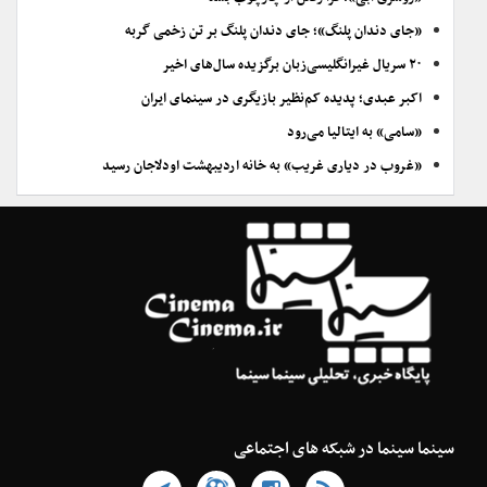
«جای دندان پلنگ»؛ جای دندان پلنگ بر تن زخمی گربه
۲۰ سریال غیرانگلیسی‌زبان برگزیده سال‌های اخیر
اکبر عبدی؛ پدیده کم‌نظیر بازیگری در سینمای ایران
«سامی» به ایتالیا می‌رود
«غروب در دیاری غریب» به خانه اردیبهشت اودلاجان رسید
سینما سینما در شبکه های اجتماعی