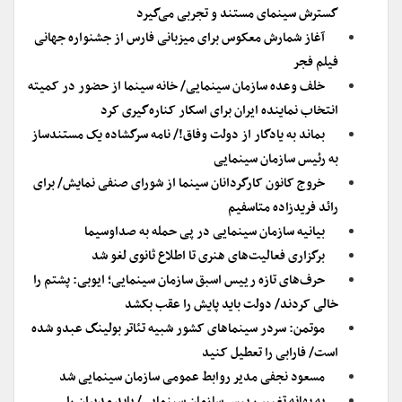
گسترش سینمای مستند و تجربی می‌گیرد
آغاز شمارش معکوس برای میزبانی فارس از جشنواره جهانی
فیلم فجر
خلف وعده سازمان سینمایی/ خانه سینما از حضور در کمیته
انتخاب نماینده ایران برای اسکار کناره‌گیری کرد
بماند به یادگار از دولت وفاق!/ نامه سرگشاده یک مستندساز
به رئیس سازمان سینمایی
خروج کانون کارگردانان سینما از شورای صنفی نمایش/ برای
رائد فریدزاده متاسفیم
بیانیه سازمان سینمایی در پی حمله به صداوسیما
برگزاری فعالیت‌های هنری تا اطلاع ثانوی لغو شد
حرف‌های تازه رییس اسبق سازمان سینمایی؛ ایوبی: پشتم را
خالی کردند/ دولت باید پایش را عقب بکشد
موتمن: سردر سینماهای کشور شبیه تئاتر بولینگ عبدو شده
است/ فارابی را تعطیل کنید
مسعود نجفی مدیر روابط عمومی سازمان سینمایی شد
به بهانه تغییر رییس سازمان سینمایی/ باید مدیران را