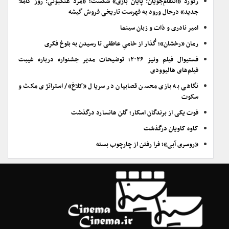
رکورد «انتقام‌جویان: پایان بازی» شکست؛ «مرد عنکبوتی: روز کاملاً
جدید» درحال ورود به فهرست تاریخی فروش گیشه
امیر نادری و ذات و زبان سینما
رمان «رخشان»؛ گُذار از خامیِ عاطفی تا رسیدن به بلوغ فکری
فستیوال فیلم ونیز ۲۰۲۶؛ توضیحات مدیر جشنواره درباره غیبت
فیلم‌های هالیوودی
نگاهی به بازی محسن قصابیان در سریال «کلاغ»/ استراتژی مکث و
سکوت
فوت یکی از برندگان اسکار؛ گلن هانسارد درگذشت
کاوه کاویان درگذشت
«روسری آبی»؛ فرا رفتن از چارچوب بسته