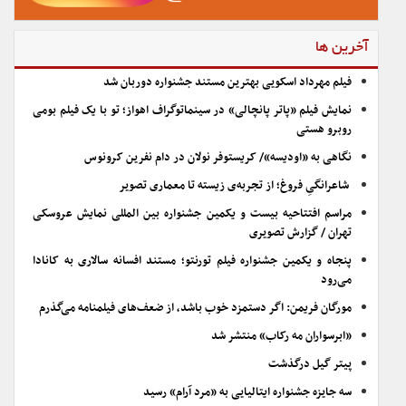
آخرین ها
فیلم مهرداد اسکویی بهترین مستند جشنواره دوربان شد
نمایش فیلم «پاتر پانچالی» در سینماتوگراف اهواز؛ تو با یک فیلم بومی
روبرو هستی
نگاهی به «اودیسه»/ کریستوفر نولان در دام نفرین کرونوس
شاعرانگیِ فروغ؛ از تجربه‌ی زیسته تا معماری تصویر
مراسم افتتاحیه بیست و یکمین جشنواره بین المللی نمایش عروسکی
تهران / گزارش تصویری
پنجاه و یکمین جشنواره فیلم تورنتو؛ مستند افسانه سالاری به کانادا
می‌رود
مورگان فریمن: اگر دستمزد خوب باشد، از ضعف‌های فیلمنامه می‌گذرم
«ابرسواران مه رکاب» منتشر شد
پیتر گیل درگذشت
سه جایزه جشنواره ایتالیایی به «مرد آرام» رسید