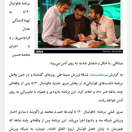
برنامه «فوتبال
۱۲۰» به
تهیه‌کنندگی
عادل
فردوسی‌پور و
با اجرای
محمدحسین
میثاقی، با شکل و شمایل جدید به روی آنتن می‌رود.
به گزارش
سینماسینما
، شبکه ورزش سیما طی روزهای گذشته و در حین پخش
برنامه «شب‌های فوتبالی»، از پخش سری جدید «فوتبال ۱۲۰» پس از وقفه‌ای
چند ماهه خبر داد و اعلام کرد، این برنامه به‌زودی و همراه با تغییراتی به روی
آنتن خواهد رفت.
سری قبلی برنامه «فوتبال ۱۲۰» توسط حمید محمدی (گوینده سابق اخبار
ورزشی شبکه سه و رادیو) اجرا می‌شد. این برنامه پس از وقفه‌ای چند ماهه که
همزمان با پایان فصل فوتبال اروپا اتفاق افتاد، دوباره به شبکه ورزش