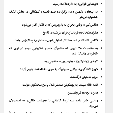
«بیضایی‌خوانی» به «اژدهاک» رسید
در پنجاه و یکمین دوره برگزاری؛ فیلم قصیده گلمکانی در بخش کشف
جشنواره تورنتو
«نفس‌گیر»؛ وقتی بحران نه با ویروس که با انکار آغاز می‌شود
«فراموشخانه»؛ قربانیان فراموش‌شده‌ی تاریخ
نگاهی نقادانه بر تجربه تئاتر تعاملی ایوب بختیاری/ پداگوژی روایت
به مناسبت ۲۸ تیری که سالمرگ خسرو شکیبایی بود/ دیداری که
خاطره‌ای ماندگار شد
کمدی «مادرکیو» دوباره روی صحنه می‌رود
«روز افشاگری»؛ وقتی اسپیلبرگ به سوی ناشناخته‌ها بازمی‌گردد
مریم همتیان درگذشت
نامه خانه سینما به پزشکیان منتشر شد/ پاسخ سخنگوی دولت
«زن و بچه»؛ فروپاشیدن
ورایتی خبر داد؛ عبدالرضا کاهانی با «بهشت خالی» به ادینبورگ
می‌رود