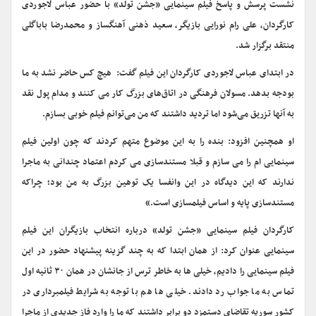
نشست پرسش و پاسخ فیلم سینمایی «جشن تولد» با حضور عباس لاجوردی
کارگردان، علی رام نورایی بازیگر، سعید ذهنی آهنگساز و محمدرضا باباگلی
منتقد برگزار شد.
در ابتدای عباس لاجوردی کارگردان این فیلم گفت: هیچ کس حاضر نشد به ما
بودجه بدهد. مسولان فرهنگی در اتاق‌های بزرگ کار می کنند و مدام پول نقد
به آنها تزریق می‌شود اما تردید داشتند که من می‌توانم فیلم خوبی بسازم.
او همچنین افزود: بنده را به این موضوع متهم کردند که چون اولین فیلم
سینمایی ام را می سازم و قبلا مستندسازی می کردم اعتماد چندانی به ماجرا
ندارند که این دیدگاه در این وانفسا یک توهین بزرگ به من بود؛ چراکه
مستندسازی پایه و اساس فیلمسازی است.»
کارگردان فیلم سینمایی «جشن تولد» درباره انتخاب بازیگران این فیلم
سینمایی عنوان کرد: از همان ابتدا که به چند گزینه پیشنهاد حضور در این
فیلم سینمایی را دادیم، خیلی ها به خاطر ترس از جانشان در همان ۳۰ ثانیه اول
تماس به ما جواب رد دادند. خیلی ها هم با توجه به شرایط فیلمبرداری در
کشور سوریه تقاضای دستمزد دو برابر داشتند که ما را وارد فاز جدیدی از ماجرا