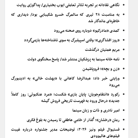
نگاهی نقادانه بر تجربه تئاتر تعاملی ایوب بختیاری/ پداگوژی روایت
به مناسبت ۲۸ تیری که سالمرگ خسرو شکیبایی بود/ دیداری که
خاطره‌ای ماندگار شد
کمدی «مادرکیو» دوباره روی صحنه می‌رود
«روز افشاگری»؛ وقتی اسپیلبرگ به سوی ناشناخته‌ها بازمی‌گردد
مریم همتیان درگذشت
نامه خانه سینما به پزشکیان منتشر شد/ پاسخ سخنگوی دولت
«زن و بچه»؛ فروپاشیدن
ورایتی خبر داد؛ عبدالرضا کاهانی با «بهشت خالی» به ادینبورگ
می‌رود
رکورد «انتقام‌جویان: پایان بازی» شکست؛ «مرد عنکبوتی: روز کاملاً
جدید» درحال ورود به فهرست تاریخی فروش گیشه
امیر نادری و ذات و زبان سینما
رمان «رخشان»؛ گُذار از خامیِ عاطفی تا رسیدن به بلوغ فکری
فستیوال فیلم ونیز ۲۰۲۶؛ توضیحات مدیر جشنواره درباره غیبت
فیلم‌های هالیوودی