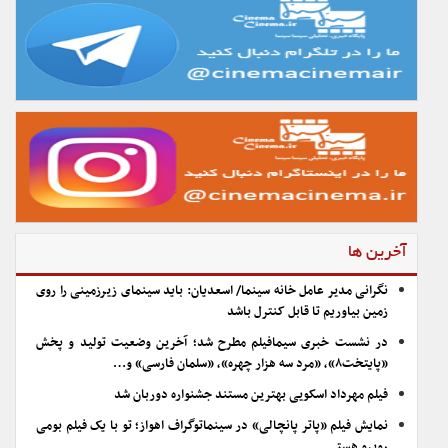
آخرین ها
نگرانی مدیر عامل خانه سینما/ اسعدیان: باید سینمای زیرزمینی را روی
زمین بیاوریم تا قابل کنترل باشد
در نشست خبری سیمافیلم مطرح شد؛ آخرین وضعیت تولید و پخش
«پایتخت۸»، «مرد سه هزار چهره»، «سلمان فارسی» و…
فیلم مهرداد اسکویی بهترین مستند جشنواره دوربان شد
نمایش فیلم «پاتر پانچالی» در سینماتوگراف اهواز؛ تو با یک فیلم بومی
روبرو هستی