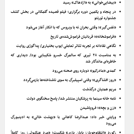
«بیضایی‌خوانی» به «اژدهاک» رسید
در پنجاه و یکمین دوره برگزاری؛ فیلم قصیده گلمکانی در بخش کشف
جشنواره تورنتو
«نفس‌گیر»؛ وقتی بحران نه با ویروس که با انکار آغاز می‌شود
«فراموشخانه»؛ قربانیان فراموش‌شده‌ی تاریخ
نگاهی نقادانه بر تجربه تئاتر تعاملی ایوب بختیاری/ پداگوژی روایت
به مناسبت ۲۸ تیری که سالمرگ خسرو شکیبایی بود/ دیداری که
خاطره‌ای ماندگار شد
کمدی «مادرکیو» دوباره روی صحنه می‌رود
«روز افشاگری»؛ وقتی اسپیلبرگ به سوی ناشناخته‌ها بازمی‌گردد
مریم همتیان درگذشت
نامه خانه سینما به پزشکیان منتشر شد/ پاسخ سخنگوی دولت
«زن و بچه»؛ فروپاشیدن
ورایتی خبر داد؛ عبدالرضا کاهانی با «بهشت خالی» به ادینبورگ
می‌رود
رکورد «انتقام‌جویان: پایان بازی» شکست؛ «مرد عنکبوتی: روز کاملاً