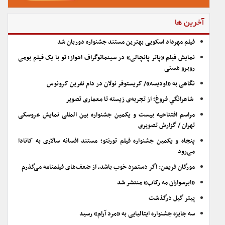
آخرین ها
فیلم مهرداد اسکویی بهترین مستند جشنواره دوربان شد
نمایش فیلم «پاتر پانچالی» در سینماتوگراف اهواز؛ تو با یک فیلم بومی
روبرو هستی
نگاهی به «اودیسه»/ کریستوفر نولان در دام نفرین کرونوس
شاعرانگیِ فروغ؛ از تجربه‌ی زیسته تا معماری تصویر
مراسم افتتاحیه بیست و یکمین جشنواره بین المللی نمایش عروسکی
تهران / گزارش تصویری
پنجاه و یکمین جشنواره فیلم تورنتو؛ مستند افسانه سالاری به کانادا
می‌رود
مورگان فریمن: اگر دستمزد خوب باشد، از ضعف‌های فیلمنامه می‌گذرم
«ابرسواران مه رکاب» منتشر شد
پیتر گیل درگذشت
سه جایزه جشنواره ایتالیایی به «مرد آرام» رسید