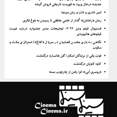
جدید» درحال ورود به فهرست تاریخی فروش گیشه
امیر نادری و ذات و زبان سینما
رمان «رخشان»؛ گُذار از خامیِ عاطفی تا رسیدن به بلوغ فکری
فستیوال فیلم ونیز ۲۰۲۶؛ توضیحات مدیر جشنواره درباره غیبت
فیلم‌های هالیوودی
نگاهی به بازی محسن قصابیان در سریال «کلاغ»/ استراتژی مکث و
سکوت
فوت یکی از برندگان اسکار؛ گلن هانسارد درگذشت
کاوه کاویان درگذشت
«روسری آبی»؛ فرا رفتن از چارچوب بسته