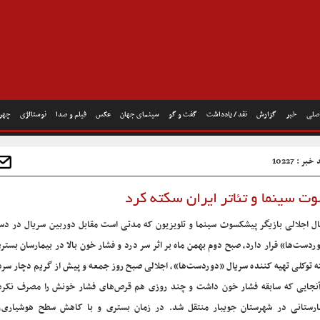
صلی
خبر
گزارش
نقد / یادداشت
گفت و گو
سینمای جهان
عکس
فیلم و صدا
نوستالژی
چهره
بر : 10227
ت سینما و تئاتر ایران سکته کرد
ل اجلالی بازیگر پیشکسوت سینما و تلویزیون که مدتی است مقابل دوربین سریال در دس
ردست‌ها» قرار دارد، صبح دوم بهمن ماه بر اثر سر درد و فشار خون بالا در بیمارسان بستر
ه توکلی تهیه کننده سریال «دوردست‌ها»، اجلالی صبح روز جمعه و پیش از گریم دچار سرد
آنجایی که سابقه فشار خون داشت و چند روزی هم قرص‌های فشار خونش را مصرف نکرده
ارستانی در شهرستان جویبار منتقل شد. در زمان بستری و با کاهش سطح هوشیاری،