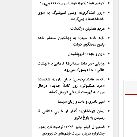
کمدی «مادرکیو» دوباره روی صحنه می‌رود
«روز افشاگری»؛ وقتی اسپیلبرگ به سوی
ناشناخته‌ها بازمی‌گردد
مریم همتیان درگذشت
نامه خانه سینما به پزشکیان منتشر شد/
پاسخ سخنگوی دولت
«زن و بچه»؛ فروپاشیدن
ورایتی خبر داد؛ عبدالرضا کاهانی با «بهشت
خالی» به ادینبورگ می‌رود
رکورد «انتقام‌جویان: پایان بازی» شکست؛
«مرد عنکبوتی: روز کاملاً جدید» درحال
ورود به فهرست تاریخی فروش گیشه
امیر نادری و ذات و زبان سینما
رمان «رخشان»؛ گُذار از خامیِ عاطفی تا
رسیدن به بلوغ فکری
فستیوال فیلم ونیز ۲۰۲۶؛ توضیحات مدیر
جشنواره درباره غیبت فیلم‌های هالیوودی