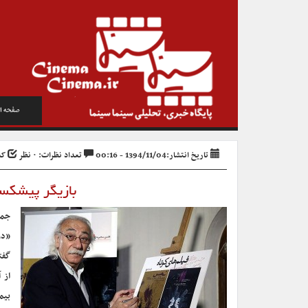
صفحه ا
تاریخ انتشار:1394/11/04 - 00:16
تعداد نظرات: ۰ نظر
کد خ
بازیگر پیشکسو
جما
«دو
گفت
از 
بیم