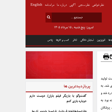
نظرخواهی
نظرسنجی
آگهی
درباره ما
مرامنامه
English
امروز: پنج شنبه , ۱۵ مرداد ۱۴۰۵
 ها
تلویزیون
نمایش خانگی
تئاتر
کسب و کارها
پلاس
ت تولید
ی شد.
به
پربازدیدترین ها
رد شد و
گفت‌وگو با بازیگر فیلم باران/ دوست دارم
 بود به
دوباره بازی کنم
 پزشکان
«فراموشخانه»؛ قربانیان فراموش‌شده‌ی تاریخ