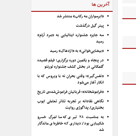
آخرین ها
«ابرسواران مه رکاب» منتشر شد
پیتر گیل درگذشت
سه جایزه جشنواره ایتالیایی به «مرد آرام»
رسید
«بیضایی‌خوانی» به «اژدهاک» رسید
در پنجاه و یکمین دوره برگزاری؛ فیلم قصیده
گلمکانی در بخش کشف جشنواره تورنتو
«نفس‌گیر»؛ وقتی بحران نه با ویروس که با
انکار آغاز می‌شود
«فراموشخانه»؛ قربانیان فراموش‌شده‌ی تاریخ
نگاهی نقادانه بر تجربه تئاتر تعاملی ایوب
بختیاری/ پداگوژی روایت
به مناسبت ۲۸ تیری که سالمرگ خسرو
شکیبایی بود/ دیداری که خاطره‌ای ماندگار
شد