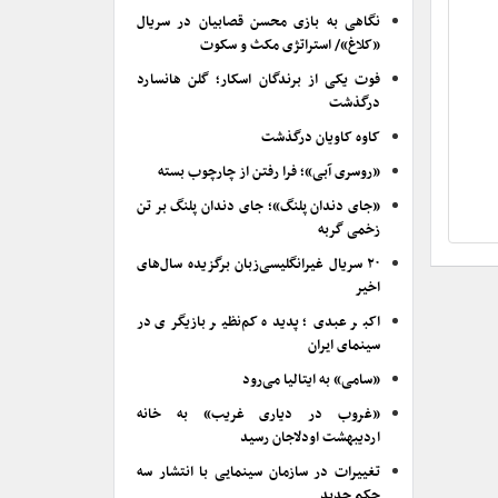
نگاهی به بازی محسن قصابیان در سریال
«کلاغ»/ استراتژی مکث و سکوت
فوت یکی از برندگان اسکار؛ گلن هانسارد
درگذشت
کاوه کاویان درگذشت
«روسری آبی»؛ فرا رفتن از چارچوب بسته
«جای دندان پلنگ»؛ جای دندان پلنگ بر تن
زخمی گربه
۲۰ سریال غیرانگلیسی‌زبان برگزیده سال‌های
اخیر
اکبر عبدی؛ پدیده کم‌نظیر بازیگری در
سینمای ایران
«سامی» به ایتالیا می‌رود
«غروب در دیاری غریب» به خانه
اردیبهشت اودلاجان رسید
تغییرات در سازمان سینمایی با انتشار سه
حکم جدید