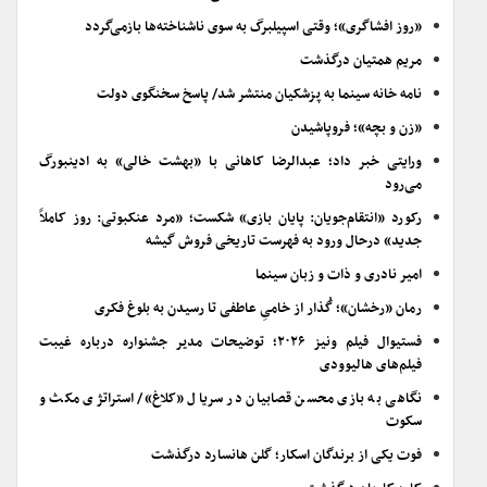
«روز افشاگری»؛ وقتی اسپیلبرگ به سوی ناشناخته‌ها بازمی‌گردد
مریم همتیان درگذشت
نامه خانه سینما به پزشکیان منتشر شد/ پاسخ سخنگوی دولت
«زن و بچه»؛ فروپاشیدن
ورایتی خبر داد؛ عبدالرضا کاهانی با «بهشت خالی» به ادینبورگ
می‌رود
رکورد «انتقام‌جویان: پایان بازی» شکست؛ «مرد عنکبوتی: روز کاملاً
جدید» درحال ورود به فهرست تاریخی فروش گیشه
امیر نادری و ذات و زبان سینما
رمان «رخشان»؛ گُذار از خامیِ عاطفی تا رسیدن به بلوغ فکری
فستیوال فیلم ونیز ۲۰۲۶؛ توضیحات مدیر جشنواره درباره غیبت
فیلم‌های هالیوودی
نگاهی به بازی محسن قصابیان در سریال «کلاغ»/ استراتژی مکث و
سکوت
فوت یکی از برندگان اسکار؛ گلن هانسارد درگذشت