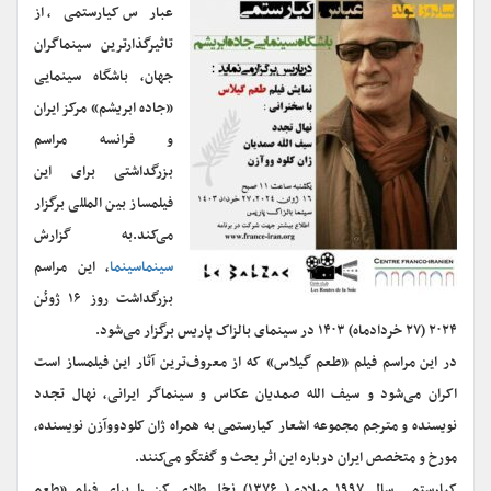
عبارس کیارستمی، از
تاثیرگذارترین سینماگران
جهان، باشگاه سینمایی
«جاده ابریشم» مرکز ایران
و فرانسه مراسم
بزرگداشتی برای این
فیلمساز بین المللی برگزار
می‌کند.
به گزارش
سینماسینما
، این مراسم
بزرگداشت روز ۱۶ ژوئن
۲۰۲۴ (۲۷ خردادماه) ۱۴۰۳ در سینمای بالزاک پاریس برگزار می‌شود.
در این مراسم فیلم «طعم گیلاس» که از معروف‌ترین آثار این فیلمساز است
اکران می‌شود و سیف الله صمدیان عکاس و سینماگر ایرانی، نهال تجدد
نویسنده و مترجم مجموعه اشعار کیارستمی به همراه ژان کلودووآزن نویسنده،
مورخ و متخصص ایران درباره این اثر بحث و گفتگو می‌کنند.
کیارستمی سال ۱۹۹۷ میلادی( ۱۳۷۶) نخل طلای کن را برای فیلم «طعم