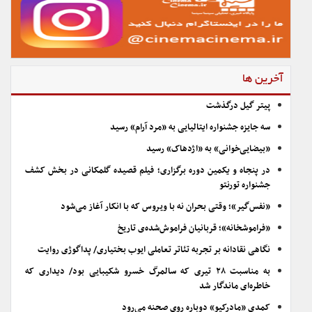
آخرین ها
پیتر گیل درگذشت
سه جایزه جشنواره ایتالیایی به «مرد آرام» رسید
«بیضایی‌خوانی» به «اژدهاک» رسید
در پنجاه و یکمین دوره برگزاری؛ فیلم قصیده گلمکانی در بخش کشف
جشنواره تورنتو
«نفس‌گیر»؛ وقتی بحران نه با ویروس که با انکار آغاز می‌شود
«فراموشخانه»؛ قربانیان فراموش‌شده‌ی تاریخ
نگاهی نقادانه بر تجربه تئاتر تعاملی ایوب بختیاری/ پداگوژی روایت
به مناسبت ۲۸ تیری که سالمرگ خسرو شکیبایی بود/ دیداری که
خاطره‌ای ماندگار شد
کمدی «مادرکیو» دوباره روی صحنه می‌رود