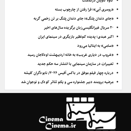
کاوه کاویان درگذشت
«روسری آبی»؛ فرا رفتن از چارچوب بسته
«جای دندان پلنگ»؛ جای دندان پلنگ بر تن زخمی گربه
۲۰ سریال غیرانگلیسی‌زبان برگزیده سال‌های اخیر
اکبر عبدی؛ پدیده کم‌نظیر بازیگری در سینمای ایران
«سامی» به ایتالیا می‌رود
«غروب در دیاری غریب» به خانه اردیبهشت اودلاجان رسید
تغییرات در سازمان سینمایی با انتشار سه حکم جدید
درباره چهار فیلم موفق در باکس آفیس ۲۰۲۶/ نابودگران کلیشه
مرضیه برومند دبیر جشنواره سی و یکم تئاتر کودک و نوجوان شد