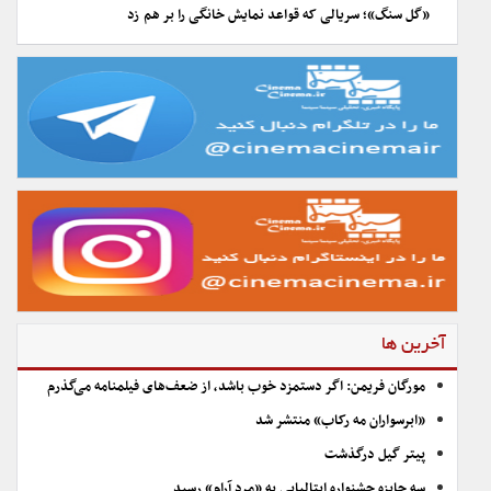
«گل سنگ»؛ سریالی که قواعد نمایش خانگی را بر هم زد
آخرین ها
مورگان فریمن: اگر دستمزد خوب باشد، از ضعف‌های فیلمنامه می‌گذرم
«ابرسواران مه رکاب» منتشر شد
پیتر گیل درگذشت
سه جایزه جشنواره ایتالیایی به «مرد آرام» رسید