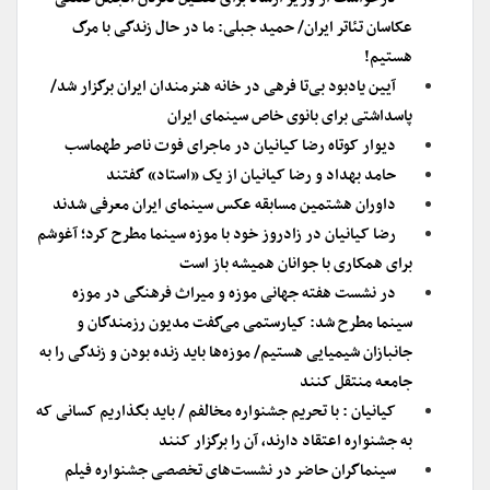
عکاسان تئاتر ایران/ حمید جبلی: ما در حال زندگی با مرگ
هستیم!
آیین یادبود بی‌تا فرهی در خانه هنرمندان ایران برگزار شد/
پاسداشتی برای بانوی خاص سینمای ایران
دیوار کوتاه رضا کیانیان در ماجرای فوت ناصر طهماسب
حامد بهداد و رضا کیانیان از یک «استاد» گفتند
داوران هشتمین مسابقه عکس سینمای ایران معرفی شدند
رضا کیانیان در زادروز خود با موزه سینما مطرح کرد؛ آغوشم
برای همکاری با جوانان همیشه باز است
در نشست هفته جهانی موزه و میراث فرهنگی در موزه
سینما مطرح شد: کیارستمی می‌گفت مدیون رزمندگان و
جانبازان شیمیایی هستیم/ موزه‌ها باید زنده بودن و زندگی را به
جامعه منتقل کنند
کیانیان : با تحریم جشنواره مخالفم / باید بگذاریم کسانی که
به جشنواره اعتقاد دارند، آن را برگزار کنند
سینماگران حاضر در نشست‌های تخصصی جشنواره فیلم