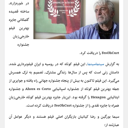
در شوره‌زار»،
ساخته‌ قصیده
گلمکانی جایزه
بهترین فیلم
خارجی‌زبان
جشنواره
FesOhCurt را دریافت کرد.
به گزارش
سینماسینما
، این فیلم کوتاه که در روسیه و ایران فیلم‌برداری شده،
داستان زنی است که پس از سال‌ها زندگی مشترک، تصمیم به ترک همسرش
می‌گیرد. این فیلم تاکنون به بیش از پنجاه جشنواره‌ جهانی راه یافته و جوایزی از
جمله بهترین فیلم کوتاه از جشنواره اسپانیایی Ahora es Corto و جشنواره
ایتالیایی Hexagon را گرفته بود. این‌بار جایزه بهترین فیلم کوتاه خارجی‌زبان
همراه با جایزه نقدی را از جشنواره FesOhCurt دریافت کرده است.
سیما بورگین و رضا کیانیان بازیگران اصلی فیلم هستند و دیگر عوامل آن
عبارتند از:‌