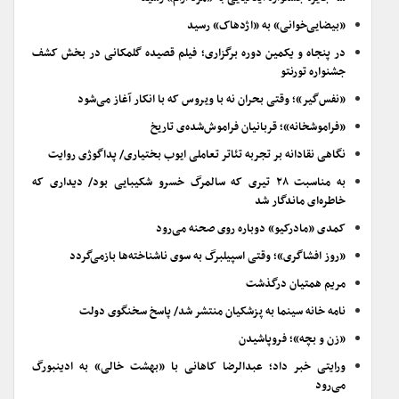
«بیضایی‌خوانی» به «اژدهاک» رسید
در پنجاه و یکمین دوره برگزاری؛ فیلم قصیده گلمکانی در بخش کشف
جشنواره تورنتو
«نفس‌گیر»؛ وقتی بحران نه با ویروس که با انکار آغاز می‌شود
«فراموشخانه»؛ قربانیان فراموش‌شده‌ی تاریخ
نگاهی نقادانه بر تجربه تئاتر تعاملی ایوب بختیاری/ پداگوژی روایت
به مناسبت ۲۸ تیری که سالمرگ خسرو شکیبایی بود/ دیداری که
خاطره‌ای ماندگار شد
کمدی «مادرکیو» دوباره روی صحنه می‌رود
«روز افشاگری»؛ وقتی اسپیلبرگ به سوی ناشناخته‌ها بازمی‌گردد
مریم همتیان درگذشت
نامه خانه سینما به پزشکیان منتشر شد/ پاسخ سخنگوی دولت
«زن و بچه»؛ فروپاشیدن
ورایتی خبر داد؛ عبدالرضا کاهانی با «بهشت خالی» به ادینبورگ
می‌رود