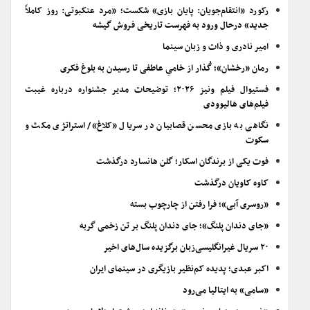
رکورد «انتقام‌جویان: پایان بازی» شکست؛ «مرد عنکبوتی: روز کاملاً
جدید» درحال ورود به فهرست تاریخی فروش گیشه
امیر نادری و ذات و زبان سینما
رمان «رخشان»؛ گُذار از خامیِ عاطفی تا رسیدن به بلوغ فکری
فستیوال فیلم ونیز ۲۰۲۶؛ توضیحات مدیر جشنواره درباره غیبت
فیلم‌های هالیوودی
نگاهی به بازی محسن قصابیان در سریال «کلاغ»/ استراتژی مکث و
سکوت
فوت یکی از برندگان اسکار؛ گلن هانسارد درگذشت
کاوه کاویان درگذشت
«روسری آبی»؛ فرا رفتن از چارچوب بسته
«جای دندان پلنگ»؛ جای دندان پلنگ بر تن زخمی گربه
۲۰ سریال غیرانگلیسی‌زبان برگزیده سال‌های اخیر
اکبر عبدی؛ پدیده کم‌نظیر بازیگری در سینمای ایران
«سامی» به ایتالیا می‌رود