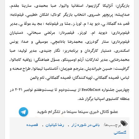
بازیگران: آنژلیکا گرازیموا، استفانیا والیوا، صبا محمدی، سارینا مقدم،
صداپیشه: پریچهر خسروی، انتخاب بازیگر کودک: اشکان خطیبی، فیلم‌نامه:
قصیده گلمکانی، دیوید ام. لورنز، مشاور فیلم‌نامه:‌ مجید موثقی، مدیر
فیلم‌برداری: دیوید ام. لورنز، فیلمبردار: مرتضی سبحانی، دستیاران
فیلم‌برداری: ستار گودرزی، محمدرضا بادامچی، موسیقی و صدا: یونس
اسکندری، دستیار کارگردان و برنامه‌ریز: نگار جنیدی، مدیر تولید: صبا
محمدرضایی، مدیر تدارکات: آرتم اوسیپنکو، مسؤل هماهنگی: زولفیه کامالوا،
گرافیست: ‌حسین خیراندیش، مترجم هم‌زمان: آناستاسیا تیمانوا، طراح صحنه و
لباس: قصیده گلمکانی، تهیه‌کنندگان: قصیده گلمکانی، تام پالمن
چهارمین جشنواره FesOhCurt از بیست‌ودوم تا بیست‌وهفتم نوامبر ۲۰۲۱ در
منطقه کاستیوی اسپانیا برگزار شد.
برچسب‌ها:
,
,
باغی در شوره زار
رضا کیانیان
قصیده
گلمکانی